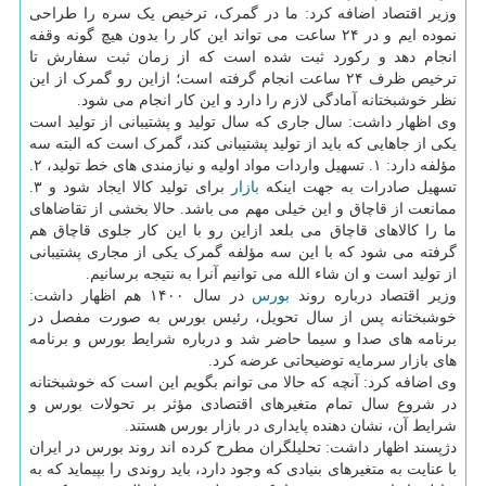
وزیر اقتصاد اضافه کرد: ما در گمرک، ترخیص یک سره را طراحی
نموده ایم و در ۲۴ ساعت می تواند این کار را بدون هیچ گونه وقفه
انجام دهد و رکورد ثبت شده است که از زمان ثبت سفارش تا
ترخیص ظرف ۲۴ ساعت انجام گرفته است؛ ازاین رو گمرک از این
نظر خوشبختانه آمادگی لازم را دارد و این کار انجام می شود.
وی اظهار داشت: سال جاری که سال تولید و پشتیبانی از تولید است
یکی از جاهایی که باید از تولید پشتیبانی کند، گمرک است که البته سه
مؤلفه دارد: ۱. تسهیل واردات مواد اولیه و نیازمندی های خط تولید، ۲.
تسهیل صادرات به جهت اینکه
بازار
برای تولید کالا ایجاد شود و ۳.
ممانعت از قاچاق و این خیلی مهم می باشد. حالا بخشی از تقاضاهای
ما را کالاهای قاچاق می بلعد ازاین رو با این کار جلوی قاچاق هم
گرفته می شود که با این سه مؤلفه گمرک یکی از مجاری پشتیبانی
از تولید است و ان شاء الله می توانیم آنرا به نتیجه برسانیم.
وزیر اقتصاد درباره روند
بورس
در سال ۱۴۰۰ هم اظهار داشت:
خوشبختانه پس از سال تحویل، رئیس بورس به صورت مفصل در
برنامه های صدا و سیما حاضر شد و درباره شرایط بورس و برنامه
های بازار سرمایه توضیحاتی عرضه کرد.
وی اضافه کرد: آنچه که حالا می توانم بگویم این است که خوشبختانه
در شروع سال تمام متغیرهای اقتصادی مؤثر بر تحولات بورس و
شرایط آن، نشان دهنده پایداری در بازار بورس هستند.
دژپسند اظهار داشت: تحلیلگران مطرح کرده اند روند بورس در ایران
با عنایت به متغیرهای بنیادی که وجود دارد، باید روندی را بپیماید که به