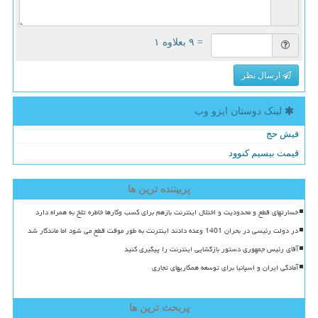
= ۹ بعلاوه ۱
ارسال نظر
لینک دوستان ایزو وب
فیش حج
قیمت بیسیم کنوود
پربیننده ترین ها
خسارتهای قطع و محدودیت و اختلال اینترنت بازهم برای کسب وکارها خاطره تلخ به همراه دارد
در دولت رئیسی در بحران 1401 وعده دادند اینترنت به طور موقت قطع می شود اما ماندگار شد
آقای رئیس جمهوری دستور بازگشایی اینترنت را پیگیری کنید
آمادگی ایران و اسپانیا برای توسعه همکاریهای تجاری
پربحث ترین ها