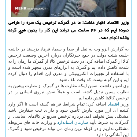
وزیر اقتصاد اظهار داشت: ما در گمرک، ترخیص یک سره را طراحی
نموده ایم که در ۲۴ ساعت می تواند این کار را بدون هیچ گونه
وقفه انجام دهد.
به گزارش ایزو وب به نقل از صدا و سیما، فرهاد دژپسند در حاشیه
جلسه هیئت دولت در جمع خبرنگاران درباره آخرین وضعیت ترخیص
کالا از گمرک اضافه کرد: در بحث ترخیص کالا از گمرک ما زمان را به
شدت کاهش داده ایم و گمرک به ابزارهای مدرن مجهز شده است و
با استفاده از تجهیزات الکترونیکی و مدرن این اقدام را دنبال کرده
ایم و این گونه نیست که وقت تلف شود.
وی اظهار داشت: ضمن اینکه نظارت ها در گمرک از نظارت پیشین به
نظارت پسین تبدیل گشته است و عملاً نقش نیروی انسانی را در
ترخیص کالاها کاهش داده ایم.
وزیر
اقتصاد
اضافه کرد: تمام شرایط فراهم گشته است تا اگر وارد
کننده ای ارز مورد نیازش تأمین شود و دارای ثبت سفارش باشد
مشکلی پیش نخواهد آمد. درباره ترخیص سریع تر کالاهای اساسی از
گمرکات به شرط تأیید
سازمان
استاندارد
و وزارت خانه های مربوطه
مشکلی نداریم و در کوتاه ترین زمان می تواند ترخیص شود و گمرک
این آمادگی را دارد.