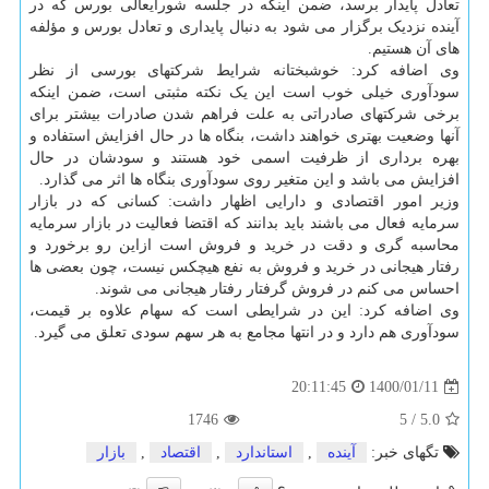
تعادل پایدار برسد، ضمن اینکه در جلسه شورایعالی بورس که در
آینده نزدیک برگزار می شود به دنبال پایداری و تعادل بورس و مؤلفه
های آن هستیم.
وی اضافه کرد: خوشبختانه شرایط شرکتهای بورسی از نظر
سودآوری خیلی خوب است این یک نکته مثبتی است، ضمن اینکه
برخی شرکتهای صادراتی به علت فراهم شدن صادرات بیشتر برای
آنها وضعیت بهتری خواهند داشت، بنگاه ها در حال افزایش استفاده و
بهره برداری از ظرفیت اسمی خود هستند و سودشان در حال
افزایش می باشد و این متغیر روی سودآوری بنگاه ها اثر می گذارد.
وزیر امور اقتصادی و دارایی اظهار داشت: کسانی که در بازار
سرمایه فعال می باشند باید بدانند که اقتضا فعالیت در بازار سرمایه
محاسبه گری و دقت در خرید و فروش است ازاین رو برخورد و
رفتار هیجانی در خرید و فروش به نفع هیچکس نیست، چون بعضی ها
احساس می کنم در فروش گرفتار رفتار هیجانی می شوند.
وی اضافه کرد: این در شرایطی است که سهام علاوه بر قیمت،
سودآوری هم دارد و در انتها مجامع به هر سهم سودی تعلق می گیرد.
1400/01/11
20:11:45
1746
5
/
5.0
تگهای خبر:
آینده
,
استاندارد
,
اقتصاد
,
بازار