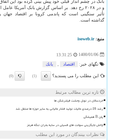
و در ۲۰۲۸ رخ دهد. بر اساس گزارش بانک آمریکا عام
تأثیر سنگینی است که پاندمی کرونا بر اقتصاد جهان و
گذاشته است.
منبع:
isoweb.ir
1400/01/06
13:31:25
تگهای خبر:
اقتصاد
,
بانك
این مطلب را می پسندید؟
(0)
(1)
تازه ترین مطالب مرتبط
خردسالان در تونل وحشت فیلترشکن ها
رشد 25 درصدی مالیات تولید فشار مالیاتی به سایر حوزه ها منتقل شد
پلن B همیشگی
چالش جایگزینی سوخت های فسیلی در سایه بحران تنگه هرمز
نظرات بینندگان در مورد این مطلب