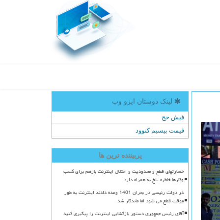
لینک دوستان ایزو وب
فیش حج
قیمت بیسیم کنوود
پربیننده ترین ها
خسارتهای قطع و محدودیت و اختلال اینترنت بازهم برای کسب
وکارها خاطره تلخ به همراه دارد
در دولت رئیسی در بحران 1401 وعده دادند اینترنت به طور
موقت قطع می شود اما ماندگار شد
آقای رئیس جمهوری دستور بازگشایی اینترنت را پیگیری کنید