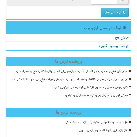
ارسال نظر
لینک دوستان ایزو وب
فیش حج
قیمت بیسیم کنوود
پربیننده ترین ها
خسارتهای قطع و محدودیت و اختلال اینترنت بازهم برای کسب وکارها خاطره تلخ به همراه دارد
در دولت رئیسی در بحران 1401 وعده دادند اینترنت به طور موقت قطع می شود اما ماندگار شد
آقای رئیس جمهوری دستور بازگشایی اینترنت را پیگیری کنید
آمادگی ایران و اسپانیا برای توسعه همکاریهای تجاری
پربحث ترین ها
افزایش سپرده قانونی بانکها ترمز تازه رشد نقدینگی
آغاز بازسازی پالایشگاه سوم پارس جنوبی