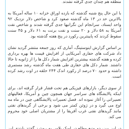
منطقه هم چندان جدی گرفته نشدند.
با این حال پنج شنبه گذشته که بازده اوراق خزانه ۱۰ ساله آمریکا به
بالاترین حد در ۱۳ ماه گذشته صعود کرد و شاخص دلار نزدیک ۹۲
واحد ایستاد، سرانجام این نگرانیها جدی گرفته شدند و شاخص نفت
آمریکا به ۵۸ دلار و ۲۰ سنت و نفت برنت به ۶۱ دلار و ۴۵ سنت
سقوط کردند که پایینترین رکورد در پنج هفته گذشته بود.
بر اساس گزارش اینوستینگ، آماری که روز جمعه منتشر گردید نشان
داد شرکت های حفاری آمریکایی از افزایش قیمت ها بهره برداری
کرده و هفته گذشته بیشترین افزایش شمار دکل ها را از ژانویه تا حالا
داشتند. شمار دکل های حفاری طی هفت ماه گذشته رشد مستمری
داشته و حدود ۷۰ درصد از رکورد اندک ۲۴۴ حلقه در اوت رشد کرده
است.
از سوی دیگر، بازارهای فیزیکی هم تحت فشار قرار گرفته اند، برای
اینکه پالایشگاه های سراسر جهان همچون چین و آمریکا، فعالیتهای
تعمیراتی را آغاز نموده اند. فصل تعمیرات پالایشگاهی چین در ماه مه
اوج می گیرد و در ژوئن کمتر می شود و برخی از گریدهای نفتی
مانند گریدهای نفتی غرب آفریقا را از مشتریان اصلی خود محروم
می کند.
در این بین، دو منبع مطلع در اوپک پلاس به رویترز گفتند پایندی این