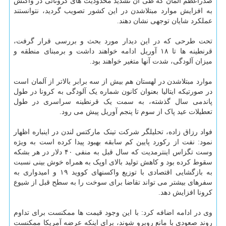
صدراعظم آلمان که طی آن تشدید محدودیت های کرونائی در واکنش
به افزایش موارد مبتلاشدن در این کشور تصویب گردید، نتوانستند
عملکرد شایان توجهی نشان دهند.
تحت طرحی که در این دیدار مورد بحث و بررسی قرار گرفت،
قرنطینه ها تا ۱۸ آوریل ادامه خواهند داشت و برمبنای منطقه و
میزان آلودگی، شدت آنها متغیر خواهند بود.
موارد مبتلاشدن در لهستان هم بیش از سه برابر بالاتر از آلمان است
در صورتیکه ایتالیا بعنوان کانون شماره یک آلودگی به کرونا در طول
پاندمی سال گذشته، به سمت یک قرنطینه سراسری در طول
تعطیلات عید پاک از سوم تا پنجم آوریل پیش می رود.
فواد رزاق زاده، تحلیلگر شرکت تینک مارکتس لندن در اینباره اظهار
نمود: نفت از رکورد پایین کم سابقه بهبود پیدا کرده است به ویژه
وست تگزاس اینترمدیت که سال قبل به منفی ۴۰ دلار در هر بشکه
سقوط کرده بود و کاهش تولید بالای اوپک به همراه خوش بینی نسبت
به بازگشایی اقتصادی با توزیع واکسنهای کووید ۱۹ و امیدواری به
سفرهای بیشتر می تواند تقاضا برای سوخت را به سطح قبل از شیوع
کرونا افزایش دهد.
وی در ادامه اضافه کرد: با این وجود قیمت ها ممکنست برای تداوم
روند صعودی با مانع روبرو شوند، برای اینکه عرضه آمریکا ممکنست