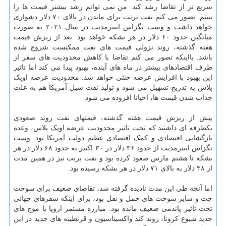
سریع تر از تقاضا رشد کند. من نمی توانم رشد بیشتر قیمت ها را
ببینم. تصور می کنم نفت برنت برای ماندن در بالای ۷۰ دلار دشواری
خواهد داشت و وست تگزاس اینترمدیت در سال ۲۰۲۱ به صورت
میانگین حدود ۶۰ دلار در هر بشکه خواهد بود. بعد از ریزش قیمت
هفته گذشته، روند نزولی قیمت های نفت ممکنست شروع شده
باشد. بااینکه تصور می کنم تقاضا با کاهش محدودیت های سفر از
طرف اقتصادهای بیشتر در ماه های آینده، بهبود پیدا می کند اما تاثیر
این بهبود با افزایش عرضه خنثی خواهد شد. محدودیت عرضه اوپک
پلاس به تدریج تسهیل می شود و تولید نفت شیل آمریکا هم به علت
جذاب شدن قیمت ها، احیانا افزوده می شود.
پیش از ریزش قیمت هفته گذشته، قیمتهای نفت روند صعودی
یکطرفه ای داشتند که تحت تاثیر محدودیت عرضه اوپک پلاس، وعده
بازگشایی اقتصادی و کمک اقتصادی عظیم دولت آمریکا بود. وست
تگزاس اینترمدیت از حدود ۳۶ دلار در ۳۰ اکتبر به حدود ۶۸ دلار در هر
بشکه تا هشتم مارس صعود کرده بود و نفت برنت نیز در همین مدت
از ۳۸ دلار به بالای ۷۱ دلار در هر بشکه رسیده بود.
اما آنچه طی این مدت نادیده گرفته شد، تقاضای ضعیف برای سوخت
جت و سایر سوخت های حمل و نقل بود، برای اینکه سفرهای جهانی
تحت تاثیر پاندمی ضعیف مانده بود. مبارزه مستمر اروپا با موج های
جدید شیوع کرونا، روند کند واکسیناسیون و قرنطینه های جدید در این