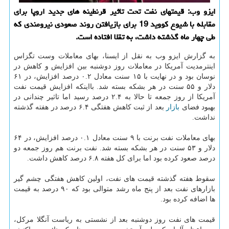
ایزو وب: قیمتهای نفت تحت تاثیر قرنطینه های جدید اروپا برای
مقابله با شیوع کووید 19 برای بازیافتن روند صعودی نیرومندی که
طی چهار ماه گذشته داشت، به تقلا افتاده است.
به گزارش ایزو وب به نقل از ایسنا، بهای معاملات وست تگزاس
اینترمدیت آمریکا در معاملات روز دوشنبه بین افزایش و کاهش در
نوسان بود و در نهایت با ۱۵ سنت معادل ۰.۲ درصد افزایش، در ۶۱
دلار و ۵۵ سنت در هر بشکه بسته شد. بااینکه افزایش قیمت نفت
آمریکا از روز جمعه تا حالا به ۲.۴ درصد رسید اما تاثیر چندانی در
بهبود فضای
بازار
بعد از ثبت کاهش هفتگی ۶.۴ درصد در هفته گذشته
نداشت.
بهای معاملات نفت برنت با ۹ سنت معادل ۰.۱ درصد افزایش، در ۶۴
دلار و ۵۳ سنت در هر بشکه بسته شد. نفت برنت هم روز جمعه دو
درصد صعود کرده بود اما برای کل هفته ۶.۸ درصد کاهش داشت.
سقوط هفته گذشته قیمت های نفت، اولین کاهش هفتگی چشم گیر
بازارهای نفت بعد از پنج ماه رشد متوالی بود که ۹۰ درصد به قیمت
ها اضافه کرده بود.
قیمت های نفت روز دوشنبه بعد از نشستی به ریاست آنگلا مرکل،