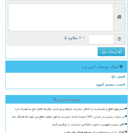
= ۶ بعلاوه ۵
ارسال نظر
لینک دوستان ایزو وب
فیش حج
قیمت بیسیم کنوود
پربیننده ترین ها
خسارتهای قطع و محدودیت و اختلال اینترنت بازهم برای کسب وکارها خاطره تلخ به همراه دارد
در دولت رئیسی در بحران 1401 وعده دادند اینترنت به طور موقت قطع می شود اما ماندگار شد
آقای رئیس جمهوری دستور بازگشایی اینترنت را پیگیری کنید
آمادگی ایران و اسپانیا برای توسعه همکاریهای تجاری