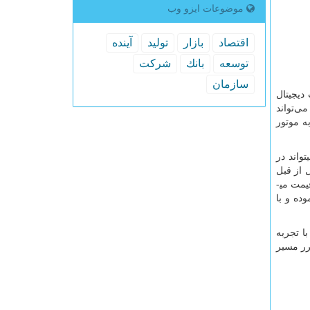
موضوعات ایزو وب
اقتصاد
بازار
تولید
آینده
توسعه
بانك
شركت
سازمان
دیجیتال
ی‌تواند
به موتور
تواند در
 از قبل
بیشتر شده است و این می­تواند یک انگیزه برای ورود به بازار ارزهای دیجیتال باشد. اما نکته مهمی ­که حائز اهمیت است که خود این رشد قیمت می­
ده و با
با تجربه
ضرر مسیر