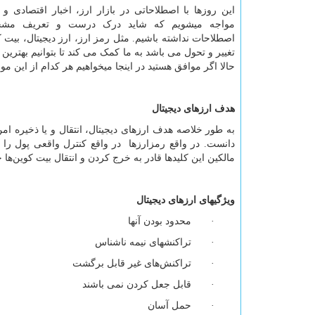
این روزها با اصطلاحاتی در بازار ارز، اخبار اقتصادی 
مواجه میشویم که شاید درک درست و تعریف مشخ
اصطلاحات نداشته باشیم. مثل رمز ارز، ارز دیجیتال، بیت 
تغییر و تحول می باشد به ما کمک می کند تا بتوانیم بهترین 
حالا اگر موافق هستید در اینجا می­خواهیم هر کدام از این مو
هدف ارزهای دیجیتال
به طور خلاصه هدف ارزهای دیجیتال، انتقال و یا ذخیره ام
دانست. در واقع رمزارزها در واقع کنترل واقعی پول را ب
مالکین این کلیدها قادر به خرج کردن و انتقال بیت کوین‌ها خ
ویژگی­های ارزهای دیجیتال
· محدود بودن آن­ها
· تراکنش­های نیمه ناشناس
· تراکنش‌های غیر قابل برگشت
· قابل جعل کردن نمی باشند
· حمل آسان