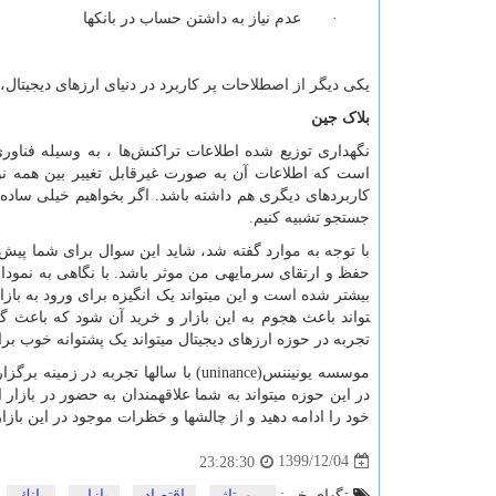
· عدم نیاز به داشتن حساب در بانک­ها
یکی دیگر از اصطلاحات پر کاربرد در دنیای ارزهای دیجیتال،
بلاک جین
نگهداری توزیع شده اطلاعات تراکنش‌ها ، به وسیله فناو
است که اطلاعات آن به صورت غیرقابل تغییر بین همه نود
کاربردهای دیگری هم داشته باشد. اگر بخواهیم خیلی ساده ای
جستجو تشبیه کنیم.
با توجه به موارد گفته شد، شاید این سوال برای شما پیش بیای
حفظ و ارتقای سرمایه­ی من موثر باشد. با نگاهی به نمودا
تواند باعث هجوم به این بازار و خرید آن شود که باعث گرا
تجربه در حوزه ارزهای دیجیتال می­تواند یک پشتوانه خوب ب
موسسه یونیننس(
uninance
) با سال­ها تجربه در زمینه برگ
در این حوزه می­تواند به شما علاقه­مندان به حضور در بازار
خود را ادامه دهید و از چالش­ها و خظرات موجود در این بازار ن
1399/12/04
23:28:30
تگهای خبر:
رپورتاژ
,
اقتصاد
,
بازار
,
بانك