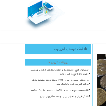
لینک دوستان ایزو وب
پربیننده ترین ها
خسارتهای قطع و محدودیت و اختلال اینترنت بازهم برای کسب
وکارها خاطره تلخ به همراه دارد
در دولت رئیسی در بحران 1401 وعده دادند اینترنت به طور
موقت قطع می شود اما ماندگار شد
آقای رئیس جمهوری دستور بازگشایی اینترنت را پیگیری کنید
آمادگی ایران و اسپانیا برای توسعه همکاریهای تجاری