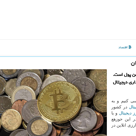
اقتصاد
ان
من پول است.
اری دیجیتال
ی کنیم و به
تال
در کشور
ز دیجیتال
و یا
ر این حوزهع
زی انلاین در