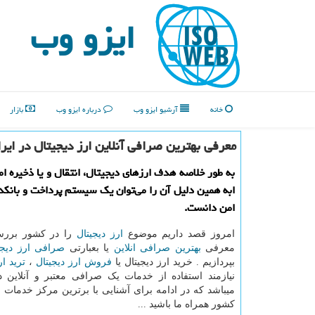
ایزو وب
خانه
آرشیو ایزو وب
درباره ایزو وب
بازار
معرفی بهترین صرافی آنلاین ارز دیجیتال در ایر
به طور خلاصه هدف ارزهای دیجیتال، انتقال و یا ذخیره ا
ابه همین دلیل آن را می‌توان یك سیستم پرداخت و بانكد
امن دانست.
امروز قصد داریم موضوع
ارز دیجیتال
را در کشور بررس
معرفی
بهترین صرافی انلاین
یا بعبارتی
صرافی ارز دیجی
بپردازیم . خرید ارز دیجیتال یا
فروش ارز دیجیتال
،
ترید ار
نیازمند استفاده از خدمات یک صرافی معتبر و آنلاین د
میباشد که در ادامه برای آشنایی با برترین مرکز خدمات ار
کشور همراه ما باشید ...