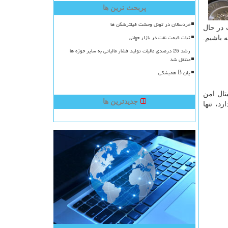
پربحث ترین ها
خردسالان در تونل وحشت فیلترشکن ها
 در حال
ثبات قیمت نفت در بازار جهانی
ه باشیم.
رشد 25 درصدی مالیات تولید فشار مالیاتی به سایر حوزه ها
منتقل شد
پلن B همیشگی
تال امن
جدیدترین ها
د، تنها