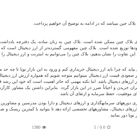
 بلاک جین می­باشد که در ادامه به توضیح آن خواهیم پرداخت.
ری بلاک چین ممکن شده است. بلاک چین به زبان ساده، یک دفترچه یادداشت 
ها توزیع شده است. بلاک چین مفهومی گسترده‌تر از ارز دیجیتال است که م
ن تفاوت را نشان بدهیم، بلاک چین را می‌توانیم به اینترنت و ارز دیجیتال را 
د که چرا باید ارز دیجیتال خریداری کنم و ورود به این بازار نوپا تا چه حد می­
ر صعودی قیمت ارز دیجیتال میتوانیم متوجه شویم که همواره ارزش ارز دیجیتال
ن خریدن و احیاناً ضرر در این بازار گردد. بنابراین داشتن یک مشاور کارآزمو
رای موفقیت، حفظ سرمایه و ارتقای آن باشد.
زاری دوره­های سرمایه­گذاری و ارزهای دیجیتال و دارا بودن مدرسین و مشاورین 
 ارزهای دیجیتال، مشاوره­های تخصصی ارائه دهد تا بتوانید با کم­ترین ریسک و 
وپا دور بمانید.
1380
5
/
0.0