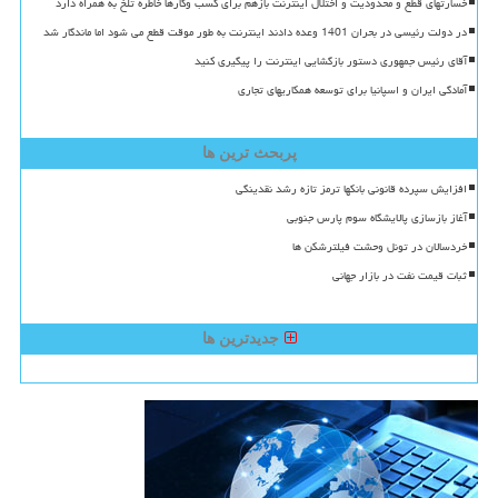
خسارتهای قطع و محدودیت و اختلال اینترنت بازهم برای کسب وکارها خاطره تلخ به همراه دارد
در دولت رئیسی در بحران 1401 وعده دادند اینترنت به طور موقت قطع می شود اما ماندگار شد
آقای رئیس جمهوری دستور بازگشایی اینترنت را پیگیری کنید
آمادگی ایران و اسپانیا برای توسعه همکاریهای تجاری
پربحث ترین ها
افزایش سپرده قانونی بانکها ترمز تازه رشد نقدینگی
آغاز بازسازی پالایشگاه سوم پارس جنوبی
خردسالان در تونل وحشت فیلترشکن ها
ثبات قیمت نفت در بازار جهانی
جدیدترین ها