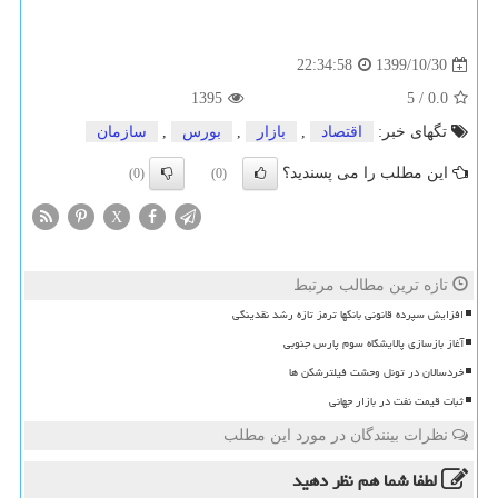
1399/10/30
22:34:58
1395
5
/
0.0
تگهای خبر:
اقتصاد
,
بازار
,
بورس
,
سازمان
این مطلب را می پسندید؟
(0)
(0)
X
تازه ترین مطالب مرتبط
افزایش سپرده قانونی بانکها ترمز تازه رشد نقدینگی
آغاز بازسازی پالایشگاه سوم پارس جنوبی
خردسالان در تونل وحشت فیلترشکن ها
ثبات قیمت نفت در بازار جهانی
نظرات بینندگان در مورد این مطلب
لطفا شما هم
نظر دهید