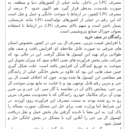
مصرف LPG در داخل، مانند خیلی از کشورهای دنیا و منطقه، به
صورت بلندمدت مدنظر قرار گیرد. هم اکنون حدود ۳۰ درصد از
مصرف LPG کشور، در ارتباط با سوخت خانگی و حمل و نقل است
که این رقم در خیلی از کشورهای تولیدکننده LPG مانند عربستان،
بسیار ناچیز است و سهم بالای مصرف LPG، در ارتباط با استفاده
بعنوان خوراک صنایع پتروشیمی است.
رانندگان در صف خرید
با افزایش قیمت بنزین، مصرف ال پی جی در کشور بخصوص استان
های شرقی به صورت قابل ملاحظه ای افزایش یافت و صف های
طولانی برای تهیه این کپسول ها شکل گرفت. این در حالی بود که
شرکت ملی پخش فرآورده های نفتی اعلام نمود که میزان تحویل این
سوخت به توزیع کنندگان آن افزایش یافته است. علت شکل گیری
چنین صف هایی این بود که علاوه بر بخش خانگی خیلی از رانندگان
هم متقاضی این کپسول ها شده بودند. چون که اختلاف قیمت ال پی
جی و بنزین رقم قابل توجهی بود و با عنایت به مایع بودن سوخت ال
پی جی، پیمایش بالای آن در مقایسه با گاز سی. ان. جی و بی ضرر
بودن آن برای مکانیک خودرو، رانندگان که با محدودیت مصرف بنزین
رو به رو شده بودند به سمت مصرف این فرآورده روی آوردند. در
این شرایط اما وزارت نفت برای حل این مشکل، صورت مساله را
پاک کرد. به این معنا با نادیده گرفتن نیاز بخش حمل و نقل دریافت
کپسول ال پی جی را آنلاین کرد تا مشکل در بخش خانگی حل و
فصل شود.