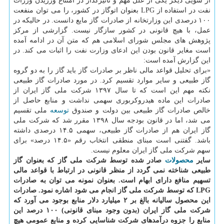
از سویی دیگر یکی از علل مهم و تأثیرگذار در امتناع ورزیدن وزرات
نفت در استفاده از LPG بعنوان اتوگاز در کشور، را می توان منفعت
۱۰۰ درصدی این وزارتخانه از صادرات گاز مایع دانست. در حالیکه در
عمل، با هیچ قانونی در کشور سازگار نیست. گزارشی از مرکز
پژوهش های مجلس شورای اسلامی هم که متن آن در ادامه آمده
است مغایر قانون بودن این ادعای وزارت نفت را اثبات می کند. در
این گزارش آمده است:
«برای تحلیل قواعد مالی ناظر بر صادرات گاز باید گاز را به دو گروه
گاز طبیعی و سایر موارد تقسیم کرد. در مورد صادرات گاز طبیعی
نکته مهم این است که تا سال ۱۳۹۷ شرکت ملی گاز ایران از
صادرات این ماده هیدروکربوری سهمی نداشت و منابع حاصل از
خالص صادرات گاز طبیعی بین دولت و صندوق
توسعه
ملی تقسیم
می شد، اما در قانون بودجه سال ۱۳۹۸ مقرر شد که شرکت ملی
گاز ایران هم از صادرات گاز طبیعی، سهمی ۱۴.۵ درصدی داشته
باشد. گفتنی است مبنای منطقی انتخاب رقم «۱۴.۵ درصد» برای
سهم شرکت ملی گاز ایران معلوم نیست.
سایر
محصولات
صادر شده توسط شرکت ملی گاز که بعنوان گاز
طبیعی شناخته نمی گردد از منظر قانونی در ارتباط با قواعد مالی
تسهیم منافع دارای ابهام است. بعنوان نمونه می توان به صادرات
LPG که توسط شرکت ملی گاز انجام می شود اشاره نمود. صادرات
این محصول سالیانه بالغ بر ۲ میلیارد دلار منابع بوجود می آورد که
شرکت ملی گاز ایران (بدون وجود مبنای قانونی) ۱۰۰ درصد این
منابع را جزوه درآمدهای شرکت شناسایی کرده و منابع عمومی هیچ