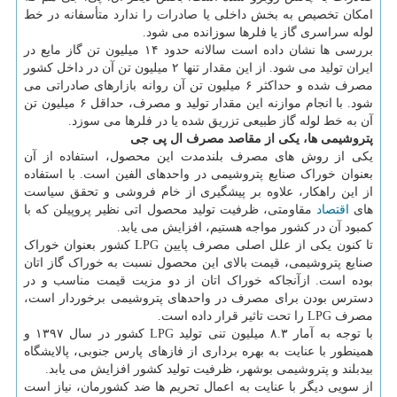
امکان تخصیص به بخش داخلی یا صادرات را ندارد متأسفانه در خط
لوله سراسری گاز یا فلرها سوزانده می شود.
بررسی ها نشان داده است سالانه حدود ۱۴ میلیون تن گاز مایع در
ایران تولید می شود. از این مقدار تنها ۲ میلیون تن آن در داخل کشور
مصرف شده و حداکثر ۶ میلیون تن آن روانه بازارهای صادراتی می
شود. با انجام موازنه این مقدار تولید و مصرف، حداقل ۶ میلیون تن
آن به خط لوله گاز طبیعی تزریق شده یا در فلرها می سوزد.
پتروشیمی ها، یکی از مقاصد مصرف ال پی جی
یکی از روش های مصرف بلندمدت این محصول، استفاده از آن
بعنوان خوراک صنایع پتروشیمی در واحدهای الفین است. با استفاده
از این راهکار، علاوه بر پیشگیری از خام فروشی و تحقق سیاست
های
اقتصاد
مقاومتی، ظرفیت تولید محصول اتی نظیر پروپیلن که با
کمبود آن در کشور مواجه هستیم، افزایش می یابد.
تا کنون یکی از علل اصلی مصرف پایین LPG کشور بعنوان خوراک
صنایع پتروشیمی، قیمت بالای این محصول نسبت به خوراک گاز اتان
بوده است. ازآنجاکه خوراک اتان از دو مزیت قیمت مناسب و در
دسترس بودن برای مصرف در واحدهای پتروشیمی برخوردار است،
مصرف LPG را تحت تاثیر قرار داده است.
با توجه به آمار ۸.۳ میلیون تنی تولید LPG کشور در سال ۱۳۹۷ و
همینطور با عنایت به بهره برداری از فازهای پارس جنوبی، پالایشگاه
بیدبلند و پتروشیمی بوشهر، ظرفیت تولید کشور افزایش می یابد.
از سویی دیگر با عنایت به اعمال تحریم ها ضد کشورمان، نیاز است