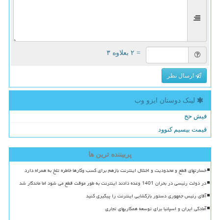
= ۲ بعلاوه ۳
ارسال نظر
لینک دوستان ایزو وب
فیش حج
قیمت بیسیم کنوود
پربیننده ترین ها
خسارتهای قطع و محدودیت و اختلال اینترنت بازهم برای کسب وکارها خاطره تلخ به همراه دارد
در دولت رئیسی در بحران 1401 وعده دادند اینترنت به طور موقت قطع می شود اما ماندگار شد
آقای رئیس جمهوری دستور بازگشایی اینترنت را پیگیری کنید
آمادگی ایران و اسپانیا برای توسعه همکاریهای تجاری