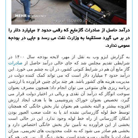
درآمد حاصل از صادرات گازمایع که رقمی حدود ۲ میلیارد دلار را
در بر می گیرد مستقیما به وزارت نفت می رسد و جایی در بودجه
عمومی ندارد.
به گزارش ایزو وب به نقل از مهر، لایحه بودجه سال ۱۴۰۰ در
شرایطی تقدیم مجلس شد که جای خالی درآمد حاصل از
صادرات
گاز مایع آن هم در شرایط کنونی کشور، در آن به چشم می خورد. این
درآمد حدود ۲ میلیارد دلار است که می تواند کمک کننده دولت در
مدیریت هزینه های کشور باشد. هر چند برای چنین فرآورده با ارزشی
برنامه ریزی های متنوعی می توان انجام داد؛ همچون مصرف بعنوان
سوخت اتوگاز که درآمد آن نقدی و ریالی در اختیار دولت قرار می
گیرد، تخصیص بعنوان خوراک پتروشیمی ها با هدف ایجاد ارزش
افزوده بیشتر و البته بخشی هم بعنوان نیاز بخش خانگی که همچنان
توسط خط لوله گازرسانی نشده اند یا به علت صعب العبور بودن
امکان گازرسانی از راه خط لوله وجود ندارد. این در حالی است
بخشی از این فرآورده به تأمین نیاز بخش خانگی اختصاص دارد و
بخشی هم صادر می شود که به علت محدودیت های تحریمی، میزان
صادرات با چالش روبرو شده است. بخش دیگر ال. پی. جی هم که