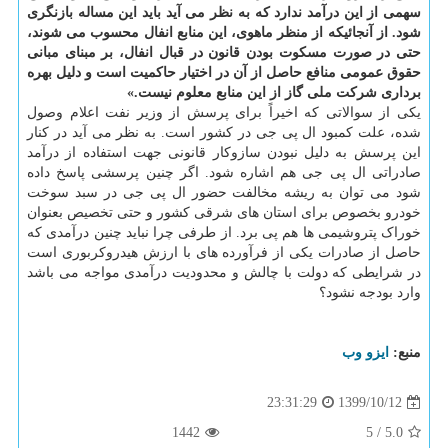
سهمی از این درآمد ندارد که به نظر می آید باید این مساله بازنگری
شود. از آنجائیکه از منظر ماهوی، این منابع انفال محسوب می شوند،
حتی در صورت مسکوت بودن قانون در قبال انفال، بر مبنای مبانی
حقوق عمومی منافع حاصل از آن در اختیار حاکمیت است و دلیل بهره
برداری شرکت ملی گاز از این منابع معلوم نیست.»
یکی از سوالاتی که اخیراً برای پرسش از وزیر نفت اعلام وصول
شده، علت کمبود ال پی جی در کشور است. به نظر می آید در کنار
این پرسش به دلیل نبودن سازوکار قانونی جهت استفاده از درآمد
صادراتی ال پی جی هم اشاره شود. اگر چنین پرسشی پاسخ داده
شود می توان به ریشه مخالفت حضور ال پی جی در سبد سوخت
خودرو بخصوص برای استان های شرقی کشور و حتی تخصیص بعنوان
خوراک پتروشیمی ها هم پی برد. از طرفی چرا نباید چنین درآمدی که
حاصل از صادرات یکی از فرآورده های با ارزش هیدروکربوری است
در شرایطی که دولت با چالش و محدودیت درآمدی مواجه می باشد
وارد بودجه نشود؟
منبع:
ایزو وب
1399/10/12
23:31:29
1442
5
/
5.0