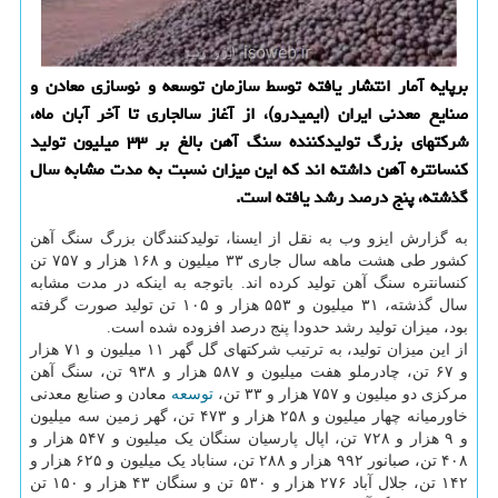
برپایه آمار انتشار یافته توسط سازمان توسعه و نوسازی معادن و
صنایع معدنی ایران (ایمیدرو)، از آغاز سالجاری تا آخر آبان ماه،
شرکتهای بزرگ تولیدکننده سنگ آهن بالغ بر ۳۳ میلیون تولید
کنسانتره آهن داشته اند که این میزان نسبت به مدت مشابه سال
گذشته، پنج درصد رشد یافته است.
به گزارش ایزو وب به نقل از ایسنا، تولیدکنندگان بزرگ سنگ آهن
کشور طی هشت ماهه سال جاری ۳۳ میلیون و ۱۶۸ هزار و ۷۵۷ تن
کنسانتره سنگ آهن تولید کرده اند. باتوجه به اینکه در مدت مشابه
سال گذشته، ۳۱ میلیون و ۵۵۳ هزار و ۱۰۵ تن تولید صورت گرفته
بود، میزان تولید رشد حدودا پنج درصد افزوده شده است.
از این میزان تولید، به ترتیب شرکتهای گل گهر ۱۱ میلیون و ۷۱ هزار
و ۶۷ تن، چادرملو هفت میلیون و ۵۸۷ هزار و ۹۳۸ تن، سنگ آهن
مرکزی دو میلیون و ۷۵۷ هزار و ۳۳ تن،
توسعه
معادن و صنایع معدنی
خاورمیانه چهار میلیون و ۲۵۸ هزار و ۴۷۳ تن، گهر زمین سه میلیون
و ۹ هزار و ۷۲۸ تن، اپال پارسیان سنگان یک میلیون و ۵۴۷ هزار و
۴۰۸ تن، صبانور ۹۹۲ هزار و ۲۸۸ تن، سناباد یک میلیون و ۶۲۵ هزار و
۱۴۲ تن، جلال آباد ۲۷۶ هزار و ۵۳۰ تن و سنگان ۴۳ هزار و ۱۵۰ تن