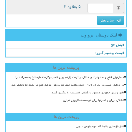
= ۵ بعلاوه ۳
ارسال نظر
لینک دوستان ایزو وب
فیش حج
قیمت بیسیم کنوود
پربیننده ترین ها
خسارتهای قطع و محدودیت و اختلال اینترنت بازهم برای کسب وکارها خاطره تلخ به همراه دارد
در دولت رئیسی در بحران 1401 وعده دادند اینترنت به طور موقت قطع می شود اما ماندگار شد
آقای رئیس جمهوری دستور بازگشایی اینترنت را پیگیری کنید
آمادگی ایران و اسپانیا برای توسعه همکاریهای تجاری
پربحث ترین ها
آغاز بازسازی پالایشگاه سوم پارس جنوبی