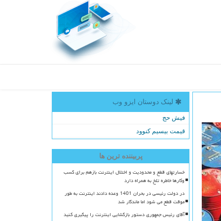
لینک دوستان ایزو وب
فیش حج
قیمت بیسیم کنوود
پربیننده ترین ها
خسارتهای قطع و محدودیت و اختلال اینترنت بازهم برای کسب
وکارها خاطره تلخ به همراه دارد
در دولت رئیسی در بحران 1401 وعده دادند اینترنت به طور
موقت قطع می شود اما ماندگار شد
آقای رئیس جمهوری دستور بازگشایی اینترنت را پیگیری کنید