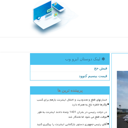
لینک دوستان ایزو وب
فیش حج
قیمت بیسیم کنوود
پربیننده ترین ها
خسارتهای قطع و محدودیت و اختلال اینترنت بازهم برای کسب
وکارها خاطره تلخ به همراه دارد
در دولت رئیسی در بحران 1401 وعده دادند اینترنت به طور
موقت قطع می شود اما ماندگار شد
آقای رئیس جمهوری دستور بازگشایی اینترنت را پیگیری کنید