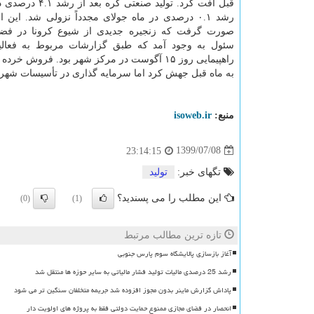
قبل افت کرد. تولید صنعتی ک
رشد ۰.۱ درصدی در ماه جولای مجدداً نزولی شد. این 
صورت گرفت که زنجیره جدیدی از شیوع کرونا در فضا
سئول به وجود آمد که طبق گزارشات مربوط به فعالیت
به ماه قبل جهش کرد اما سرمایه گذاری در تأسیسات شهری ۴.۴ درصد افت ک
منبع:
isoweb.ir
1399/07/08
23:14:15
تگهای خبر:
تولید
این مطلب را می پسندید؟
(0)
(1)
تازه ترین مطالب مرتبط
آغاز بازسازی پالایشگاه سوم پارس جنوبی
رشد 25 درصدی مالیات تولید فشار مالیاتی به سایر حوزه ها منتقل شد
پاداش گزارش ماینر بدون مجوز افزوده شد جریمه متخلفان سنگین تر می شود
انحصار در فضای مجازی ممنوع حمایت دولتی فقط به پروژه های اولویت دار