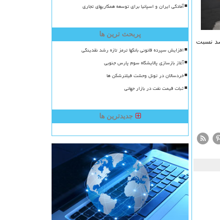
آمادگی ایران و اسپانیا برای توسعه همکاریهای تجاری
پربحث ترین ها
فروش خرده فروشی ها که نشان دهنده مصرف بخش خصوصی است در ماه آگوست ۳ درصد نسبت
افزایش سپرده قانونی بانکها ترمز تازه رشد نقدینگی
آغاز بازسازی پالایشگاه سوم پارس جنوبی
خردسالان در تونل وحشت فیلترشکن ها
ثبات قیمت نفت در بازار جهانی
جدیدترین ها