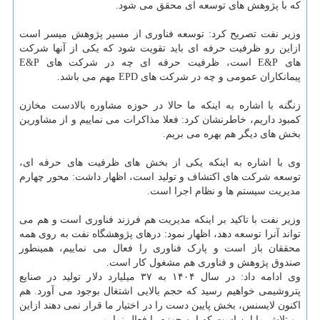
که با پژوهش های توسعه ای محقق می شود.
وزیر نفت تصریح کرد: توسعه فناوری از مسیر پژوهش میسر است
ازاین رو ظرفیت حرفه ای باید تقویت شود که یکی از آنها شرکت
های E&P است، ظرفیت حرفه ای چه در شرکت های E&P
پیمانکاران عمومی و چه در شرکت های EPD مهم می باشد.
زنگنه با اشاره به اینکه ما حالا در حوزه مشاوره بالادست مخازن
کمبود داریم، خاطرنشان کرد: فعلا مذاکرات می نماییم و از مشاورین
بخش های دیگر هم بهره می بریم.
وی با اشاره به اینکه یکی از بخش های ظرفیت های حرفه ای،
توسعه شرکت های اکتشاف و تولید است، اظهار داشت: محور چهارم
مدیریت سیستم ها و نظام اجرا است.
وزیر نفت با تاکید بر اینکه مدیریت هم فرزند فناوری است و هم می
تواند آنرا توسعه دهد، اظهار نمود: درهای پژوهشگاه نفت به روی همه
محققان باز است و پارک فناوری را فعال می نماییم، همینطور
صندوق پژوهش و فناوری هم مشغول کار است.
وی ادامه داد: در سال ۱۴۰۴ به ۳۷ میلیارد دلار تولید در صنایع
پتروشیمی خواهیم رسید که حجم بالایی اشتغال بوجود می آورد. هم
اکنون لایسنس، بخش پایین دست را در اختیار ما قرار نمی دهند ازاین
رو تلاش ما این است که این حوزه را فعال نماییم.