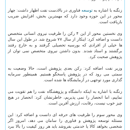
زنگنه با اشاره به
توسعه
فناوری در بالادست نفت اظهار داشت: چهار
محور در این حوزه وجود دارد که مهمترین بخش، افزایش ضریب
بازیافت است.
وی نخستین محور از این ۴ رکن را ظرفیت نیروی انسانی متخصص
دانست و اضافه کرد: اینکار از سال ۷۷ شروع شد. در طول این سال
ها خیلی از افرادی که بورسیه تحصیلی گرفتند و به خارج رفتند
برگشتند و استاد شدند. بدون داشتن نیروی متخصص نمی توان از
پژوهش صحبت کرد.
وزیر نفت اضافه کرد: رکن بعدی پژوهش است، حالا وضعیت به
سمتی می رود که در پژوهش پاسخگو هستیم. همینطور سرمایه
گذاری مورد توجهی در آزمایشگاه ها شده است.
زنگنه با اشاره به اینکه دانشگاه و پژوهشگاه نفت را هم تقویت می
نماییم، اما انحصار را نمی پذیریم، خاطرنشان کرد: انحصار در هیچ
چیز خوب نیست، رقابت، ارزش آفرین است.
وی محور سوم را ظرفیت های حرفه ای دانست و اضافه کرد: این
مسئله توسعه پژوهش و فناوری را سامان می دهد، امروز اگر
شخصی بخواهد کالا یا خدمتی بفروشد باید هر روز کیفیت را بالا ببرد