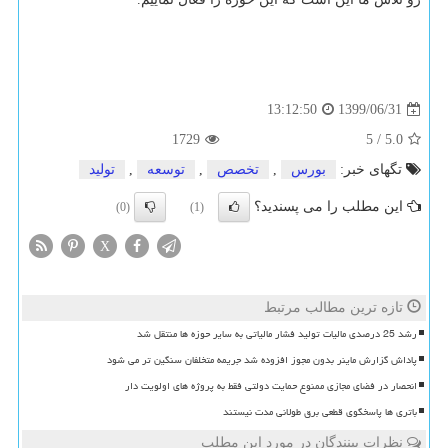
1399/06/31
13:12:50
1729
5
/
5.0
تگهای خبر:
بورس
,
تخصص
,
توسعه
,
تولید
این مطلب را می پسندید؟
(0)
(1)
X
تازه ترین مطالب مرتبط
رشد 25 درصدی مالیات تولید فشار مالیاتی به سایر حوزه ها منتقل شد
پاداش گزارش ماینر بدون مجوز افزوده شد جریمه متخلفان سنگین تر می شود
انحصار در فضای مجازی ممنوع حمایت دولتی فقط به پروژه های اولویت دار
باتری ها پاسخگوی قطعی برق طولانی مدت نیستند
نظرات بینندگان در مورد این مطلب