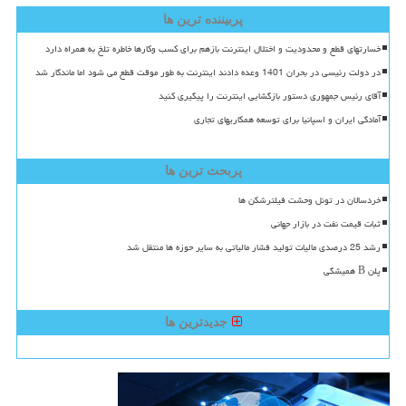
پربیننده ترین ها
خسارتهای قطع و محدودیت و اختلال اینترنت بازهم برای کسب وکارها خاطره تلخ به همراه دارد
در دولت رئیسی در بحران 1401 وعده دادند اینترنت به طور موقت قطع می شود اما ماندگار شد
آقای رئیس جمهوری دستور بازگشایی اینترنت را پیگیری کنید
آمادگی ایران و اسپانیا برای توسعه همکاریهای تجاری
پربحث ترین ها
خردسالان در تونل وحشت فیلترشکن ها
ثبات قیمت نفت در بازار جهانی
رشد 25 درصدی مالیات تولید فشار مالیاتی به سایر حوزه ها منتقل شد
پلن B همیشگی
جدیدترین ها