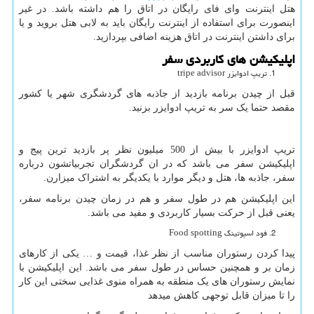
هتل اینترنت وای فای رایگان در اتاق را هم داشته باشد. در غیر
اینصورت برای استفاده از اینترنت رایگان باید به لابی هتل بروید و یا
برای داشتن اینترنت در اتاق هزینه اضافی بپردازید.
اپلیکیشن های کاربردی سفر
تریپ ادوایزر tripe advisor
قبل از چیدن برنامه بازدید از جاذبه های گردشگری شهر یا کشور
مقصد حتما یک سر به تریپ ادوایزر بزنید.
تریپ ادوایزر با بیش از 500 میلیون نظر پر بازدید ترین پیج و
اپلیکیشن سفر می باشد که در ان گردشگران تجربیاتشون درباره
سفر، جاذبه ها، هتل و دیگر موارد با یکدیگر به اشتراک میزارن.
این اپلیکیشن هم در طول سفر و هم در زمان چیدن برنامه سفر،
یعنی قبل از حرکت بسیار کاربردی و مفید می باشد.
فود اسپوتینگ Food spotting
پیدا کردن رستوران مناسب از نظر غذا، قیمت و … یکی از کارهای
زمان بر و همچنین حساس در طول سفر می باشد. این اپلیکیشن با
نمایش رستوران های یک منطقه به همراه منوی غذایی سختی این کار
را تا میزان قابل توجهی کاهش میدهد