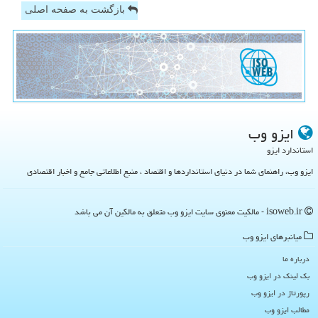
بازگشت به صفحه اصلی
ایزو وب
استاندارد ایزو
ایزو وب، راهنمای شما در دنیای استانداردها و اقتصاد ، منبع اطلاعاتی جامع و اخبار اقتصادی
isoweb.ir - مالکیت معنوی سایت ایزو وب متعلق به مالکین آن می باشد
میانبرهای ایزو وب
درباره ما
بک لینک در ایزو وب
رپورتاژ در ایزو وب
مطالب ایزو وب