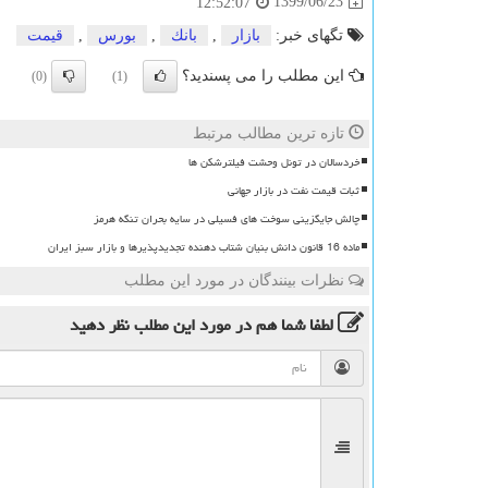
1399/06/23
12:52:07
تگهای خبر:
بازار
,
بانك
,
بورس
,
قیمت
این مطلب را می پسندید؟
(0)
(1)
تازه ترین مطالب مرتبط
خردسالان در تونل وحشت فیلترشکن ها
ثبات قیمت نفت در بازار جهانی
چالش جایگزینی سوخت های فسیلی در سایه بحران تنگه هرمز
ماده 16 قانون دانش بنیان شتاب دهنده تجدیدپذیرها و بازار سبز ایران
نظرات بینندگان در مورد این مطلب
لطفا شما هم
در مورد این مطلب
نظر دهید