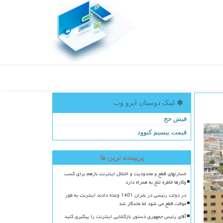
لینک دوستان ایزو وب
فیش حج
قیمت بیسیم کنوود
پربیننده ترین ها
خسارتهای قطع و محدودیت و اختلال اینترنت بازهم برای کسب
وکارها خاطره تلخ به همراه دارد
در دولت رئیسی در بحران 1401 وعده دادند اینترنت به طور
موقت قطع می شود اما ماندگار شد
آقای رئیس جمهوری دستور بازگشایی اینترنت را پیگیری کنید