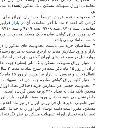
معاملاتی اوراق تسهیلات مسکن بانک مذکور
(تسه)
بود.
۲- محدودیت عدم فروش توسط خریداران اوراق برای نم
گواهی که فقط ۴ ماه تا آخر معاملات آن در
بازار
فرابورس
معاملاتی تسه ۹۷۰۷، تسه ۹۷۰۸، تسه ۹۷۰۹ و تسه ۹۷۱۰ مشمول محدودیت مذکور نمی باشند.
جلسه معاملاتی می باشد.
۴- متقاضیان خرید می بایست محدودیت های مذکور را در 
بازار و ورود سفارش منجر به ارجاع مبحث به مرجع رسیدگی
موارد ذیل در مورد نمادهای اوراق گواهی حق تقدم استفاد
۱- اعتبار اوراق تسهیلات مسکن بانک ملی
(تملی)
از آن ا
انتقال (خرید و فروش) در بازار فرابورس از روز ۱۵ ماه ذکر شده در شرح نماد به مدت ۲ سال تقویمی می باشد.
۲- اعتبار کلیه اوراق گواهی صادره جهت دریافت تسهیلات تا یک ماه بعد از توقف نماد معاملاتی آن در بازار فرابورس ایران می باشد.
۳- محدودیت حجمی هر سفارش خرید (حداکثر تعداد اوراق 
مسکن بانک ملی به تعداد ۲۴۰ ورقه تعیین گردیده است.
خاطرنشان می شود به دنبال ورود سفته بازان به بازار او
امیر هامونی مدیرعامل فرابورس ایران در تیر ماه اعلام 
مسکن، مقرر است دامنه نوسان این اوراق به حداقل کاهش 
تغییر دامنه نوسان اوراق تسهیلات مسکن در نظر نگرفته ا