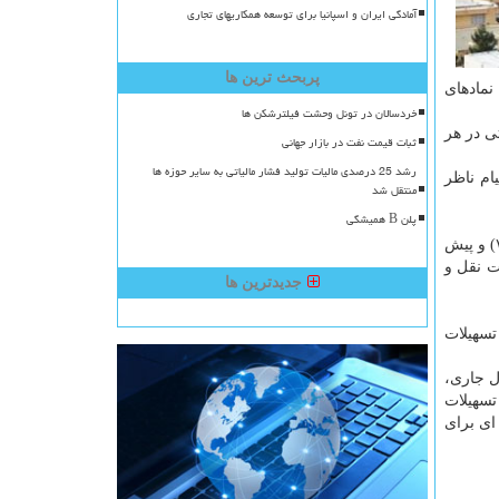
آمادگی ایران و اسپانیا برای توسعه همکاریهای تجاری
پربحث ترین ها
نمادهای
خردسالان در تونل وحشت فیلترشکن ها
۲ ورقه برای هر کد معاملاتی در هر
ثبات قیمت نفت در بازار جهانی
رشد 25 درصدی مالیات تولید فشار مالیاتی به سایر حوزه ها
ام ناظر
منتقل شد
پلن B همیشگی
جهت نقل و انتقال (خرید و فروش) در بازار فرابورس در نمادهای معاملاتی (تملی ۷۱۰۱) و پیش
ی) جهت نقل و
جدیدترین ها
تسهیلات
ل جاری،
تسهیلات
ای برای