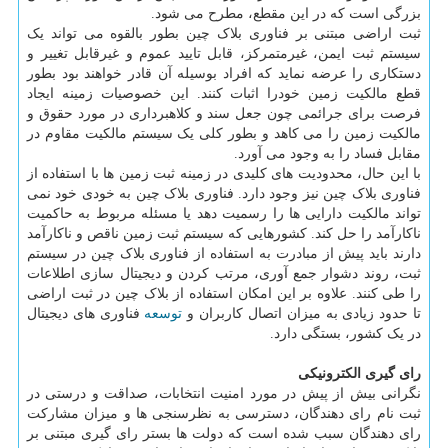
بزرگی است که در این مقطع، مطرح می شود.
ثبت اراضی مبتنی بر فناوری بلاک چین بطور بالقوه می تواند یک
سیستم ثبت ایمن، غیرمتمرکز، قابل تایید عموم و غیرقابل تغییر و
دستکاری را عرضه نماید که افراد بوسیله آن قادر خواهند بود بطور
قطع مالکیت زمین خودرا اثبات کنند. این خصوصیات زمینه ایجاد
فرصت برای جرائمی چون جعل سند و کلاهبرداری در مورد حقوق و
مالکیت زمین را می کاهد و بطور کلی یک سیستم مالکیت مقاوم در
مقابل فساد را به وجود می آورد.
با این حال، محدودیت های کلیدی در زمینه ثبت زمین ها با استفاده از
فناوری بلاک چین نیز وجود دارد. فناوری بلاک چین به خودی خود نمی
تواند مالکیت دارایی ها را رسمیت دهد یا مسئله مربوط به حاکمیت
ناکارآمد را حل کند. کشورهایی که سیستم ثبت زمین ناقص و ناکارآمد
دارند باید پیش از مبادرت به استفاده از فناوری بلاک چین در سیستم
ثبت، روند دشوار جمع آوری، مرتب کردن و دیجیتال سازی اطلاعات
را طی کنند. علاوه بر این امکان استفاده از بلاک چین در ثبت اراضی
تا حدود زیادی به میزان اتصال کاربران و
توسعه
فناوری های دیجیتال
در یک کشور، بستگی دارد.
رای گیری الکترونیکی
نگرانی بیش از پیش در مورد امنیت انتخابات، صداقت و درستی در
ثبت نام رای دهندگان، دسترسی به نظرسنجی ها و میزان مشارکت
رای دهندگان سبب شده است که دولت ها بستر رای گیری مبتنی بر