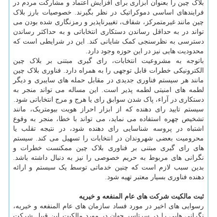
بلاک چین را بعنوان ابزاری برای افزایش اعتماد و مشارکت مردم در
فرایندهای اساسی دموکراتیک در نظر بگیرند. خصوصیات بارز بلاک
چین مانند غیرمتمرکز، شفاف، تغییرناپذیر و رمزنگاری شده بودن می
تواند در به حداقل رساندن دستکاری انتخاباتی و به حداکثر رساندن
دسترسی به نظرسنجی کمک شایانی کند. این در شرایطی است که
محدودیت هایی نیز در این حوزه وجود دارد.
باتوجه به مشروعیت انتخابات، رای گیری مبتنی بر بلاک چین
الکترونیکی خطرات قابل توجهی را به همراه دارد. فناوری بلاک چین
مانند هر سیستم فناوری جدیدی در مقابل حمله های سایبری و دیگر
لطمه های امنیتی لطمه پذیر است. این مساله می تواند منجر به
دستکاری در آراء، پاک شدن سوابق رای یا هرج و مرج انتخاباتی شود.
سیستم تایید رای دهنده که از ابزار احراز هویت بیومتریک، مانند
تشخیص چهره استفاده می نماید، می تواند با خطا، منجر به وقوع
اشتباه در پروسه شناسایی رای دهنده شود، در نتیجه تقلب یا
محرومیت بعضی شهروندان در انتخابات را تسهیل می کند. سیستم
های رای گیری مبتنی بر فناوری بلاک چین ممکنست خطرات و
نگرانی های مربوط به حریم خصوصی را نیز به دنبال داشته باشد.
بدین سبب لازم است که چنین خدماتی توسط یک سیستم و ارائه
دهنده فناوری بسیار معتبر تهیه شود.
ثبت مالکیت شرکت های عام المنفعه و خیریه
رسوایی های اخیر در مورد فساد سازمان های عام المنفعه و خیریه،
نگرانی هایی را در سرتاسر جهان در مورد مالکیت این قبیل شرکت