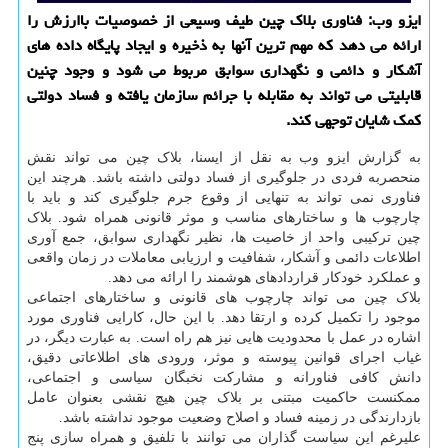
ایزو وب: فناوری بلاك چین طیف وسیعی از خصوصیات باارزش را
ارائه می دهد كه مهم ترین آنها به ذخیره و ایجاد پایگاه داده های
آشكار و دائمی و نگهداری سوابق مربوط می شود و وجود چنین
قابلیتی می تواند به مقابله با جرائم سازمان یافته و فساد دولتی
كمك شایان توجهی كند.
به گزارش ایزو وب به نقل از ایسنا، بلاک چین می تواند نقش
منحصربه فردی در جلوگیری از فساد دولتی داشته باشد. هرچند این
فناوری نمی تواند به تنهایی از وقوع جرم جلوگیری کند و باید با
چارچوب ها و ساختارهای مناسب و موثر قانونی همراه شود. بلاک
چین ترکیبی واحد از خاصیت ها، نظیر نگهداری سوابق، جمع آوری
اطلاعات دائمی و آشکار، شفافیت و ارزیابی معاملات در زمان واقعی
و عملکرد خودکار قراردادهای هوشمند را ارائه می دهد.
بلاک چین می تواند چارچوب های قانونی و ساختارهای اجتماعی
موجود را تکمیل کرده و ارتقا دهد. با این حال، کارایی فناوری مورد
اشاره در عمل با محدودیت هایی نیز هم راه است. به عبارت دیگر، در
غیاب اجرای قوانین پیوسته و موثر، ورودی های اطلاعاتی دقیق،
دانش کافی فناورانه و مشارکت نخبگان سیاسی و اجتماعی،
ممکنست حاکمیت مبتنی بر بلاک چین هیچ نقشی بعنوان عامل
بازدارندگی در زمینه فساد و اصلاح وضعیت موجود نداشته باشد.
علیرغم این سیاست گذاران می توانند با تلفیق و همراه سازی پنج