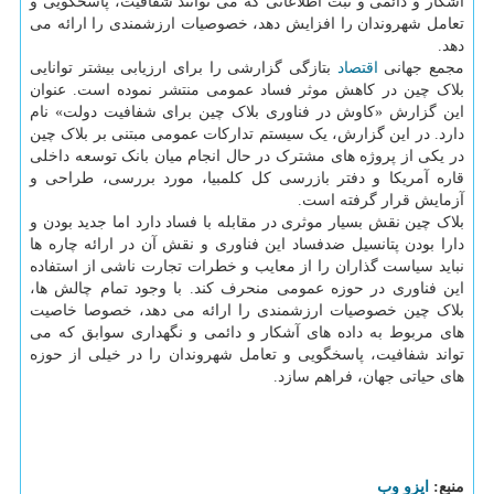
آشکار و دائمی و ثبت اطلاعاتی که می توانند شفافیت، پاسخگویی و
تعامل شهروندان را افزایش دهد، خصوصیات ارزشمندی را ارائه می
دهد.
مجمع جهانی
اقتصاد
بتازگی گزارشی را برای ارزیابی بیشتر توانایی
بلاک چین در کاهش موثر فساد عمومی منتشر نموده است. عنوان
این گزارش «کاوش در فناوری بلاک چین برای شفافیت دولت» نام
دارد. در این گزارش، یک سیستم تدارکات عمومی مبتنی بر بلاک چین
در یکی از پروژه های مشترک در حال انجام میان بانک توسعه داخلی
قاره آمریکا و دفتر بازرسی کل کلمبیا، مورد بررسی، طراحی و
آزمایش قرار گرفته است.
بلاک چین نقش بسیار موثری در مقابله با فساد دارد اما جدید بودن و
دارا بودن پتانسیل ضدفساد این فناوری و نقش آن در ارائه چاره ها
نباید سیاست گذاران را از معایب و خطرات تجارت ناشی از استفاده
این فناوری در حوزه عمومی منحرف کند. با وجود تمام چالش ها،
بلاک چین خصوصیات ارزشمندی را ارائه می دهد، خصوصا خاصیت
های مربوط به داده های آشکار و دائمی و نگهداری سوابق که می
تواند شفافیت، پاسخگویی و تعامل شهروندان را در خیلی از حوزه
های حیاتی جهان، فراهم سازد.
منبع:
ایزو وب