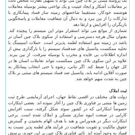
یک پروسه مبتنی بر بلاک چین می تواند با تسهیل نظارت شخص ثالث
بر معاملات آشکار و ایجاد عینیت و یک نواختی بیشتر بوسیله معاملات
هوشمند خودکار، مستقیما شاخصهای زمینه ساز فساد پیمانکاری یا
تدارکات را از بین ببرد و به دنبال آن شفافیت معاملات و پاسخگویی
بازیگران را افزایش و ارتقا دهد.
شماری از موانع می تواند استقرار موثر این سیستم را پیچیده کند.
بعنوان مثال هرچه دسترسی و استفاده از سکوی بلاک چین آسان تر
باشد در زمینه سو استفاده لطمه پذیرتر است. حملات اسپمینگ یا
تخلیه ممکنست پتانسیل های ضدفساد سیستم را با بارگذاری بیش از
اندازه اطلاعات بی فایده و مخرب یا بوسیله سرقت، از بین ببرند.
علاوه بر این سکوی بلاک چین ممکنست نتواند تعاملات انسان ها در
کل جهان را ضبط کند. اگر تبانی، رشوه یا حتی انتخاب پیمانکار به
صورت آفلاین ادامه یابد، پتانسیل ضد فساد سیستم های مبتنی بر بلاک
چین به شدت مبهم خواهد شد.
ثبت املاک
دولت های مختلف در اقصی نقاط جهان، اجرای آزمایشی طرح ثبت
زمین ها مبتنی بر فناوری بلاک چین را آغاز نموده اند. بعضی ابتکارات
خصوصاً ابتکاراتی که در کشور سوئد شکل گرفته، سبب افزایش
کارایی در صنعت انبوه سازی مسکن و املاک شده است. برخی
ابتکارات دیگر در هندوراس و هند با هدف الهام بخشیدن و گسترش
حقوق مالکیت و تقویت شفافیت در فرآیند های لطمه پذیر نسبت به
فساد به وجود آمده اند. تاثیر فناوری بلاک چین بر این حوزه، پرسش