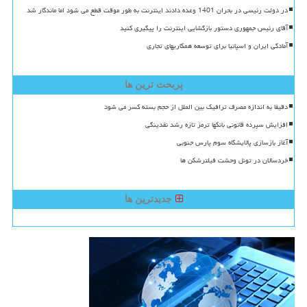
در دولت رئیسی در بحران 1401 وعده دادند اینترنت به طور موقت قطع می شود اما ماندگار شد
آقای رئیس جمهوری دستور بازگشایی اینترنت را پیگیری کنید
آمادگی ایران و اسپانیا برای توسعه همکاریهای تجاری
پربحث ترین ها
دقیقا به اندازه مصرف ترافیک بین الملل از حجم بسته کسر می شود
افزایش سپرده قانونی بانکها ترمز تازه رشد نقدینگی
آغاز بازسازی پالایشگاه سوم پارس جنوبی
خردسالان در تونل وحشت فیلترشکن ها
جدیدترین ها