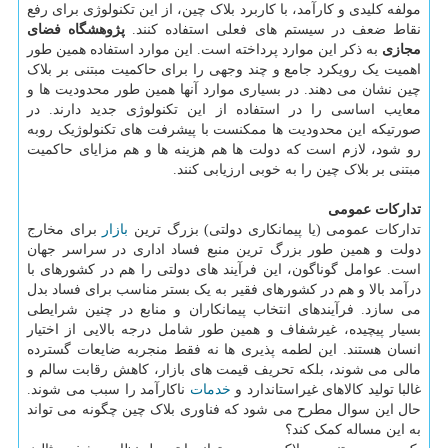
مولفه کلیدی و کارآمد، با کاربرد بلاک چین، از این تکنولوژی برای رفع
نقاط ضعف در سیستم های فعلی استفاده کنند.
پژوهشگاه فضای
مجازی
به ذکر این موارد پرداخته است. این موارد استفاده همین طور
اهمیت یک رویکرد جامع و چند وجهی را برای حاکمیت مبتنی بر بلاک
چین نشان می دهند. در بسیاری موارد آنها همین طور محدودیت ها و
معایب اساسی را در استفاده از این تکنولوژی جدید دارند. در
صورتیکه این محدودیت ها ممکنست با پیشرفت های تکنولوژیک روبه
رو شود، لازم است که دولت ها هم هزینه ها و هم مزایای حاکمیت
مبتنی بر بلاک چین را به خوبی ارزیابی کنند.
تدارکات عمومی
تدارکات عمومی (یا پیمانکاری دولتی) بزرگ ترین
بازار
برای مخارج
دولت و همین طور بزرگ ترین منبع فساد اداری در سراسر جهان
است. عوامل گوناگون، این فرآیند های دولتی را هم در کشورهای با
درآمد بالا و هم در کشورهای فقیر به یک بستر مناسب برای فساد بدل
می سازد. فرآیندهای انتخاب پیمانکاران و منابع در چنین شرایطی
بسیار پیچیده، غیرشفاف و همین طور شامل درجه بالایی از اختیار
انسان هستند. این لطمه پذیری ها نه فقط منجربه ضایعات گسترده
مالی می شوند، بلکه تحریف قیمت های بازار، کاهش رقابت سالم و
غالبا تولید کالاهای غیراستاندارد و
خدمات
ناکارآمد را سبب می شوند.
حال این سوال مطرح می شود که فناوری بلاک چین چگونه می تواند
به این مساله کمک کند؟