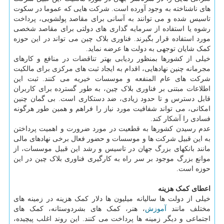
های ناشناخته به وجود آورده است. شرکت هایی که عموما در سکوت
تاسیس شده و می توانند به آسانی برای مقاصد پولشویی، پرداخت
رشوه یا استفاده از سرمایه گذاری های دولتی برای مقاصد شخصی
مورد استفاده قرار بگیرند. فناوری بلاک چین می تواند در این حوزه
کمک شایان توجهی به دولت ها عرضه نماید.
خیلی از کشورها بمنظور ردیابی بهتر تناقضات در منافع و کارهای
مجرمانه چنین نهادهایی، اقدام به ایجاد ثبت های مرکزی برای مالکیت
شرکت های عام المنفعه و موسسات خیریه می کنند. ثبت این
اطلاعات مبتنی بر فناوری بلاک چین، به طور گسترده برای کاربران
قابل دسترس و تا حدود زیادی، ضد دستکاری است. بی گمان چنین
امکانی، می تواند شفافیت مورد نیاز را فراهم و همین طور هرگونه
فسادی را آشکار کند.
عدم رسیدن کشورها به قطعیت در مورد ضرورت و اهمیت پرداختن
به این قبیل شرکت ها و موسسات و حضور فعال برخی نهادهای مالی
مانند بانکهای بزرگ جهان در تاسیس و رشد این قبیل موسسات، از
موانع بزرگ موجود بر سر راه به کارگیری فناوری بلاک چین در این
حوزه است.
اعطای کمک هزینه
خیلی از دولت ها سالیانه میلیون ها دلار کمک هزینه در زمینه های
مختلف مانند
آموزش
، هنر، کمک های بشردوستانه، کمک های
اجتماعی و دیگر زمینه ها پرداخت می کنند. این روند اغلب پیچیده،