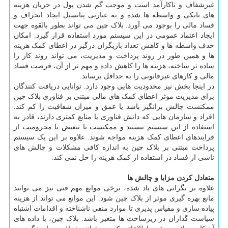
غیرشفاف و ناکارآمد است و موجب گم شدن پول در جریان هزینه
های بانکی و واسطه ها شده و به عبارتی پتانسیل ایجاد انحراف و
فساد مالی را بوجود می آورد. بلاک چین می تواند بطور بالقوه جهت
ایجاد اعتماد عمومی در این سیستم مورد استفاده قرار گیرد. امکان
حذف واسطه ها و کاهش تعداد بازیگران درگیر در اعطای کمک هزینه
ها و همین طور در روند پرداخت و مدیریت، می تواند روند کار را
ساده تر ساخته، هزینه ها را کاهش داده و مهم تر از آن، فرصت فساد
مالی و کارهای غیرقانونی را به حداقل برساند.
در اینجا بخش نیز محدودیت هایی وجود دارد. توانایی دریافت کنندگان
برای مدیریت موثر اعطای کمک های مالی مبتنی بر فناوری بلاک چین
ممکنست چالش برانگیز باشد یا عمق و میزان شفافیت را کم کند.
افراد و سازمان هایی که دانش فناوری یا منابع کمتری دارند، قادر به
استفاده از این سیستم نیستند و ممکنست با تبعیض یا محرومیت از
فرایندهای اعطای کمک هزینه مواجه شوند. علاوه بر این یک سیستم
پرداخت مبتنی بر بلاک چین به اندازه کافی مشکلات و چالش های
ناشی از فساد در استفاده از کمک هزینه را حل نمی کند.
متعادل کردن مزایا و چالش ها
علاوه بر نگرانی های یاد شده، برخی موانع مهم فنی نیز می توانند
مانع بهره گیری موثر از بلاک چین شود. این موانع می تواند از هزینه
پیاده سازی و مقیاس پذیری تا موارد منفی ناشناخته و اقدامات اشتباه
سیاست گذاران در زیرساخت ها متغیر باشد. بلاک چین، با داده های