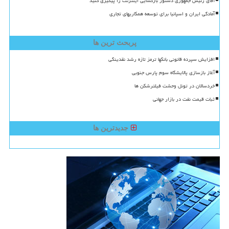
آقای رئیس جمهوری دستور بازگشایی اینترنت را پیگیری کنید
آمادگی ایران و اسپانیا برای توسعه همکاریهای تجاری
پربحث ترین ها
افزایش سپرده قانونی بانکها ترمز تازه رشد نقدینگی
آغاز بازسازی پالایشگاه سوم پارس جنوبی
خردسالان در تونل وحشت فیلترشکن ها
ثبات قیمت نفت در بازار جهانی
جدیدترین ها