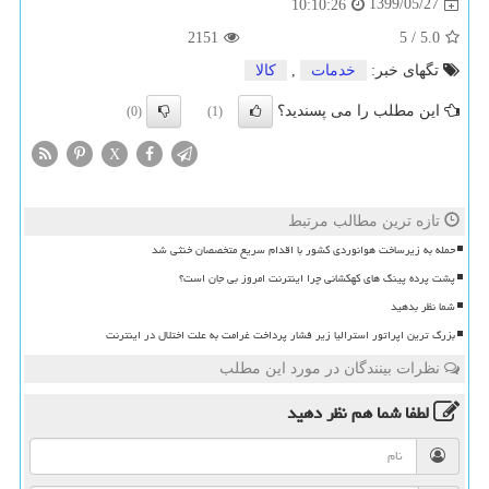
1399/05/27
10:10:26
2151
5
/
5.0
تگهای خبر:
خدمات
,
كالا
این مطلب را می پسندید؟
(0)
(1)
X
تازه ترین مطالب مرتبط
حمله به زیرساخت هوانوردی کشور با اقدام سریع متخصصان خنثی شد
پشت پرده پینگ های کهکشانی چرا اینترنت امروز بی جان است؟
شما نظر بدهید
بزرگ ترین اپراتور استرالیا زیر فشار پرداخت غرامت به علت اختلال در اینترنت
نظرات بینندگان در مورد این مطلب
لطفا شما هم
نظر دهید