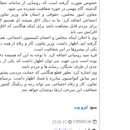
خصوص صورت گرفته است که رونمایی از سامانه شفا
گذشته، گام مهمی در حوزه شفافیت شمرده می شود.
معاون امور مجلس، حقوقی و استان های وزیر تعاون،
اجتماعی اضافه کرد: ما به دنبال اتاق شیشه ای هستیم 
برای مردم قابل مشاهده باشد برای اینکه هنگامی که ات
افزایش می یابد.
وی با اعلان اینکه مجلس و اعضای کمیسیون اجتماعی، همیشه
گرفته ایم، اظهار داشت: وزیر تعاون، کار و رفاه از همه
یکی از پیشروها در امر شفافیت است.
قره سید رومیانی اضافه کرد: با توجه به این که همیشه د
بوده است بدین جهت می توان اظهار داشت که یکی از بهت
جدی از طرف نخبگان، رسانه ها و مردم باشد.
وی اشاره کرد: بطور قطع هنگامی که حمایت مردمی پشتوان
دبیر سابق کنوانسیون مبارزه با فساد اظهار داشت: برمبنا
تعاون، کار و رفاه اجتماعی می تواند رتبه و رنکینگ کشو
شفافیت این سرعت ارتقا دوچندان خواهد شد.
منبع:
ایزو وب
1399/05/26
23:51:17