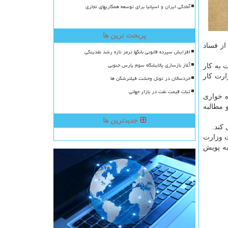
آمادگی ایران و اسپانیا برای توسعه همکاریهای تجاری
پربحث ترین ها
از فساد
افزایش سپرده قانونی بانکها ترمز تازه رشد نقدینگی
آغاز بازسازی پالایشگاه سوم پارس جنوبی
 به کار
ارت کار
خردسالان در تونل وحشت فیلترشکن ها
ثبات قیمت نفت در بازار جهانی
ه خواری
 مطالبه
جدیدترین ها
کند.
ت وزارت
به پویش