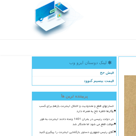
لینک دوستان ایزو وب
فیش حج
قیمت بیسیم کنوود
پربیننده ترین ها
خسارتهای قطع و محدودیت و اختلال اینترنت بازهم برای کسب
وکارها خاطره تلخ به همراه دارد
در دولت رئیسی در بحران 1401 وعده دادند اینترنت به طور
موقت قطع می شود اما ماندگار شد
آقای رئیس جمهوری دستور بازگشایی اینترنت را پیگیری کنید