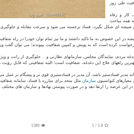
فیت طی روز
 کار و رفاه
که همه مباحث
اق شیشه ای شکل بگیرد، فساد برجسته می شود و سرعت مقابله و جلوگیری 
 در این خصوص به ما تاکید داشتند و ما نیز تمام توان خودرا در راه شفافیت
 درخواست کرده است که به پویش و کمپین شفافیت بپیوندند؛ می توان گفت وز
غدغه مردم، نمایندگان مجلس، سازمانهای نظارتی و… جلوگیری از رانت و ویژ
رین راههای علاج این دغدغه، شفافیت است؛ البته شفافیتی که قابل رؤیت و
ه مدیر فسادستیز باشد، آن مدیر در فسادستیزی قوی تر و پیشگام تر عمل می 
ی معیارهای کنوانسیون
سازمان
ملل متحد برای مبارزه با فساد، سامانه شفافی
ر در این عرصه را ارتقا دهد و در صورت پیوستن نهادها و سازمان های مختلف 
1589
5
/
5.0