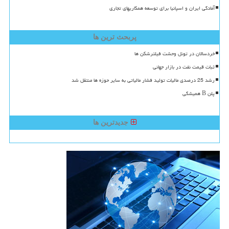
آمادگی ایران و اسپانیا برای توسعه همکاریهای تجاری
پربحث ترین ها
خردسالان در تونل وحشت فیلترشکن ها
ثبات قیمت نفت در بازار جهانی
رشد 25 درصدی مالیات تولید فشار مالیاتی به سایر حوزه ها منتقل شد
پلن B همیشگی
جدیدترین ها