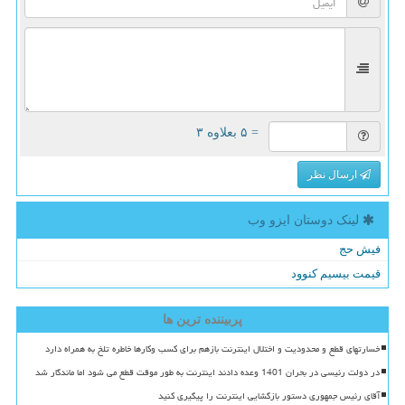
= ۵ بعلاوه ۳
ارسال نظر
لینک دوستان ایزو وب
فیش حج
قیمت بیسیم کنوود
پربیننده ترین ها
خسارتهای قطع و محدودیت و اختلال اینترنت بازهم برای کسب وکارها خاطره تلخ به همراه دارد
در دولت رئیسی در بحران 1401 وعده دادند اینترنت به طور موقت قطع می شود اما ماندگار شد
آقای رئیس جمهوری دستور بازگشایی اینترنت را پیگیری کنید