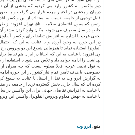
دوز واکسن به کشور وارد می کردیم که بخشی از آن در
درمان و بخشی در اختیار مردم قرار می گرفت و به ص
قابل توجهی از جامعه، نسبت به استفاده از این واکسن اقد
رئیس کمیسیون اقتصادی سلامت اتاق تهران افزود: از طرف
خاص در سال مصرف می شود، امکان وارد کردن بیشتر آن و
نجفی عرب با اشاره به افزایش تقاضا برای واکسن آنفلونز
در این حوزه به وجود آورده و با عنایت به این که ا
آنفلونزا استفاده نماید تا همزمانی شیوع این دو ویروس رخ
وی افزود: با عنایت به این که احیانا در ایران هم تقاضا 
بهداشت را ادامه خواهد داد و تلاش می شود با استفاده از
به قول نجفی عرب، فعلا معلوم نیست که چه میزان از 
خصوصی، با هدف تأمین تمام نیاز کشور در این حوزه ادامه د
به گزارش ایزو وب به نقل از ایسنا، با عنایت به شیوع
کرده اند که سال جاری بخش گسترده تری از جامعه در مقابل
با عنایت به افزایش تقاضای جهانی برای این واکسن در سال
با عنایت به جهش مداوم ویروس آنفلونزا، واکسن این ویرو
منبع:
ایزو وب