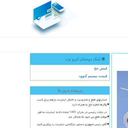
لینک دوستان ایزو وب
فیش حج
قیمت بیسیم کنوود
پربیننده ترین ها
خسارتهای قطع و محدودیت و اختلال اینترنت بازهم برای کسب
وکارها خاطره تلخ به همراه دارد
در دولت رئیسی در بحران 1401 وعده دادند اینترنت به طور
موقت قطع می شود اما ماندگار شد
آقای رئیس جمهوری دستور بازگشایی اینترنت را پیگیری کنید