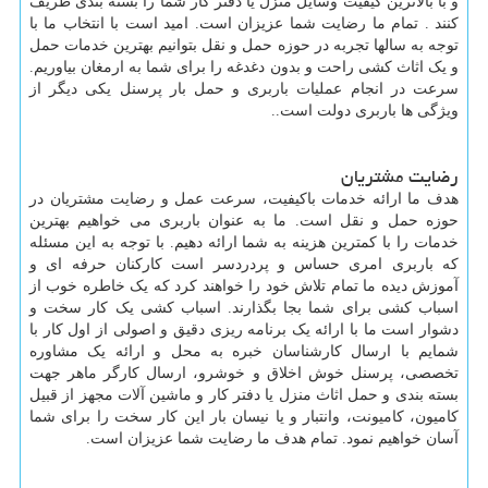
و با بالاترین کیفیت وسایل منزل یا دفتر کار شما را بسته بندی ظریف
کنند . تمام ما رضایت شما عزیزان است. امید است با انتخاب ما با
توجه به سالها تجربه در حوزه حمل و نقل بتوانیم بهترین خدمات حمل
و یک اثاث کشی راحت و بدون دغدغه را برای شما به ارمغان بیاوریم.
سرعت در انجام عملیات باربری و حمل بار پرسنل یکی دیگر از
ویژگی ها باربری دولت است..
رضایت مشتریان
هدف ما ارائه خدمات باکیفیت، سرعت عمل و رضایت مشتریان در
حوزه حمل و نقل است. ما به عنوان باربری می خواهیم بهترین
خدمات را با کمترین هزینه به شما ارائه دهیم. با توجه به این مسئله
که باربری امری حساس و پردردسر است کارکنان حرفه ای و
آموزش دیده ما تمام تلاش خود را خواهند کرد که یک خاطره خوب از
اسباب کشی برای شما بجا بگذارند. اسباب کشی یک کار سخت و
دشوار است ما با ارائه یک برنامه ریزی دقیق و اصولی از اول کار با
شمایم با ارسال کارشناسان خبره به محل و ارائه یک مشاوره
تخصصی، پرسنل خوش اخلاق و خوشرو، ارسال کارگر ماهر جهت
بسته بندی و حمل اثاث منزل یا دفتر کار و ماشین آلات مجهز از قبیل
کامیون، کامیونت، وانتبار و یا نیسان بار این کار سخت را برای شما
آسان خواهیم نمود. تمام هدف ما رضایت شما عزیزان است.