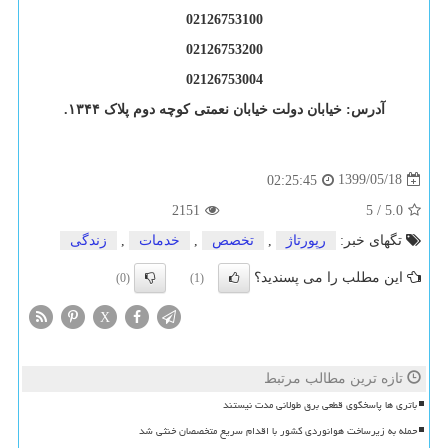
02126753100
02126753200
02126753004
آدرس: خیابان دولت خیابان نعمتی کوچه دوم پلاک ۱۳۴۴.
1399/05/18
02:25:45
2151
5
/
5.0
تگهای خبر:
رپورتاژ
,
تخصص
,
خدمات
,
زندگی
این مطلب را می پسندید؟
(0)
(1)
X
تازه ترین مطالب مرتبط
باتری ها پاسخگوی قطعی برق طولانی مدت نیستند
حمله به زیرساخت هوانوردی کشور با اقدام سریع متخصصان خنثی شد