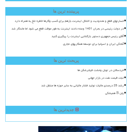
پربیننده ترین ها
خسارتهای قطع و محدودیت و اختلال اینترنت بازهم برای کسب وکارها خاطره تلخ به همراه دارد
در دولت رئیسی در بحران 1401 وعده دادند اینترنت به طور موقت قطع می شود اما ماندگار شد
آقای رئیس جمهوری دستور بازگشایی اینترنت را پیگیری کنید
آمادگی ایران و اسپانیا برای توسعه همکاریهای تجاری
پربحث ترین ها
خردسالان در تونل وحشت فیلترشکن ها
ثبات قیمت نفت در بازار جهانی
رشد 25 درصدی مالیات تولید فشار مالیاتی به سایر حوزه ها منتقل شد
پلن B همیشگی
جدیدترین ها