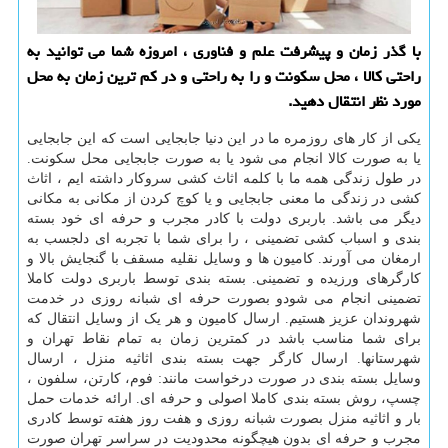
با گذر زمان و پیشرفت علم و فناوری ، امروزه شما می توانید به
راحتی كالا ، محل سكونت و را به راحتی و در كم ترین زمان به محل
مورد نظر انتقال دهید.
یکی از کار های روزمره ما در این دنیا جابجایی است که این جابجایی
یا به صورت کالا انجام می شود یا به صورت جابجایی محل سکونت.
در طول زندگی همه ما با کلمه اثاث کشی سروکار داشته ایم ، اثاث
کشی در زندگی ما معنی جابجایی و یا کوچ کردن از مکانی به مکانی
دیگر می باشد. باربری دولت با کادر مجرب و حرفه ای خود بسته
بندی و اسباب کشی تضمینی ، را برای شما با تجربه ای دلجسب به
ارمغان می آورند. کامیون ها و وسایل نقلیه مسقف با گنجایش بالا و
کارگرهای ورزیده و تضمینی. بسته بندی توسط باربری دولت کاملا
تضمینی انجام می شودو بصورت حرفه ای شبانه روزی در خدمت
شهروندان عزیز هستیم. ارسال کامیون‌ و هر یک از وسایل انتقال که
برای شما مناسب باشد در کمترین زمان به تمام نقاط تهران و
شهرستانها. ارسال کارگر جهت بسته بندی اثاثیه منزل ، ارسال
وسایل بسته بندی در صورت درخواست مانند: فوم، کارتن، سلفون ،
چسپ، روش بسته بندی کاملا اصولی و حرفه ای. ارائه خدمات حمل
بار و اثاثیه منزل بصورت شبانه روزی و هفت روز هفته توسط کادری
مجرب و حرفه ای بدون هیچگونه محدودیت در سراسر تهران صورت