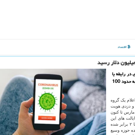
اقتصاد
در رابطه با
ویروس كرونا از زمان آغاز پاندمی در ماه مارس تا كنون به حدود 100
علام یک گروه
 و دزدی هویت
 مارس تا کنون
تر ایالت های این
کشور شکایت های مربوط به کلاهبرداری در رابطه با کرونا ۲ برابر شده
ده حوزه وسیع