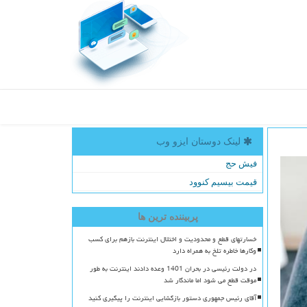
لینک دوستان ایزو وب
فیش حج
قیمت بیسیم کنوود
پربیننده ترین ها
خسارتهای قطع و محدودیت و اختلال اینترنت بازهم برای کسب
وکارها خاطره تلخ به همراه دارد
در دولت رئیسی در بحران 1401 وعده دادند اینترنت به طور
موقت قطع می شود اما ماندگار شد
آقای رئیس جمهوری دستور بازگشایی اینترنت را پیگیری کنید