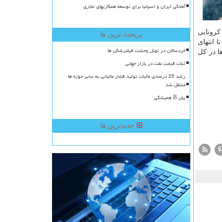
آمادگی ایران و اسپانیا برای توسعه همکاریهای تجاری
تند، ۵ هدف اصلی کلاهبرداران کرونایی
پربحث ترین ها
 انتهای
خردسالان در تونل وحشت فیلترشکن ها
ی ها در کل
ثبات قیمت نفت در بازار جهانی
رشد 25 درصدی مالیات تولید فشار مالیاتی به سایر حوزه ها
منتقل شد
پلن B همیشگی
جدیدترین ها