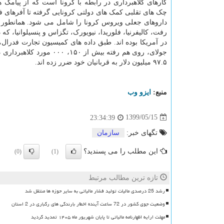
کارهای کلاهبرداری در رابطه با کرونا است که از پیامک 
چک های تقلبی کمک های دولتی کرونایی گرفته تا آفرهای 
داروهای جعلی ویروس کرونا را شامل می شود. همانطور ک
در آمریکا بوده اند. طبق داده های کمیسیون تجارت فدرا
جولای، روی هم رفته بیش 
۹۷.۵ میلیون دلار به قربانیان خود ضرر زده اند.
منبع:
ایزو وب
1399/05/15
23:34:39
تگهای خبر:
سازمان
این مطلب را می پسندید؟
(0)
(1)
تازه ترین مطالب مرتبط
رشد 25 درصدی مالیات تولید فشار مالیاتی به سایر حوزه ها منتقل شد
وضعیت جوی کشور در 72 ساعت آینده اخطار بارندگی های رگباری در 2 استان
مهلت ارایه اظهارنامه مالیاتی تا پایان شهریور ماه ۱۴۰۵ تمدید گردید