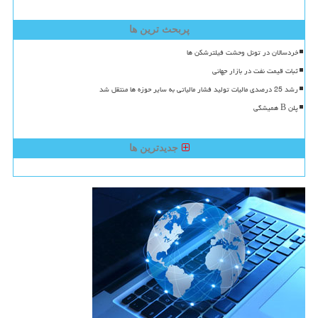
پربحث ترین ها
خردسالان در تونل وحشت فیلترشکن ها
ثبات قیمت نفت در بازار جهانی
رشد 25 درصدی مالیات تولید فشار مالیاتی به سایر حوزه ها منتقل شد
پلن B همیشگی
جدیدترین ها