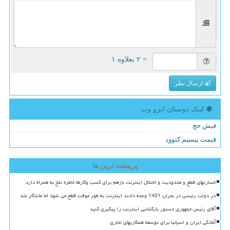
= ۲ بعلاوه ۱
ارسال نظر
لینک دوستان ایزو وب
فیش حج
قیمت بیسیم کنوود
پربیننده ترین ها
خسارتهای قطع و محدودیت و اختلال اینترنت بازهم برای کسب وکارها خاطره تلخ به همراه دارد
در دولت رئیسی در بحران 1401 وعده دادند اینترنت به طور موقت قطع می شود اما ماندگار شد
آقای رئیس جمهوری دستور بازگشایی اینترنت را پیگیری کنید
آمادگی ایران و اسپانیا برای توسعه همکاریهای تجاری