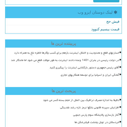
لینک دوستان ایزو وب
فیش حج
قیمت بیسیم کنوود
پربیننده ترین ها
خسارتهای قطع و محدودیت و اختلال اینترنت بازهم برای کسب وکارها خاطره تلخ به همراه دارد
در دولت رئیسی در بحران 1401 وعده دادند اینترنت به طور موقت قطع می شود اما ماندگار شد
آقای رئیس جمهوری دستور بازگشایی اینترنت را پیگیری کنید
آمادگی ایران و اسپانیا برای توسعه همکاریهای تجاری
پربحث ترین ها
دقیقا به اندازه مصرف ترافیک بین الملل از حجم بسته کسر می شود
افزایش سپرده قانونی بانکها ترمز تازه رشد نقدینگی
آغاز بازسازی پالایشگاه سوم پارس جنوبی
خردسالان در تونل وحشت فیلترشکن ها