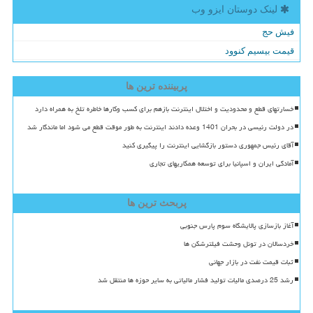
لینک دوستان ایزو وب
فیش حج
قیمت بیسیم کنوود
پربیننده ترین ها
خسارتهای قطع و محدودیت و اختلال اینترنت بازهم برای کسب وکارها خاطره تلخ به همراه دارد
در دولت رئیسی در بحران 1401 وعده دادند اینترنت به طور موقت قطع می شود اما ماندگار شد
آقای رئیس جمهوری دستور بازگشایی اینترنت را پیگیری کنید
آمادگی ایران و اسپانیا برای توسعه همکاریهای تجاری
پربحث ترین ها
آغاز بازسازی پالایشگاه سوم پارس جنوبی
خردسالان در تونل وحشت فیلترشکن ها
ثبات قیمت نفت در بازار جهانی
رشد 25 درصدی مالیات تولید فشار مالیاتی به سایر حوزه ها منتقل شد