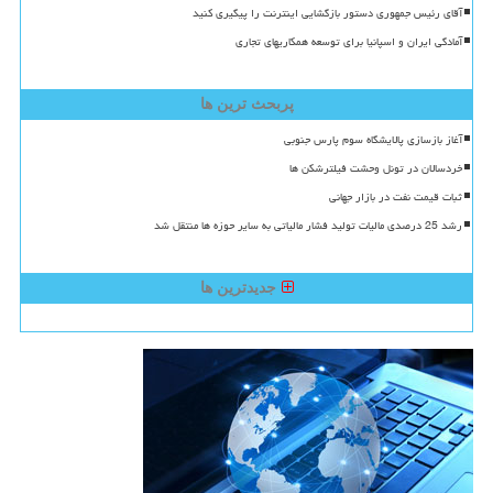
آقای رئیس جمهوری دستور بازگشایی اینترنت را پیگیری کنید
آمادگی ایران و اسپانیا برای توسعه همکاریهای تجاری
پربحث ترین ها
آغاز بازسازی پالایشگاه سوم پارس جنوبی
خردسالان در تونل وحشت فیلترشکن ها
ثبات قیمت نفت در بازار جهانی
رشد 25 درصدی مالیات تولید فشار مالیاتی به سایر حوزه ها منتقل شد
جدیدترین ها