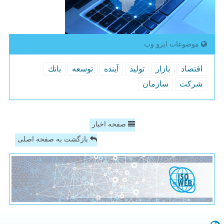
موضوعات ایزو وب
اقتصاد
بازار
تولید
آینده
توسعه
بانك
شركت
سازمان
صفحه اخبار
بازگشت به صفحه اصلی