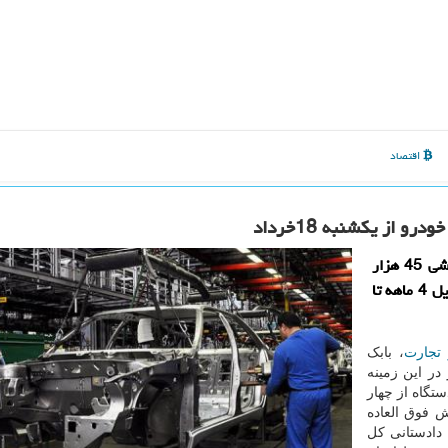
اقتصاد
ایزو وب: یك شركت خودروساز از آغاز ثبت نام قرعه كشی 45 هزار
دستگاه در 12 مدل خودرو از یكشنبه 18 خرداد و با تحویل 4 ماهه تا
تجارت
، بابک
ر این زمینه
عه کشی برای تخصیص ۱۵ هزار دستگاه از چهار
 فوق العاده
ت، دادستانی کل