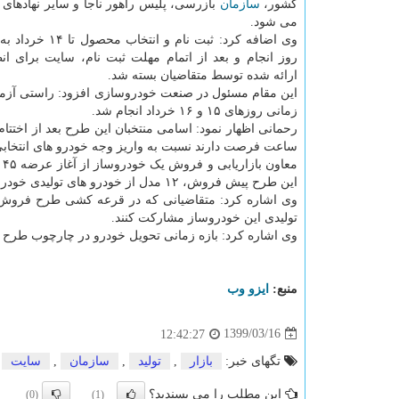
کشور،
سازمان
بازرسی، پلیس راهور ناجا و سایر نهادهای 
می شود.
وی اضافه کرد: ثبت نام و ان
روز انجام و بعد از اتمام مهلت ثبت نام، سایت برای ان
ارائه شده توسط متقاضیان بسته شد.
این مقام مسئول در صنعت خودروسازی افزود: راستی آزمایی
زمانی روزهای ۱۵ و ۱۶ خرداد انجام شد.
ساعت فرصت دارند نسبت به واریز وجه خودرو های انتخابی خ
این طرح پیش فروش، ۱۲ مدل از خودرو های تولیدی خودروساز داخلی قابل عرضه است.
تولیدی این خودروساز مشارکت کنند.
وی اشاره کرد: بازه زمانی تحویل خودرو در چارچوب طرح پیش فروش ۴ تا ۱۲ ماهه است که برمبنای قرع
منبع:
ایزو وب
1399/03/16
12:42:27
تگهای خبر:
بازار
,
تولید
,
سازمان
,
سایت
این مطلب را می پسندید؟
(0)
(1)