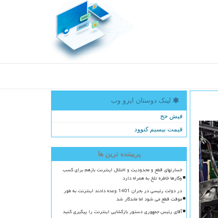
لینک دوستان ایزو وب
فیش حج
قیمت بیسیم کنوود
پربیننده ترین ها
خسارتهای قطع و محدودیت و اختلال اینترنت بازهم برای کسب
وکارها خاطره تلخ به همراه دارد
در دولت رئیسی در بحران 1401 وعده دادند اینترنت به طور
موقت قطع می شود اما ماندگار شد
آقای رئیس جمهوری دستور بازگشایی اینترنت را پیگیری کنید