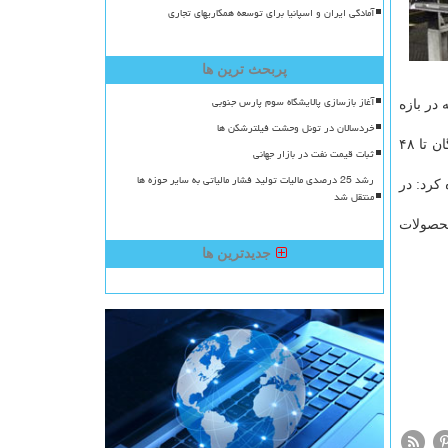
آمادگی ایران و اسپانیا برای توسعه همکاریهای تجاری
پربحث ترین ها
آغاز بازسازی پالایشگاه سوم پارس جنوبی
در بازه
خردسالان در تونل وحشت فیلترشکن ها
رحمانی اظهار نمود: اسامی منتخبان این طرح بعد از اختتام قرعه کشی و تأیید نهادهای نظارتی به صورت عمومی منتشر می شود و برندگان تا ۴۸
ثبات قیمت نفت در بازار جهانی
رشد 25 درصدی مالیات تولید فشار مالیاتی به سایر حوزه ها
ماه آگاهی داد و اشاره کرد: در
منتقل شد
ده اند نیز می توانند در طرح پیش فروش ۱۲ مدل از محصولات
جدیدترین ها