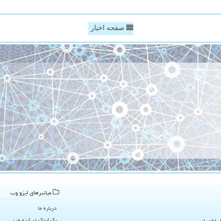
صفحه اخبار
میانبرهای ایزو وب
درباره ما
بک لینک در ایزو وب