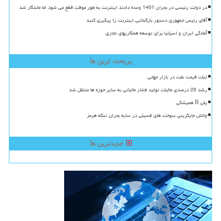
در دولت رئیسی در بحران 1401 وعده دادند اینترنت به طور موقت قطع می شود اما ماندگار شد
آقای رئیس جمهوری دستور بازگشایی اینترنت را پیگیری کنید
آمادگی ایران و اسپانیا برای توسعه همکاریهای تجاری
پربحث ترین ها
ثبات قیمت نفت در بازار جهانی
رشد 25 درصدی مالیات تولید فشار مالیاتی به سایر حوزه ها منتقل شد
پلن B همیشگی
چالش جایگزینی سوخت های فسیلی در سایه بحران تنگه هرمز
جدیدترین ها