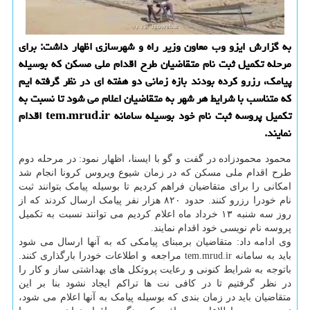
به گزارش ایزو وب معاون وزیر راه و شهرسازی اظهار داشت: برای
مرحله تكمیل ثبت نام متقاضیان طرح اقدام ملی مسكن كه بوسیله
پیامك، رزرو كرده بودند بازه زمانی دو هفته ای در نظر گرفته ایم
كه متناسب با شرایط هر شهر به متقاضیان اعلام می شود تا نسبت به
تكمیل پروسه ثبت نام خود بوسیله سامانه tem.mrud.ir اقدام
نمایند.
محمود محمودزاده در گفت و گو با ایسنا، اظهار نمود: در مرحله دوم
طرح اقدام ملی مسکن که در زمان شیوع ویروس کرونا انجام شد
امکانی را برای متقاضیان فراهم کردیم تا بوسیله پیامک بتوانند ثبت
نام خودرا رزرو کنند. حدود ۸۲۰ هزار نفر پیامک ارسال کردند که از
روز سه شنبه ۱۳ خرداد ماه اعلام کردیم می توانند نسبت به تکمیل
پروسه نام نویسی خود اقدام نمایند.
وی ادامه داد: متقاضیان برمبنای پیامکی که به آنها ارسال می شود
باید به سامانه tem.mrud.ir مراجعه و اطلاعات خودرا بارگذاری کنند.
باتوجه به شرایط کنونی و رعایت پروتکل های بهداشتی ساز و کار را
در نظر گرفتیم تا در کافی نت ها تراکم ایجاد نشود بنا بر این
متقاضیان باید در زمان بندی که بوسیله پیامک به آنها اعلام می شود،