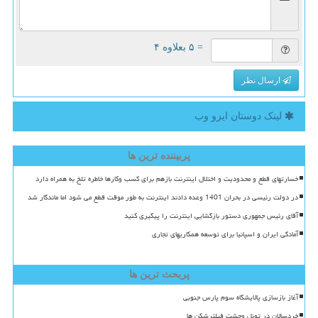
= ۵ بعلاوه ۴
ارسال نظر
لینک دوستان ایزو وب
پربیننده ترین ها
خسارتهای قطع و محدودیت و اختلال اینترنت بازهم برای کسب وکارها خاطره تلخ به همراه دارد
در دولت رئیسی در بحران 1401 وعده دادند اینترنت به طور موقت قطع می شود اما ماندگار شد
آقای رئیس جمهوری دستور بازگشایی اینترنت را پیگیری کنید
آمادگی ایران و اسپانیا برای توسعه همکاریهای تجاری
پربحث ترین ها
آغاز بازسازی پالایشگاه سوم پارس جنوبی
خردسالان در تونل وحشت فیلترشکن ها