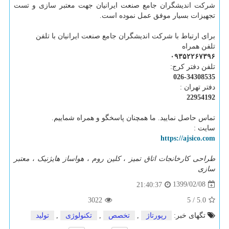
شرکت اندیشگران جامع صنعت ایرانیان جهت معتبر سازی و تست
تجهیزات بسیار موفق عمل نموده است.
برای ارتباط با شرکت اندیشگران جامع صنعت ایرانیان با تلفن
تلفن همراه
۰۹۳۵۲۲۶۷۳۹۶
تلفن دفتر کرج:
026-34308535
دفتر تهران :
22954192
تماس حاصل نمایید. ما همچنان پاسخگو و همراه شماییم.
سایت :
https://ajsico.com
طراحی کارخانجات اتاق تمیز
،
کلین روم
،
هواساز هایژنیک
،
معتبر
سازی
1399/02/08
21:40:37
3022
5
/
5.0
تگهای خبر:
رپورتاژ
,
تخصص
,
تكنولوژی
,
تولید