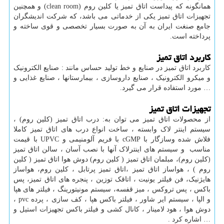
همانگونه که پیداست اتاق تمیز یا کلین روم (clean room) و همچنین
تجهیزات اتاق تمیز یکی از خدماتی می باشد، که شرکت اندیشگران
جامع صنغت ایران به آن به صورت بسیار تخصصی و قوی ساخته و
پرداخته است.
کاربرد اتاق تمیز
کاربرد اتاق تمیز در صنایع و خط تولید حساس مانند : صنایع الکترونیک
و میکرو الکترونیک ، صنایع داروسازی ، بیمارستانها ، صنایع غذایی و
… مورد استفاده قرار می گیرد.
تجهیزات اتاق تمیز
از محصولات اتاق تمیز می توان به: درب اتاق تمیز (کلین روم) ،
سیستم اینتر لاک وابسته ، ساخت انواع درب های اتاق تمیز کاملا
فلاش شده وسازگار با cGMP با فریم آلومنیمی و UPVC با قیمت
مناسب و سیستم های اینترلاک آنها با نصب آسان ، سالن اتاق تمیز
(کلین روم)، مبلمان اتاق تمیز ( کلین روم) دوش هوا اتاق تمیز ( کلین
روم ) ، هواساز اتاق تمیز ،اتاق تمیز پرتابل ، کلین‌ روم، هواساز
هایژنیک، فن فیلتر یونیت ، اتاقک توزین ، پنجره های اتاق تمیز، پس
باکس ، پس تروکس ، میز قفسه، سیستم مونیتورینگ ، فیلتر های هپا
و الپا ، سیستم ایر شاور ، فیلتر باکس هپا ، کف سازی ، پرده pvc ،
دوش هوا ، هود لامینار ، کانال کشی و فیلتر باکس تجهیزات استیل و
… اشاره کرد .