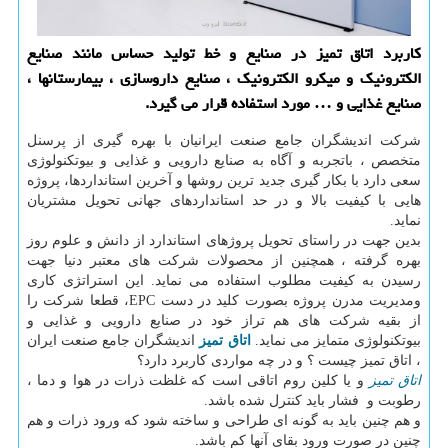
كاربرد اتاق تمیز در صنایع و خط تولید حساس مانند صنایع
الكترونیك و میكرو الكترونیك ، صنایع داروسازی ، بیمارستانها ،
صنایع غذایی و … مورد استفاده قرار می گیرد.
شرکت اندیشگران جامع صنعت ایرانیان با بهره گیری از پرسنل
متخصص ، باتجربه و آگاه به صنایع دارویی و غذایی و بیوتکنولوژی
سعی دارد با بکار گیری جدید ترین روشها و آخرین استانداردها، پروژه
هایی با کیفیت بالا و در حد استانداردهای جهانی تحویل مشتریان
نماید.
بدین جهت در راستای تحویل پروژهای استاندارد از دانش و علوم روز
بهره گرفته ، همچنین از محصولات شرکت های معتبر دنیا جهت
رسیدن به کیفیت مطلوب استفاده می نماید. این استراتژی کاری
ومدیریت مدرن پروژه بصورت کلید در دست EPC، قطعا شرکت را
از بقیه شرکت های هم تراز خود در صنایع دارویی و غذایی و
بیوتکنولوژی متمایز می نماید.
اتاق تمیز
اندیشگران جامع صنعت ایران
، اتاق تمیز چیست ؟ و در چه مواردی کاربرد دارد؟
اتاق تمیز
و یا کلین روم اتاقی است که غلظت ذرات در هوا و دما ،
رطوبت و فشار باید کنترل شده باشد.
و هم چنین باید به گونه ای طراحی و ساخته شود که ورود ذرات و هم
چنین در صورت ورود بقای آنها کم باشد.