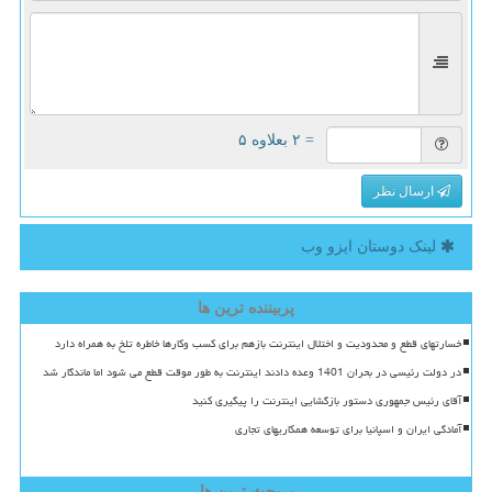
= ۲ بعلاوه ۵
ارسال نظر
لینک دوستان ایزو وب
پربیننده ترین ها
خسارتهای قطع و محدودیت و اختلال اینترنت بازهم برای کسب وکارها خاطره تلخ به همراه دارد
در دولت رئیسی در بحران 1401 وعده دادند اینترنت به طور موقت قطع می شود اما ماندگار شد
آقای رئیس جمهوری دستور بازگشایی اینترنت را پیگیری کنید
آمادگی ایران و اسپانیا برای توسعه همکاریهای تجاری
پربحث ترین ها