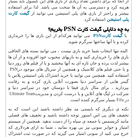
از آنجا که برای داشتن تعداد زیادی از بازی های این کنسول باید بسیار
هزینه کرد و دسترسی به آن ها سخت می باشد. لذا برای استفاده
بیشتر و راحتر از بازی های پلی استیشن می توانید از
گیفت کارت
پلی استیشن
استفاده کرد.
به چه دلایلی گیفت کارت
PSN
بخریم؟
با
گیفت کارت
PSN
می توانید هرکدام از این بازی ها را خریداری
کرده و با آنها ساعتها سرگرم شوید.
البته تنها انتخاب شما خرید بازی نیست ، می توانید بسته های الحاقی
بازی های را خریداری کنید و به بازیهای محبوب خود افزوده و از آن ها
بیشتر لذت برده و جان تازه ای به آنها ببخشید و یا از فیلم های روز دنیا
و یا حتی فیلم های کلاسیک و همچنین از سریال های موجود در
PSN
استفاده کنید. همچنین می توانید با خرید اشتراک پلی استیشن پلاس با
گیمر هایی از سراسر دنیا بصورت آنلاین بازی کرده و به رقابت
بپردازید ، برای مثال بازی فیفا با دوستان خود در سراسر دنیا و
شرکت در لیگ های آنلاین و یا درست کردن و مدیریت
Ultimate Team
در
Fifa
بسیار سرگرم کننده است.
نکته ی دیگری که بایستی مد نظر داشته باشید این است که به
تخفیف های پی اس استور توجه داشته باشید و تخفیف های فصلی
مانند کریسمس یا جمعه ی سیاه را از دست ندهید. همچنین از سیستم
امتیاز و جوایز سونی نیز بی بهره نمانید ، شما به ازای هردلاری که
خرج می کنید از سونی امتیاز می گیرید که در صورت ثبت اشتراک