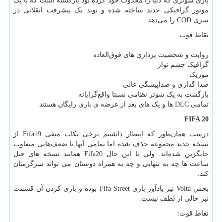
بازی شوتری که دنیا را مجذوب خود کرده بود بازگشته است که با یک
موتور گرافیکی جدید ساخته شده‌ و نوید یک پیشرفت انقلابی در
سری
COD
را می‌دهد.
نقاط قوت:
روایت و شخصیت‌ پردازی های فوق‌العاده
گرافیک چشم نواز
موزیک
صدا گذاری و صداپیشگی عالی
بازگشت به یک شوتر نظامی نسبتا واقع‌گرایانه
تمامی
DLC
ها و پک های بعد از عرضه ی بازی رایگان هستند
FIFA 20
درست همان‌طور که انتظار داشتیم برخی نکات منفی
Fifa19
از
نسخه جدید مجموعه حذف شده اما تمامی آنها با ضعف‌هایی متفاوت
جایگزین شده‌اند. ولی با این حال
Fifa20
همانند نسخه های قبل
ساعت ها چه به تنهایی و چه به همراه دوستان می تواند سرگرمتان
کند.
بخش
Volta
نیز یادآور بازی
Fifa Street
بوده و بازی کردن آن قسمت
نیز خالی از لطف نیست.
نقاط قوت: