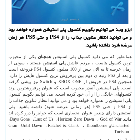
ایزو وب: می توانیم بگوییم كنسول پلی استیشن همواره خواهد بود
و می توانید انتظار عناوین جذاب را از PS4 و حتی PS5 هر زمان
عرضه شود داشته باشید.
همانطور که می دانید کنسول پلی استیشن
همچنان
یکی از محبوب
ترین کنسول هاست ، مردم عاشق
پلی استیشن
هستند ، سونی از
زمان عرضه تا به الان بیش از 100 میلیون کنسول
PS4
فروخته است
و بعد از
PS2
رتبه ی دوم بین پرفروش ترین کنسول هایش را دارد.
همچنین
PS4
در فروش از
XBOX ONE
و
Switch
نیز پیشی گرفته
است. پلی استیشن آنقدر محبوب است که عنوان پرفروشترین برند
کنسولهای خانگی را از آن خود کرده است. می توانیم بگوییم کنسول
پلی استیشن را همواره خواهد بود و می توانید انتظار عناوین جذاب را
از
PS4
و حتی
PS5
(هر زمانی عرضه شود) داشته باشید. پلی
استیشن دارای چندین عنوان انحصاری است که جوایز را درو کرده اند
مانند
God of War
،
Horizon Zero Dawn
،
Last of Us
،
Days Gone
،
Uncharted
و
Bloodborne
،
Ratchet & Clank
،
Until Dawn
،
Gran
Turismo.