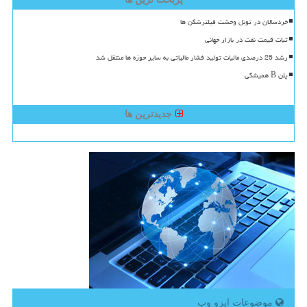
خردسالان در تونل وحشت فیلترشکن ها
ثبات قیمت نفت در بازار جهانی
رشد 25 درصدی مالیات تولید فشار مالیاتی به سایر حوزه ها منتقل شد
پلن B همیشگی
جدیدترین ها
موضوعات ایزو وب