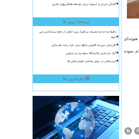
آمادگی ایران و اسپانیا برای توسعه همکاریهای تجاری
پربحث ترین ها
دقیقا به اندازه مصرف ترافیک بین الملل از حجم بسته کسر می
شود
از شروع گستردگی ویروس كرونا ۳.۴ درصد و هیوندای
افزایش سپرده قانونی بانکها ترمز تازه رشد نقدینگی
 تعطیل و متوقف و اعلام نموده
آغاز بازسازی پالایشگاه سوم پارس جنوبی
خردسالان در تونل وحشت فیلترشکن ها
جدیدترین ها