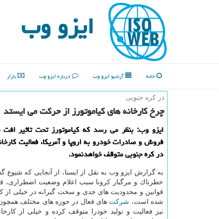
ایزو وب
خانه
آرشیو ایزو وب
درباره ایزو وب
بازار
در كره جنوبی
چرخ كارخانه های كیاموتورز از حركت می ایستد
ایزو وب: بنظر می رسد كه كیاموتورز تحت تاثیر افت ش
فروش و صادرات خودرو به اروپا و آمریكا، فعالیت كارخان
در كره جنوبی متوقف خواهدنمود.
به گزارش ایزو وب به نقل از ایسنا، از آنجایی كه شیوع 
خطرناك و مرگبار كرونا سبب اعلام وضعیت اضطراری، قر
قوانین و محدودیت های جدی و سخت گیرانه در خیلی از ك
شده است،
شركت
های فعال در حوزه های مختلف همچون
نیز فعالیت و تولید خودرا متوقف كرده و خیلی از كارخانه