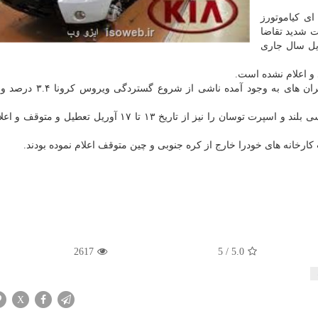
ی كیاموتورز
ت شدید تقاضا
مریكا از تاریخ ۲۳ تا ۲۹ آوریل سال جاری
ذ و اعلام نشده است.
كیا موتورز تحت تاثیر بحران های به وجود آمده ناشی 
همچنین شركت هیوندای موتورز خط تولید خودرو های شاسی بلند و اسپرت توسان را نیز از تاریخ ۱۳ تا ۱۷ آوریل
رخانه های خودرا خارج از كره جنوبی و چین متوقف اعلام نموده بودند.
2617
5
/
5.0
X