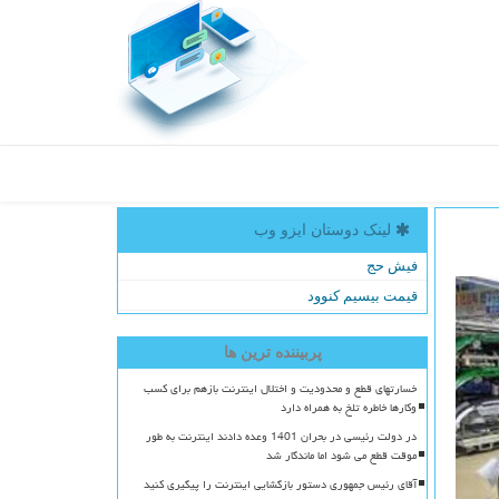
لینک دوستان ایزو وب
فیش حج
قیمت بیسیم کنوود
پربیننده ترین ها
خسارتهای قطع و محدودیت و اختلال اینترنت بازهم برای کسب
وکارها خاطره تلخ به همراه دارد
در دولت رئیسی در بحران 1401 وعده دادند اینترنت به طور
موقت قطع می شود اما ماندگار شد
آقای رئیس جمهوری دستور بازگشایی اینترنت را پیگیری کنید