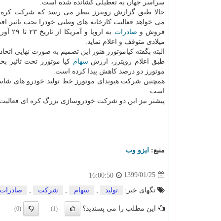
سراسر جهان به تعطیلی كشانده شده است.
حالا طبق گزارش رویترز بنظر می رسد كه شركت كره ا
می خواهد فعالیت كارخانه های وطنی خودرا تحت تاثیر اف
فروش و
صادرات
به اروپا و آ
میلادی متوقف و اعلام نماید.
البته بگفته كیاموتورز هنوز این تصمیم به صورت نهایی اتخا
طبق اعلام رویترز، ارزش
سهام
موتورز دو درصد كاهش پیدا كرده است.
است.
پیشتر نیز این دو شركت خودروسازی بزرگ كره ای فعالیت كا
منبع:
ایزو وب
1399/01/25
16:00:50
تگهای خبر:
تولید
,
سهام
,
شركت
,
صادرات
این مطلب را می پسندید؟
(0)
(1)