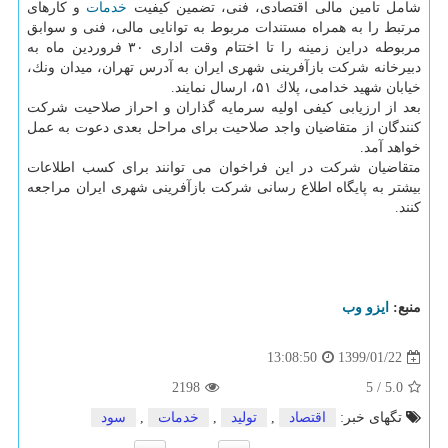
شامل تامین مالی اقتصادی، فنی، تضمین كیفیت
خدمات
و كارهای
مرتبط را به همراه مستندات مربوط به توانایی مالی، فنی و سوابق
مربوطه دراین زمینه را تا اختتام وقت اداری ۳۰ فروردین ماه به
دبیرخانه شركت بازآفرینی شهری ایران به آدرس تهران، میدان ونك،
خیابان شهید خدامی، پلاك ۵۱، ارسال نمایند.
بعد از ارزیابی كیفی اولیه سرمایه گذاران و احراز صلاحیت شركت
كنندگان از متقاضیان واجد صلاحیت برای مراحل بعدی دعوت به عمل
خواهد آمد.
متقاضیان شركت در این فراخوان می توانند برای كسب اطلاعات
بیشتر به پایگاه اطلاع رسانی شركت بازآفرینی شهری ایران مراجعه
كنند.
منبع:
ایزو وب
1399/01/22
13:08:50
2198
5
/
5.0
تگهای خبر:
اقتصاد
,
تولید
,
خدمات
,
سود