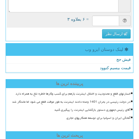
= ۶ بعلاوه ۳
ارسال نظر
لینک دوستان ایزو وب
فیش حج
قیمت بیسیم کنوود
پربیننده ترین ها
خسارتهای قطع و محدودیت و اختلال اینترنت بازهم برای کسب وکارها خاطره تلخ به همراه دارد
در دولت رئیسی در بحران 1401 وعده دادند اینترنت به طور موقت قطع می شود اما ماندگار شد
آقای رئیس جمهوری دستور بازگشایی اینترنت را پیگیری کنید
آمادگی ایران و اسپانیا برای توسعه همکاریهای تجاری
پربحث ترین ها