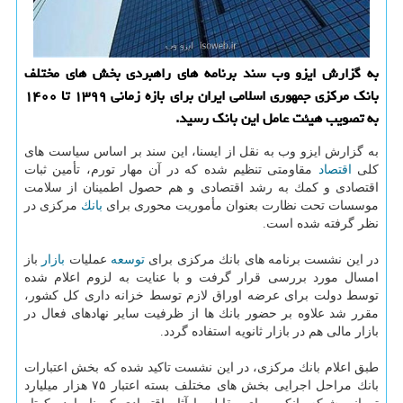
به گزارش ایزو وب سند برنامه های راهبردی بخش های مختلف
بانك مركزی جمهوری اسلامی ایران برای بازه زمانی ۱۳۹۹ تا ۱۴۰۰
به تصویب هیئت عامل این بانك رسید.
به گزارش ایزو وب به نقل از ایسنا، این سند بر اساس سیاست های
كلی
اقتصاد
مقاومتی تنظیم شده كه در آن مهار تورم، تأمین ثبات
اقتصادی و كمك به رشد اقتصادی و هم حصول اطمینان از سلامت
موسسات تحت نظارت بعنوان مأموریت محوری برای
بانك
مركزی در
نظر گرفته شده است.
در این نشست برنامه های بانك مركزی برای
توسعه
عملیات
بازار
باز
امسال مورد بررسی قرار گرفت و با عنایت به لزوم اعلام شده
توسط دولت برای عرضه اوراق لازم توسط خزانه داری كل كشور،
مقرر شد علاوه بر حضور بانك ها از ظرفیت سایر نهادهای فعال در
بازار مالی هم در بازار ثانویه استفاده گردد.
طبق اعلام بانك مركزی، در این نشست تاكید شده كه بخش اعتبارات
بانك مراحل اجرایی بخش های مختلف بسته اعتبار ۷۵ هزار میلیارد