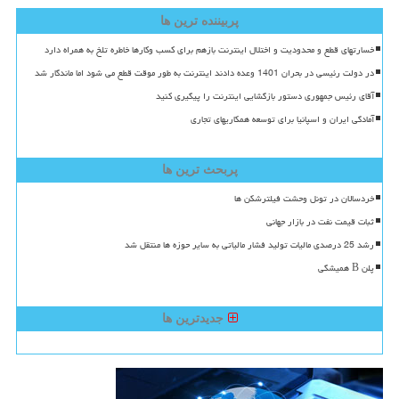
پربیننده ترین ها
خسارتهای قطع و محدودیت و اختلال اینترنت بازهم برای کسب وکارها خاطره تلخ به همراه دارد
در دولت رئیسی در بحران 1401 وعده دادند اینترنت به طور موقت قطع می شود اما ماندگار شد
آقای رئیس جمهوری دستور بازگشایی اینترنت را پیگیری کنید
آمادگی ایران و اسپانیا برای توسعه همکاریهای تجاری
پربحث ترین ها
خردسالان در تونل وحشت فیلترشکن ها
ثبات قیمت نفت در بازار جهانی
رشد 25 درصدی مالیات تولید فشار مالیاتی به سایر حوزه ها منتقل شد
پلن B همیشگی
جدیدترین ها