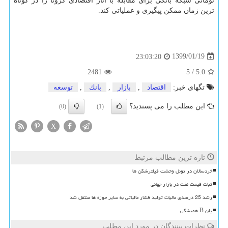
تومانی شبكه بانكی برای مقابله با آثار اقتصادی كرونا را در كوتاه
ترین زمان ممكن پیگیری و عملیاتی كند.
1399/01/19
23:03:20
2481
5
/
5.0
تگهای خبر:
اقتصاد
,
بازار
,
بانك
,
توسعه
این مطلب را می پسندید؟
(0)
(1)
X
تازه ترین مطالب مرتبط
خردسالان در تونل وحشت فیلترشکن ها
ثبات قیمت نفت در بازار جهانی
رشد 25 درصدی مالیات تولید فشار مالیاتی به سایر حوزه ها منتقل شد
پلن B همیشگی
نظرات بینندگان در مورد این مطلب