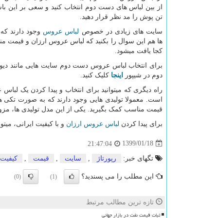
از بین لباس های دست دوم انتخاب کنید و سعی بر این با
تن پوش را مد نظر قرار دهید.
سایت های زیادی در خصوص
لباس عروس
وجود دارند که م
ها هم این سوال را بکنید که لباس عروس ارزان و قیمت م
کجا یافت میشود.
برای انتخاب لباس عروس دست دوم سایت هایی مانند دیوا
دوم در شیپور
اینجا
کلیک کنید.
راه دیگری که میتوانید برای انتخاب و پیدا کردن یک لبا
است. معمولا تولیدی هایی وجود دارند که به صورت تکی هم
قیمت مناسب کمک بگیرید. یکی از این مدل تولیدی ها، مز
برای پیدا کردن
لباس عروس ارزان
و با کیفیت ایرانی، میت
1399/01/18
21:47:04
تگهای خبر:
رپورتاژ
,
سایت
,
قیمت
,
كیفیت
این مطلب را می پسندید؟
(0)
(1)
تازه ترین مطالب مرتبط
ثبات قیمت نفت در بازار جهانی