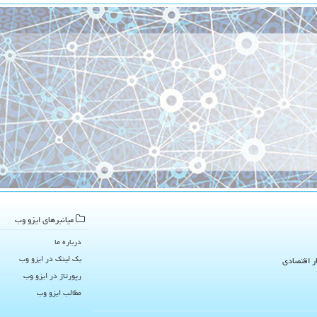
میانبرهای ایزو وب
درباره ما
بک لینک در ایزو وب
ار اقتصادی
رپورتاژ در ایزو وب
مطالب ایزو وب