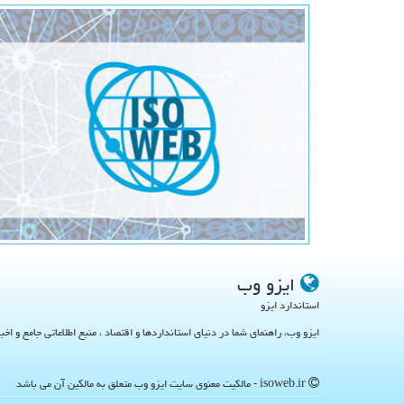
ایزو وب
استاندارد ایزو
ایزو وب، راهنمای شما در دنیای استانداردها و اقتصاد ، منبع اطلاعاتی جامع و اخب
isoweb.ir - مالکیت معنوی سایت ایزو وب متعلق به مالکین آن می باشد