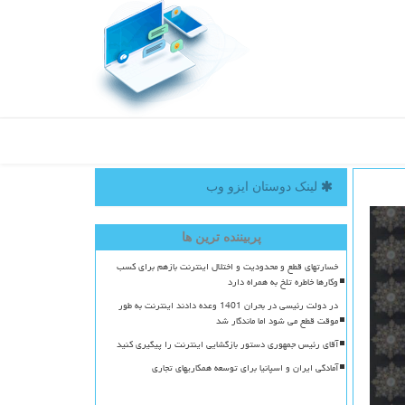
لینک دوستان ایزو وب
پربیننده ترین ها
خسارتهای قطع و محدودیت و اختلال اینترنت بازهم برای کسب
وکارها خاطره تلخ به همراه دارد
در دولت رئیسی در بحران 1401 وعده دادند اینترنت به طور
موقت قطع می شود اما ماندگار شد
آقای رئیس جمهوری دستور بازگشایی اینترنت را پیگیری کنید
آمادگی ایران و اسپانیا برای توسعه همکاریهای تجاری