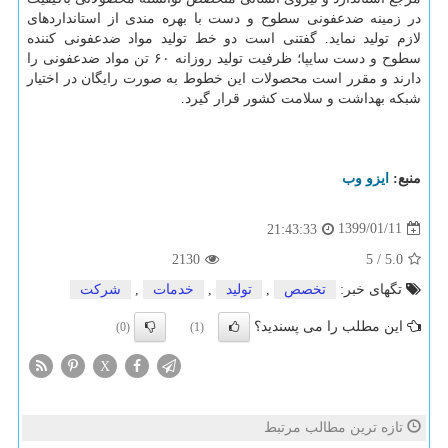
در زمینه ضدعفونی سطوح و دست با بهره مندی از استانداردهای
لازم تولید نماید. گفتنی است دو خط تولید مواد ضدعفونی كننده
سطوح و دست سایپا؛ ظرفیت تولید روزانه ۶۰ تن مواد ضدعفونی را
دارند و مقرر است محصولات این خطوط به صورت رایگان در اختیار
شبكه بهداشت و سلامت كشور قرار گیرد.
منبع:
ایزو وب
1399/01/11
21:43:33
2130
5
/
5.0
تگهای خبر:
تخصص
,
تولید
,
خدمات
,
شركت
این مطلب را می پسندید؟
(0)
(1)
X
تازه ترین مطالب مرتبط