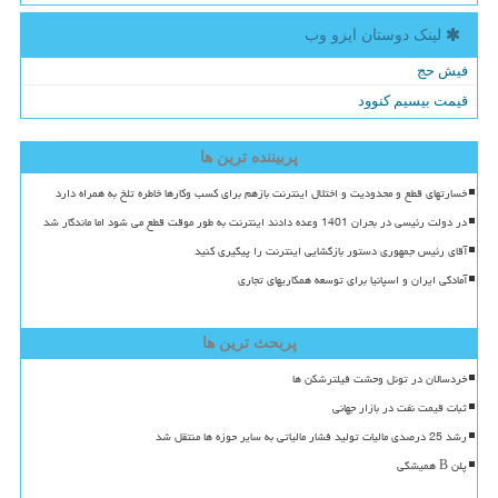
لینک دوستان ایزو وب
فیش حج
قیمت بیسیم کنوود
پربیننده ترین ها
خسارتهای قطع و محدودیت و اختلال اینترنت بازهم برای کسب وکارها خاطره تلخ به همراه دارد
در دولت رئیسی در بحران 1401 وعده دادند اینترنت به طور موقت قطع می شود اما ماندگار شد
آقای رئیس جمهوری دستور بازگشایی اینترنت را پیگیری کنید
آمادگی ایران و اسپانیا برای توسعه همکاریهای تجاری
پربحث ترین ها
خردسالان در تونل وحشت فیلترشکن ها
ثبات قیمت نفت در بازار جهانی
رشد 25 درصدی مالیات تولید فشار مالیاتی به سایر حوزه ها منتقل شد
پلن B همیشگی