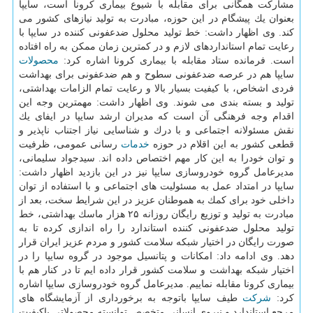
مشاركت همگانی برای مقابله با شیوع بیماری كرونا است، سایپا
بعنوان یك پیشگام در این حوزه، مبادرت به تولید نیازهای كشور می
كند. وی اظهار داشت: خط تولید محلول ضدعفونی كننده در سایپا با
رعایت تمام استانداردهای لازم و در كمترین زمان ممكن به راه افتاده
است. فرمانده ستاد مقابله با بیماری كرونا اشاره كرد:
محصولات
سایپا هم در عرصه ضدعفونی سطوح و هم ضدعفونی برای بهداشت
فردی اشخاص، با كیفیت بسیار بالا و رعایت تمام الزامات بهداشتی،
تولید و بسته بندی می شوند. وی اظهار داشت: مهمترین وجه این
اقدام وجه فرهنگی آن است كه مدیران ارشد سایپا در ایفای یك
نقش مسئولانه اجتماعی و با درك و شناسایی نیاز اجتناب ناپذیر و
قطعی كشور به این اقلام در حوزه
خدمات
رسانی عمومی، ظرفیت
و توان خودرا به این كار مهم اختصاص داده اند. سیدجواد سلیمانی،
مدیرعامل گروه خودروسازی سایپا نیز در این بازدید اظهار داشت:
سایپا در امتداد عمل به مسئولیت های اجتماعی و با استفاده از توان
داخلی خود برای كمك به هموطنان عزیز در این شرایط سخت، بعد از
مبادرت به تولید و توزیع رایگان روزانه ۲۵ هزار ماسك بهداشتی، خط
تولید محلول ضدعفونی كننده استاندارد را راه اندازی كرده تا به
صورت رایگان در اختیار شبكه سلامت كشور و مردم عزیز ایران قرار
دهد. وی ادامه داد: امكانات و پتانسیل موجود در گروه سایپا را در
اختیار شبكه بهداشت و سلامت كشور قرار داده ایم تا در كنار هم با
بیماری كرونا مقابله نماییم. مدیرعامل گروه خودروسازی سایپا اشاره
كرد:
شركت
طیف سایپا باتوجه به برخورداری از آزمایشگاه های
مرجع استاندارد و نیروی انسانی متخصص توانسته محصولاتی باكیفیت