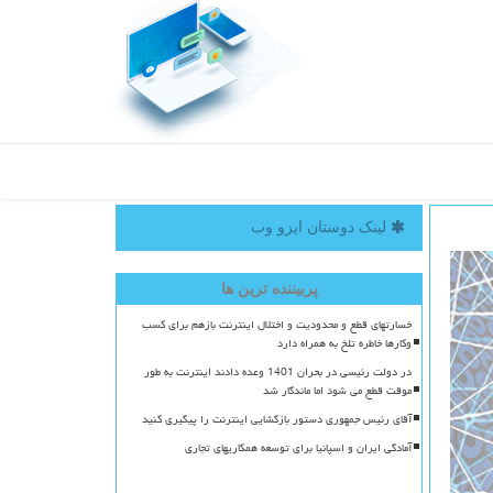
لینک دوستان ایزو وب
پربیننده ترین ها
خسارتهای قطع و محدودیت و اختلال اینترنت بازهم برای کسب
وکارها خاطره تلخ به همراه دارد
در دولت رئیسی در بحران 1401 وعده دادند اینترنت به طور
موقت قطع می شود اما ماندگار شد
آقای رئیس جمهوری دستور بازگشایی اینترنت را پیگیری کنید
آمادگی ایران و اسپانیا برای توسعه همکاریهای تجاری