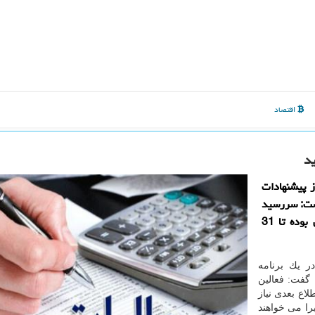
اقتصاد
ون سازمان امور مالیاتی 3 بند از پیشنهادات
اشت: سررسید
پرداخت مالیات بر ارزش افزوده كه برای 15 فروردین بوده تا 31
ر یك برنامه
گفت: فعالین
اع بعدی نیاز
را می خواهند