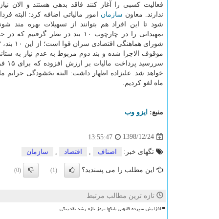
فعالیت كسبی را آغاز كنند فاقد بدهی هستند و الان نیاز
ندارند. معاون
سازمان
امور مالیاتی اضافه كرد: البته فرد
شود تا این افراد هم بتوانند از تسهیلات بهره مند شون
تمهیداتی را در چارچوب ۱۰ بند در نظر گرفتیم
ماه لغو كردیم.
منبع:
ایزو وب
1398/12/24
13:55:47
تگهای خبر:
اصناف
,
اقتصاد
,
سازمان
این مطلب را می پسندید؟
(0)
(1)
تازه ترین مطالب مرتبط
افزایش سپرده قانونی بانکها ترمز تازه رشد نقدینگی