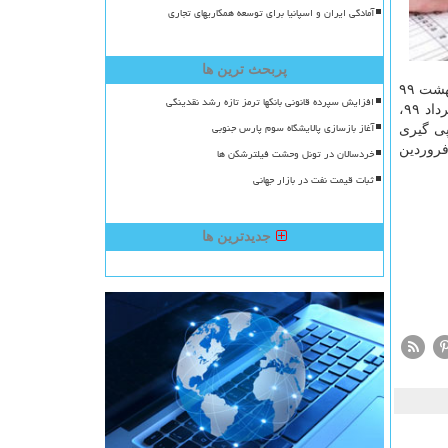
آمادگی ایران و اسپانیا برای توسعه همکاریهای تجاری
پربحث ترین ها
شورای هماهنگی اقتصادی سران قوا است؛ از این ۱۰ بند، ۳ بند تصویب شده كه یك بند مربوط به توقف عملیات اجرائیست كه تا ۳۱ اردیبهشت ۹۹
افزایش سپرده قانونی بانکها ترمز تازه رشد نقدینگی
موقوف الاجرا شده و بند دوم مربوط به عدم نیاز به ستاندن استعلام از سازمان امور مالیاتی برای تمدید یا تجدید پروانه كسب تا ۳۱ خرداد ۹۹،
آغاز بازسازی پالایشگاه سوم پارس جنوبی
ر روز یكشنبه پی گیری
اده اظهار داشت: البته بخشودگی جرایم مالیاتی نیز تا اختتام خرداد ماه تمدید گردید و جلسات حل اختلاف مالیاتی تا ۳۱ فروردین
خردسالان در تونل وحشت فیلترشکن ها
ثبات قیمت نفت در بازار جهانی
جدیدترین ها