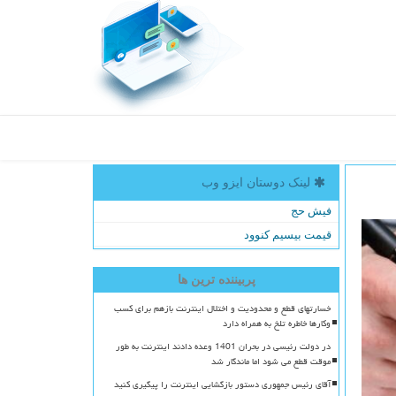
لینک دوستان ایزو وب
فیش حج
قیمت بیسیم کنوود
پربیننده ترین ها
خسارتهای قطع و محدودیت و اختلال اینترنت بازهم برای کسب
وکارها خاطره تلخ به همراه دارد
در دولت رئیسی در بحران 1401 وعده دادند اینترنت به طور
موقت قطع می شود اما ماندگار شد
آقای رئیس جمهوری دستور بازگشایی اینترنت را پیگیری کنید