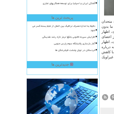
آمادگی ایران و اسپانیا برای توسعه همکاریهای تجاری
پربحث ترین ها
 یك میلیون و ۵۰۰ هزار بشكه برای سه ماهه دوم سال ۲۰۲۰ فردا به متحدان
دقیقا به اندازه مصرف ترافیک بین الملل از حجم بسته کسر می
 ما بدون
شود
، اظهار
افزایش سپرده قانونی بانکها ترمز تازه رشد نقدینگی
ز اعضای
ست، اظهار
آغاز بازسازی پالایشگاه سوم پارس جنوبی
 درباره
خردسالان در تونل وحشت فیلترشکن ها
 با كاهش
غیراوپك
جدیدترین ها