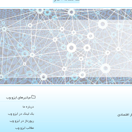
میانبرهای ایزو وب
درباره ما
بک لینک در ایزو وب
ار اقتصادی
رپورتاژ در ایزو وب
مطالب ایزو وب