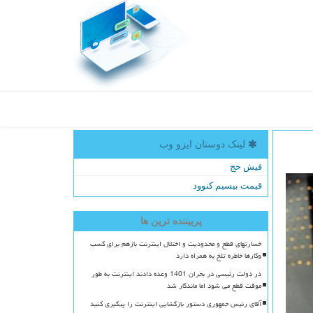
لینک دوستان ایزو وب
فیش حج
قیمت بیسیم کنوود
پربیننده ترین ها
خسارتهای قطع و محدودیت و اختلال اینترنت بازهم برای کسب
وکارها خاطره تلخ به همراه دارد
در دولت رئیسی در بحران 1401 وعده دادند اینترنت به طور
موقت قطع می شود اما ماندگار شد
آقای رئیس جمهوری دستور بازگشایی اینترنت را پیگیری کنید