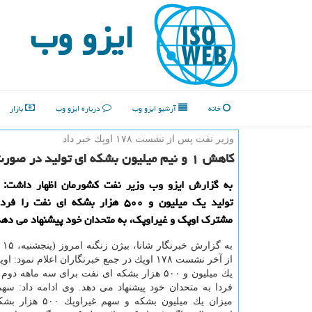
ایزو وب
خانه
آرشیو ایزو وب
درباره ایزو وب
بازار
وزیر نفت پس از نشست ۱۷۸ اوپك خبر داد
كاهش ۱ و نیم میلیون بشكه ای تولید در صورت موافقت غیراوپكی ها
به گزارش ایزو وب وزیر نفت كشورمان اظهار داشت:
تولید یك میلیون و ۵۰۰ هزار بشكه ای نفت
مشترك اوپك و غیراوپك، به متحدان خود پیشنهاد می دهد
به گ
از آخر نشست ۱۷۸ اوپك در جمع خبرنگاران اعلام نمود
فردا به متحدان خود پیشنهاد می دهد. وی ادامه داد: سهم
میزان یك میلیون بشكه و سه