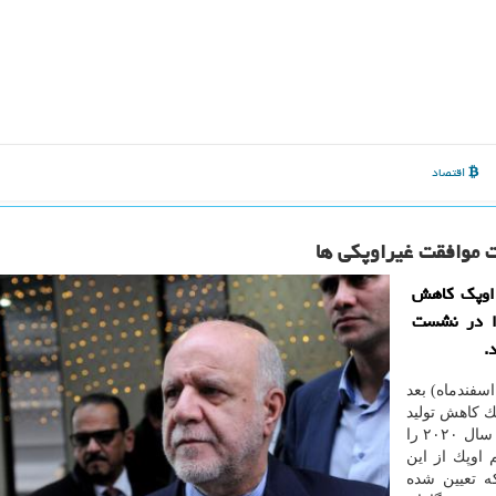
اقتصاد
 اوپك كاهش
 را فردا در نشست
.
زارش خبرنگار شانا، بیژن زنگنه امروز (پنجشنبه، ۱۵ اسفندماه) بعد
: اوپك كاهش تولید
یك میلیون و ۵۰۰ هزار بشكه ای نفت برای سه ماهه دوم سال ۲۰۲۰ را
 اوپك از این
م غیراوپك ۵۰۰ هزار بشكه تعیین شده