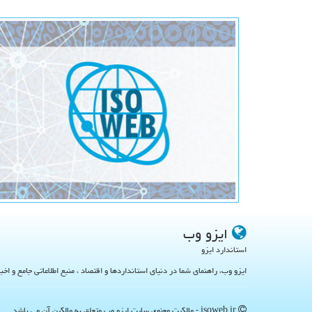
ایزو وب
استاندارد ایزو
ایزو وب، راهنمای شما در دنیای استانداردها و اقتصاد ، منبع اطلاعاتی جامع و اخب
isoweb.ir - مالکیت معنوی سایت ایزو وب متعلق به مالکین آن می باشد