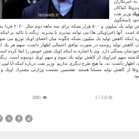
به خبرنگاران
زوئلا كماكان
وپك
وزیر نفت
خود پاسخگوی
خبرنگاران شد. وی بار دیگر با اشاره به اینكه پیشنهاد كاهش تولید
ت. آنها (غیراوپكی ها) می توانند بپذیرند یا نپذیرند. زنگنه با تاكید بر اینكه
اره اینكه كاهش تولید یك میلیون بشكه چگونه میان اعضای اوپك توزیع می شود
یزان كاهش تولید روسیه در صورت توافق احتمالی اظهار داشت: سهم هر یك ا
 به توافق میان خودشان بستگی دارد. وی با اشاره به اینكه اوپك نقش خویش را ایفا كرده ا
 گذشته سهم غیراوپك از كاهش تولید یك سوم و سهم اوپك دوسوم است. زنگنه
، اظهار داشت: نه، ما هیچ طرح دیگری نداریم. وزیر نفت درباره اینكه آیا لیبی
نزوئلا از كاهش تولید مستثنا هستند. هشتمین نشست وزارتی مشترك اوپك و 
2081
5
/
5.0
X