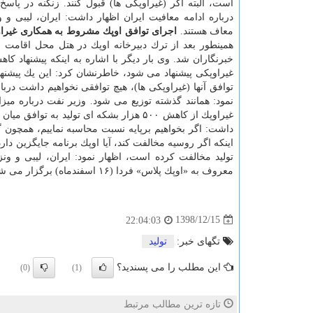
است، البته اگر (غیراوپكی ها) قبول كنند. زنگنه در پاسخ 
درباره ادامه معافیت ایران اظهار داشت: ایران، لیبی و ون
معاف هستند.
اجرای توافق اوپك مشروط به همكاری غیرا
همینطور بعد از ترك دبیرخانه اوپك در هتل محل اقامت 
غیراوپكی پیشنهاد می شود، خاطرنشان كرد: این یك پیشنهاد اس
توافق آنها (غیراوپكی ها)، هیچ توافقی نخواهیم داشت درب
نمود: همانند گذشته توزیع می شود. وزیر نفت درباره م
غیراوپك از كاهش ۵۰۰ هزار بشكه ای تولید
داشت: اگر بخواهیم برپایه نسبت محاسبه نماییم، همچون
اینكه اگر روسیه مخالفت كند، آیا اوپك برنامه جایگزین دارد
تولید مخالفت كرده است، اظهار نمود: ایران، لیبی و و
معروف به «اوپك پلاس» فردا (۱۶ اسفندماه) برگزار می شود.
1398/12/15
22:04:03
تگهای خبر:
تولید
این مطلب را می پسندید؟
(0)
(1)
تازه ترین مطالب مرتبط