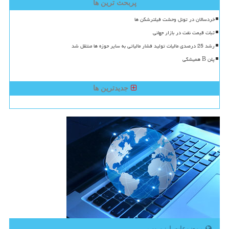
پربحث ترین ها
خردسالان در تونل وحشت فیلترشکن ها
ثبات قیمت نفت در بازار جهانی
رشد 25 درصدی مالیات تولید فشار مالیاتی به سایر حوزه ها منتقل شد
پلن B همیشگی
جدیدترین ها
موضوعات ایزو وب