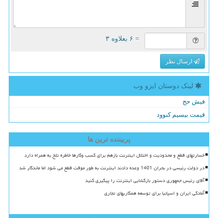
= ۶ بعلاوه ۳
ارسال نظر
لینک دوستان ایزو وب
فیش حج
قیمت بیسیم کنوود
پربیننده ترین ها
خسارتهای قطع و محدودیت و اختلال اینترنت بازهم برای کسب وکارها خاطره تلخ به همراه دارد
در دولت رئیسی در بحران 1401 وعده دادند اینترنت به طور موقت قطع می شود اما ماندگار شد
آقای رئیس جمهوری دستور بازگشایی اینترنت را پیگیری کنید
آمادگی ایران و اسپانیا برای توسعه همکاریهای تجاری