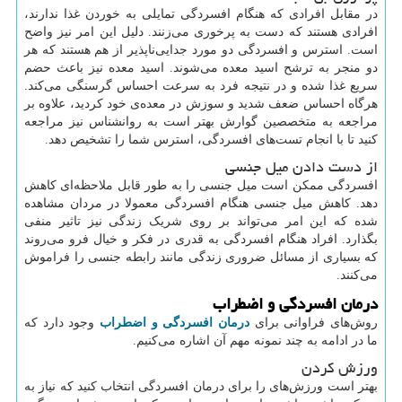
در مقابل افرادی که هنگام افسردگی تمایلی به خوردن غذا ندارند،
افرادی هستند که دست به پرخوری می‌زنند. دلیل این امر نیز واضح
است. استرس و افسردگی دو مورد جدایی‌ناپذیر از هم هستند که هر
دو منجر به ترشح اسید معده می‌شوند. اسید معده نیز باعث حضم
سریع غذا شده و در نتیجه فرد به سرعت احساس گرسنگی می‌کند.
هرگاه احساس ضعف شدید و سوزش در معده‌ی خود کردید، علاوه بر
مراجعه به متخصصین گوارش بهتر است به روانشناس نیز مراجعه
کنید تا با انجام تست‌های افسردگی، استرس شما را تشخیص دهد.
از دست دادن میل جنسی
افسردگی ممکن است میل جنسی را به طور قابل ملاحظه‌ای کاهش
دهد. کاهش میل جنسی هنگام افسردگی معمولا در مردان مشاهده
شده که این امر می‌تواند بر روی شریک زندگی نیز تاثیر منفی
بگذارد. افراد هنگام افسردگی به قدری در فکر و خیال فرو می‌روند
که بسیاری از مسائل ضروری زندگی مانند رابطه جنسی را فراموش
می‌کنند.
درمان افسردگی و اضطراب
روش‌های فراوانی برای
درمان افسردگی و اضطراب
وجود دارد که
ما در ادامه به چند نمونه مهم آن اشاره می‌کنیم.
ورزش کردن
بهتر است ورزش‌های را برای درمان افسردگی انتخاب کنید که نیاز به