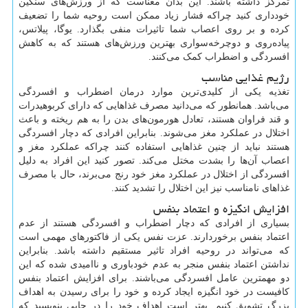
تمرکز داشته باشند. این بدان معناست که از ورزش‌های سنگین
خودداری کنید چراکه فشار زیاد ممکن است روحیه شما را تضعیف
کرده و بر روی اعصاب شما تاثیرات منفی بگذارد. یوگا، پیلاتس،
پیاده‌روی و دوچرخه‌سواری بهترین ورزش‌های هستند که به کاهش
افسردگی و اضطراب کمک می‌کنند.
رژیم غذایی مناسب
تغذیه یکی از کلیدی‌ترین موارد درمان اضطراب و افسردگی
می‌باشد. همانطور که می‌دانید مصرف غذاهایی که دارای کربوهیدرات
و قند فراوان هستند، تعادل هورمون‌های بدن را به هم ریخته و باعث
اختلال در عملکرد مغز می‌شوند. بنابراین افرادی که دچار افسردگی
هستند نباید از چنین غذاهایی استفاده کنند چراکه عملکرد مغز و
اعصاب آن‌ها را بشدت مختل می‌کند. تصور کنید این افراد به دلیل
افسردگی از اختلال در عملکرد مغز خود رنج می‌برند، حال با مصرف
غذاهای نامناسب نیز این اختلال را تشدید کنند.
افزایش انگیزه و اعتماد بنفس
بسیاری از افرادی که دچار اضطراب و افسردگی هستند از عدم
اعتماد بنفس برخوردارند. عزت نفس یکی از فاکتورهای مهمی است
که می‌تواند در روحیه افراد تاثیر مستقیم داشته باشد. بنابراین
نداشتن اعتماد بنفس منجر به عدم خودباوری و ناامیدی شده که این
دو مهمترین عامل افسردگی می‌باشند. برای افزایش اعتماد بنفس
کافیست در خود انگیزه ایجاد کرده و خود را برای رسیدن به اهداف
بزرگ تشویق کنیم. بهتر است اهداف خود را در جایی بنویسید که