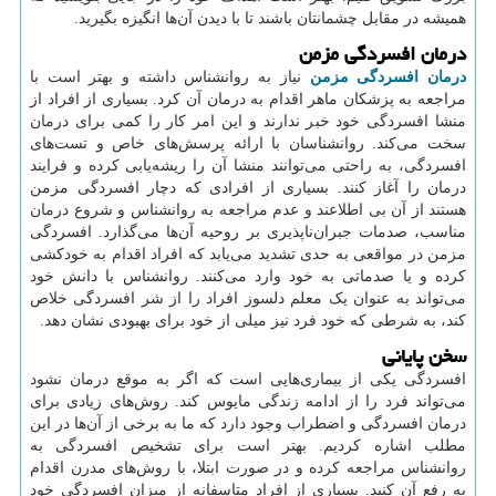
همیشه در مقابل چشمانتان باشند تا با دیدن آن‌ها انگیزه بگیرید.
درمان افسردگی مزمن
درمان افسردگی مزمن
نیاز به روانشناس داشته و بهتر است با
مراجعه به پزشکان ماهر اقدام به درمان آن کرد. بسیاری از افراد از
منشا افسردگی خود خبر ندارند و این امر کار را کمی برای درمان
سخت می‌کند. روانشناسان با ارائه پرسش‌های خاص و تست‌های
افسردگی، به راحتی می‌توانند منشا آن را ریشه‌یابی کرده و فرایند
درمان را آغاز کنند. بسیاری از افرادی که دچار افسردگی مزمن
هستند از آن بی اطلاعند و عدم مراجعه به روانشناس و شروع درمان
مناسب، صدمات جبران‌ناپذیری بر روحیه آن‌ها می‌گذارد. افسردگی
مزمن در مواقعی به حدی تشدید می‌یابد که افراد اقدام به خودکشی
کرده و یا صدماتی به خود وارد می‌کنند. روانشناس با دانش خود
می‌تواند به عنوان یک معلم دلسوز افراد را از شر افسردگی خلاص
کند، به شرطی که خود فرد نیز میلی از خود برای بهبودی نشان دهد.
سخن پایانی
افسردگی یکی از بیماری‌هایی است که اگر به موقع درمان نشود
می‌تواند فرد را از ادامه زندگی مایوس کند. روش‌های زیادی برای
درمان افسردگی و اضطراب وجود دارد که ما به برخی از آن‌ها در این
مطلب اشاره کردیم. بهتر است برای تشخیص افسردگی به
روانشناس مراجعه کرده و در صورت ابتلا، با روش‌های مدرن اقدام
به رفع آن کنید. بسیاری از افراد متاسفانه از میزان افسردگی خود