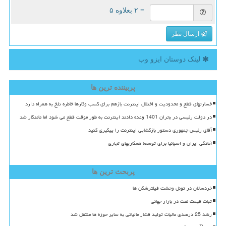
= ۲ بعلاوه ۵
ارسال نظر
لینک دوستان ایزو وب
پربیننده ترین ها
خسارتهای قطع و محدودیت و اختلال اینترنت بازهم برای کسب وکارها خاطره تلخ به همراه دارد
در دولت رئیسی در بحران 1401 وعده دادند اینترنت به طور موقت قطع می شود اما ماندگار شد
آقای رئیس جمهوری دستور بازگشایی اینترنت را پیگیری کنید
آمادگی ایران و اسپانیا برای توسعه همکاریهای تجاری
پربحث ترین ها
خردسالان در تونل وحشت فیلترشکن ها
ثبات قیمت نفت در بازار جهانی
رشد 25 درصدی مالیات تولید فشار مالیاتی به سایر حوزه ها منتقل شد