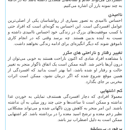
به چند نمونه بارز آن اشاره می‌کنیم.
ناامیدی
احساس ناامیدی به تصور بسیاری از رواشناسان یکی از اصلی‌ترین
عوامل افسردگی است. این احساس به گونه‌ای است که افراد حتی
با کسب موفقیت‌های بزرگ در زندگی خود احساس ناامیدی داشته و
نسبت به آینده بدبین هستند. چه برسد وقتی که در انجام کاری
ناموفق شوند که دیگر انگیزه‌ای برای ادامه زندگی نخواهند داشت.
تغییر رفتار و ناراحتی های مکرر
با مشاهده افراد شادی که اکنون ناراحت هستند به خوبی می‌توان از
درون آن‌ها باخبر شد. البته ممکن است یک اتفاق ناگوار منجر به تغییر
حالت و رفتار او شده باشد، اما بهتر است بدانید که افسردگی از
همین موقع شروع شده که اگر درمان نشود، ممکن است اثرات
مخربی بر جای بگذارد.
کم اشتهایی
معمولا افرادی که دچار افسردگی هستندف تمایلی به خوردن غذا
نداشته و ممکن است تا ساعت‌ها و حتی چند روز میلی به آن نداشته
باشند. این امر منجر به کاهش وزن ناگهانی شده و می‌تواند مشکلاتی
نظیر زخم معده و ترشح اسید معده را در برداشته باشد. کم اشتهایی
ممکن است به دلیل اضطراب نیز باشد.
پرخوری بی‌سابقه