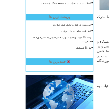
آمادگی ایران و اسپانیا برای توسعه همکاریهای تجاری
ما مدرک
پربحث ترین ها
خردسالان در تونل وحشت فیلترشکن ها
ثبات قیمت نفت در بازار جهانی
رشد 25 درصدی مالیات تولید فشار مالیاتی به سایر حوزه ها
منتقل شد
 از این دستگاه ارتباطی استفاده میکنند و حدودا 100 میلیون دستگاه و
تی و در
پلن B همیشگی
قط کافی
 است در
موزشگاه
جدیدترین ها
تبلت به