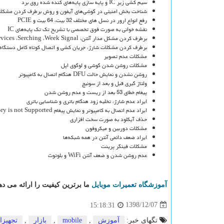
سیم کشی زیر IC و پایه سازی پایه‌های کنده شده روی برد
شناخت بخش امنیتی در گوشی‌های آیفون و روش برطرف کردن مشکلات به صورت سخت ا
رفع انواع ارور در نسل های مختلف 32 بیت، 64 بیت و PCIE
نقشه خوانی به صورت فوق تخصصی با تشریح تک تک پایه‌های IC
برطرف کردن مشکل مدار آنتن، NoServices ،Serching ،Week Signal و …
برطرف کردن مشکلات شارژ، جریان کشی و اتصال کوتاه کامل دستگاه
مشکلات عدم تصویر
مشکلات روشن شدن گوشی و لوگوی اپل
روشن نشدن و نمایش حالت DFU هنگام اتصال به کامپیوتر
ولتاژ گیری قبل و بعد از سوئیچ
پیغام خطای 53 بعد از ریست و عدم روشن شدن
ایراد عدم شارژ، تخلیه زود هنگام باتری و شناسایی باتری
ایراد عدم اتصال به کامپیوتر و نمایش پیغام This Accessory is not Supported
حذف آیکلود به صورت سخت افزاری
مشکلات دوربین و میکروفون
ایراد ضعف دائمی آنتن در همه شبکه‌ها
مشکلات فینگر پرینت
عدم روشن شدن و ضعف آنتن WiFi و بلوتوث
آموزشگاه تعمیرات موبایل
ما برترین کیفیت را ارائه می ده
1398/12/07
15:18:31
تگهای خبر:
آموزش
,
mobile
,
بازار
,
تجهیزا