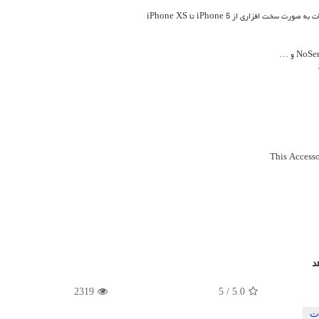
فزاری از iPhone 5 تا iPhone XS
د
2319
5
/
5.0
ت