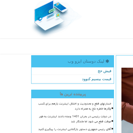
لینک دوستان ایزو وب
فیش حج
قیمت بیسیم کنوود
پربیننده ترین ها
خسارتهای قطع و محدودیت و اختلال اینترنت بازهم برای کسب
وکارها خاطره تلخ به همراه دارد
در دولت رئیسی در بحران 1401 وعده دادند اینترنت به طور
موقت قطع می شود اما ماندگار شد
آقای رئیس جمهوری دستور بازگشایی اینترنت را پیگیری کنید