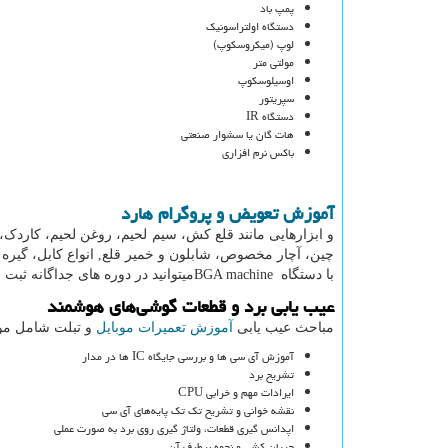
پمپ باد
دستگاه اولتراسونیک
لوپ (میکروسکوپ)
مولتی متر
اوسیلوسکوپ
سپریتور
دستگاه IR
هات گان یا سشوار صنعتی
باکس نرم افزاری
آموزش تعویض و پروگرام هارد
و ابزارهایی مانند قلع کش، سیم لحیم، روغن لحیم، کاردک، 
چین، آچار مخصوص، شابلون و خمیر قلع, انواع کابل، گیره
با دستگاه
BGA machine
میتوانید در دوره های جداگانه ثبت 
عیب یابی برد و قطعات گوشی‌های هوشمند
مباحث عیب یابی
آموزش تعمیرات موبایل
و تبلت شامل موا
آموزش آی سی ها و بررسی جایگاه IC ها در مدار
تشریح برد
ایرادات مهم و خرابی CPU
نقشه خوانی و تشریح تک تک پایه‌های آی سی‌
اپدانس گیری قطعات، ولتاژ گیری روی برد به صورت عملی
جریان کشی و نحوه برطرف آن