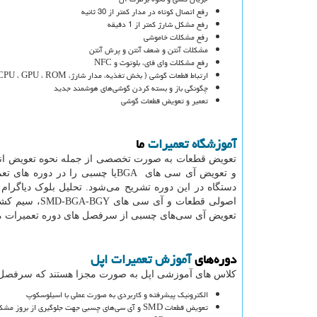
رفع اتصال کوتاه در مدار کمتر از 30 ثانیه
رفع مشکل شارژ کمتر از 1 دقیقه
رفع مشکلات خاموشی
مشکلات آنتن و ضعف آنتن و پرش آنتن
رفع مشکلات وای فای، بلوتوث و NFC
ارتباط قطعات گوشی ( بخش تغذیه، مدار شارژ، CPU ، GPU ، ROM ، سوییچ آنتن RT و TX و …)
چگونگی باز و بسته کردن گوشی‌های هوشمند جدید
تعمیر و تعویض قطعات گوشی
آموزشگاه تعمیرات
ما
تعویض قطعات به صورت تخصصی از جمله نحوه تعویض انواع
و تعویض آی سی های
BGA
یا چسبی را در دوره های تع
دستگاه در این دوره تشریح می‌شود. تحلیل بلوک دیاگرام
اصولی قطعات و آی سی های
SMD-BGA-BGY
، سیم کشی
تعویض آی سی‌های چسبی از سرفصل های دوره تعمیرات موب
دوره‌های
آموزش تعمیرات اپل
کلاس های آموزشی اپل به صورت مجزا هستند که سرفصل‌
الکترونیک پیشرفته و کاربردی به صورت عملی با اسیلوسکوپ
تعویض قطعات SMD و آی سی‌های چسبی جهت جلوگیری از بروز مشکل لحیم سردی در CPU