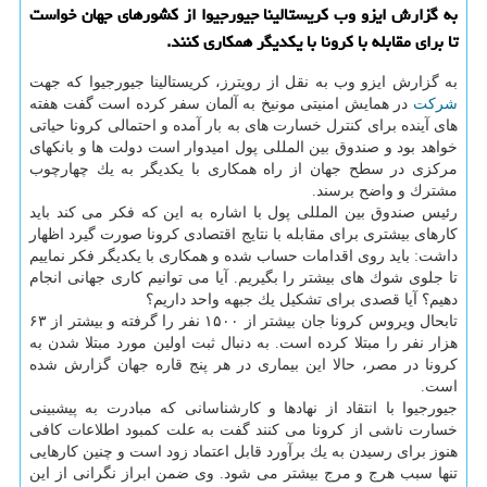
به گزارش ایزو وب كریستالینا جیورجیوا از كشورهای جهان خواست
تا برای مقابله با كرونا با یكدیگر همكاری كنند.
به گزارش ایزو وب به نقل از رویترز، كریستالینا جیورجیوا كه جهت
شركت
در همایش امنیتی مونیخ به آلمان سفر كرده است گفت هفته
های آینده برای كنترل خسارت های به بار آمده و احتمالی كرونا حیاتی
خواهد بود و صندوق بین المللی پول امیدوار است دولت ها و بانكهای
مركزی در سطح جهان از راه همكاری با یكدیگر به یك چهارچوب
مشترك و واضح برسند.
رئیس صندوق بین المللی پول با اشاره به این كه فكر می كند باید
كارهای بیشتری برای مقابله با نتایج اقتصادی كرونا صورت گیرد اظهار
داشت: باید روی اقدامات حساب شده و همكاری با یكدیگر فكر نماییم
تا جلوی شوك های بیشتر را بگیریم. آیا می توانیم كاری جهانی انجام
دهیم؟ آیا قصدی برای تشكیل یك جبهه واحد داریم؟
تابحال ویروس كرونا جان بیشتر از ۱۵۰۰ نفر را گرفته و بیشتر از ۶۳
هزار نفر را مبتلا كرده است. به دنبال ثبت اولین مورد مبتلا شدن به
كرونا در مصر، حالا این بیماری در هر پنج قاره جهان گزارش شده
است.
جیورجیوا با انتقاد از نهادها و كارشناسانی كه مبادرت به پیشبینی
خسارت ناشی از كرونا می كنند گفت به علت كمبود اطلاعات كافی
هنوز برای رسیدن به یك برآورد قابل اعتماد زود است و چنین كارهایی
تنها سبب هرج و مرج بیشتر می شود. وی ضمن ابراز نگرانی از این