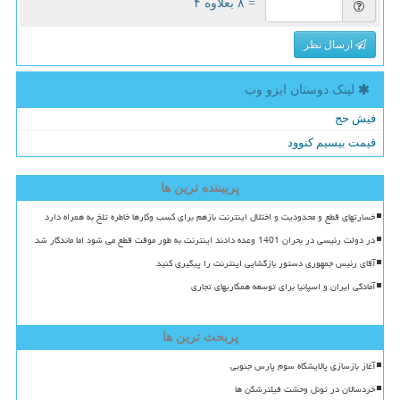
= ۸ بعلاوه ۴
ارسال نظر
لینک دوستان ایزو وب
فیش حج
قیمت بیسیم کنوود
پربیننده ترین ها
خسارتهای قطع و محدودیت و اختلال اینترنت بازهم برای کسب وکارها خاطره تلخ به همراه دارد
در دولت رئیسی در بحران 1401 وعده دادند اینترنت به طور موقت قطع می شود اما ماندگار شد
آقای رئیس جمهوری دستور بازگشایی اینترنت را پیگیری کنید
آمادگی ایران و اسپانیا برای توسعه همکاریهای تجاری
پربحث ترین ها
آغاز بازسازی پالایشگاه سوم پارس جنوبی
خردسالان در تونل وحشت فیلترشکن ها