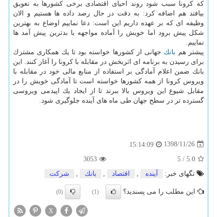
كه كرونا سبب شود روند احیای اقتصادی برخی كشورها به تعویق
بیافتد هم اضافه كرد: به دقت در حال رصد داده ها هستیم و الان
وظیفه ای كه بر عهده داریم این است: دعا نماییم اوضاع به بهترین
شكل پیش برود اما خویش را آماده مواجهه با بدترین پیش آمد ها
نماییم.
پیشتر هم
بانك
جهانی از كشورها خواسته بود تا یك همكاری مشترك
برای رسیدن به برنامه ای اثربخش در مقابله با كرونا را آغاز كنند. این
بانك ضمن اعلام آمادگی بر استفاده از منابع مالی خود در مقابله با
ویروس كرونا از همه كشورها خواسته است تا آمادگی خویش را در
مقابل شیوع این ویروس بالا ببرند تا از ایجاد یك اپیدمی ویروسی
گسترده تر در سطح جهان طی ماه های آینده جلوگیری شود.
1398/11/26
15:14:09
3053
5
/
5.0
تگهای خبر:
آینده
,
اقتصاد
,
بانك
,
شركت
این مطلب را می پسندید؟
(0)
(1)
X