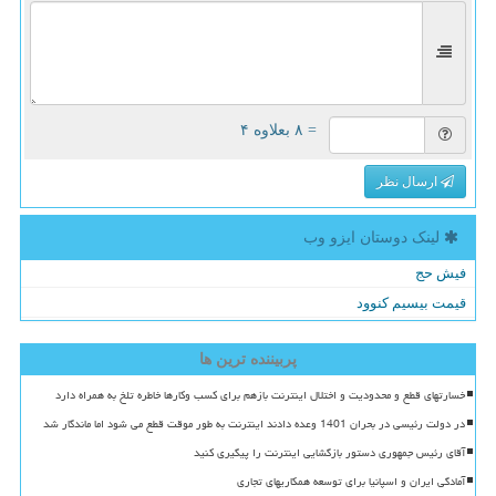
= ۸ بعلاوه ۴
ارسال نظر
لینک دوستان ایزو وب
فیش حج
قیمت بیسیم کنوود
پربیننده ترین ها
خسارتهای قطع و محدودیت و اختلال اینترنت بازهم برای کسب وکارها خاطره تلخ به همراه دارد
در دولت رئیسی در بحران 1401 وعده دادند اینترنت به طور موقت قطع می شود اما ماندگار شد
آقای رئیس جمهوری دستور بازگشایی اینترنت را پیگیری کنید
آمادگی ایران و اسپانیا برای توسعه همکاریهای تجاری