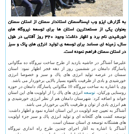
به گزارش ایزو وب ایسنا/سمنان استاندار سمنان از استان سمنان
بعنوان یكی از مستعدترین استان ها برای توسعه نیروگاه های
خورشیدی نام برد و اظهار داشت: وجود ۳۲۰ روز آفتابی در طول
سال، زمینه ای مساعد برای توسعه ی تولید انرژی های پاك و سبز
در استان سمنان فراهم نموده است.
علیرضا آشناگر در حاشیه بازدید از طرح ساخت نیروگاه ده مگاواتی
پاسارگاد دامغان در ششمین روز از دهه فجر اظهار نمود: استان
سمنان در عرصه تولید انرژی های پاك و سبز و خصوصا انرژی
خورشیدی و بادی از ظرفیت بالقوه بسیار بالایی برخوردار می باشد.
وی با اشاره به ساخت نیروگاه 10 مگاواتی پاسارگاد دامغان در حوزه
روستایی وركیان،
توسعه
انرژی های پاك را از اولویت های این استان
خواند و اضافه كرد: شهرستان دامغان هم از نظر انرژی خورشیدی و
هم انرژی بادی از توان و ظرفیت بالایی برخوردار می باشد.
آشناگر به تعیین چند اولویت در این استان اشاره نمود و اظهار داشت:
توسعه كشت های گلخانه ای و تولید انرژی پاك و سبز جزء اولویت
های هشتگانه توسعه ی استان سمنان است.
آشناگر با اشاره به آغاز اجرای چندین طرح راه اندازی نیروگاه