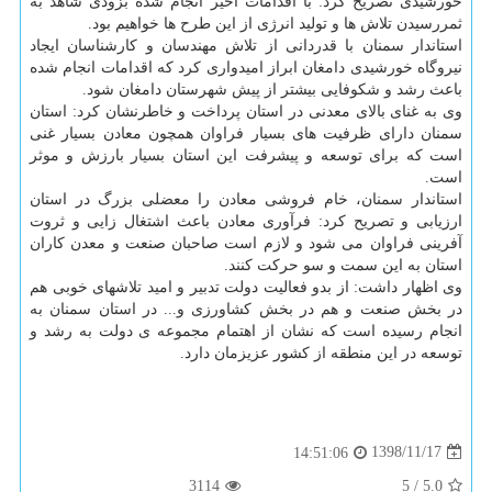
خورشیدی تصریح كرد: با اقدامات اخیر انجام شده بزودی شاهد به
ثمررسیدن تلاش ها و تولید انرژی از این طرح ها خواهیم بود.
استاندار سمنان با قدردانی از تلاش مهندسان و كارشناسان ایجاد
نیروگاه خورشیدی دامغان ابراز امیدواری كرد كه اقدامات انجام شده
باعث رشد و شكوفایی بیشتر از پیش شهرستان دامغان شود.
وی به غنای بالای معدنی در استان پرداخت و خاطرنشان كرد: استان
سمنان دارای ظرفیت های بسیار فراوان همچون معادن بسیار غنی
است كه برای توسعه و پیشرفت این استان بسیار بارزش و موثر
است.
استاندار سمنان، خام فروشی معادن را معضلی بزرگ در استان
ارزیابی و تصریح كرد: فرآوری معادن باعث اشتغال زایی و ثروت
آفرینی فراوان می شود و لازم است صاحبان صنعت و معدن كاران
استان به این سمت و سو حركت كنند.
وی اظهار داشت: از بدو فعالیت دولت تدبیر و امید تلاشهای خوبی هم
در بخش صنعت و هم در بخش كشاورزی و... در استان سمنان به
انجام رسیده است كه نشان از اهتمام مجموعه ی دولت به رشد و
توسعه در این منطقه از كشور عزیزمان دارد.
1398/11/17
14:51:06
3114
5
/
5.0