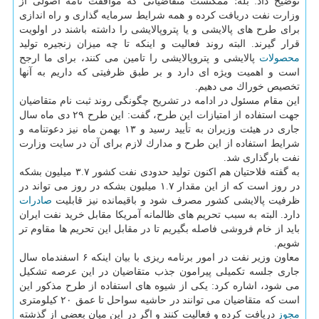
توضیح داد: بله؛ ممكنست متقاضیانی كه موافقت نامه اصولی از
وزارت نفت دریافت كرده و همه شرایط سرمایه گذاری و راه اندازی
برای طرح های پالایشی و یا پتروپالایشی را داشته باشند در اولویت
قرار گیرند. البته روند فعالیت و اینكه تا چه میزان زنجیره تولید
محصولات
پالایشی و پتروپالایشی را تامین می كنند، برای ما ارجح
است و اهمیت ویژه ای دارد و بر طبق ظرفیتی كه داریم به آنها
تخصیص خوراك می دهیم.
این مقام مسئول در ادامه در تشریح چگونگی روند ثبت نام متقاضیان
جهت استفاده از امتیازات این طرح، گفت: این طرح ۲۹ دی ماه سال
جاری در هیئت وزیران به تأیید رسید و ۱۳ بهمن ماه نیز دعوتنامه و
شرایط استفاده از این طرح و مدارك لازم برای آن در سایت وزارت
نفت بارگذاری شد.
به گفته فلاحتیان هم اكنون تولید حدودی نفت كشور ۳.۷ میلیون بشكه
در روز است كه از این مقدار ۱.۷ میلیون بشكه در روز می تواند در
ظرفیت پالایشی كشور مصرف شود و باقیمانده نیز قابلیت
صادرات
دارد. البته به سبب تحریم های ظالمانه آمریكا مقابل خرید نفت ایران
باید از خام فروشی فاصله بگیریم تا در مقابل این تحریم ها مقاوم تر
شویم.
معاون وزیر نفت در امور برنامه ریزی با بیان اینكه ۶ اسفندماه سال
جاری جلسه تكمیلی پیرامون جذب متقاضیان در این عرصه تشكیل
می شود، اشاره كرد: یكی از شیوه های استفاده از طرح مذكور این
است كه متقاضیان می توانند در حاشیه سواحل تا عمق ۲۰ كیلومتری
مجوز
دریافت كرده و فعالیت كنند و اگر در این میان بعضی از گذشته