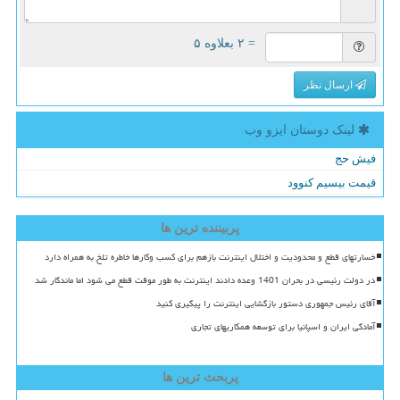
= ۲ بعلاوه ۵
ارسال نظر
لینک دوستان ایزو وب
فیش حج
قیمت بیسیم کنوود
پربیننده ترین ها
خسارتهای قطع و محدودیت و اختلال اینترنت بازهم برای کسب وکارها خاطره تلخ به همراه دارد
در دولت رئیسی در بحران 1401 وعده دادند اینترنت به طور موقت قطع می شود اما ماندگار شد
آقای رئیس جمهوری دستور بازگشایی اینترنت را پیگیری کنید
آمادگی ایران و اسپانیا برای توسعه همکاریهای تجاری
پربحث ترین ها