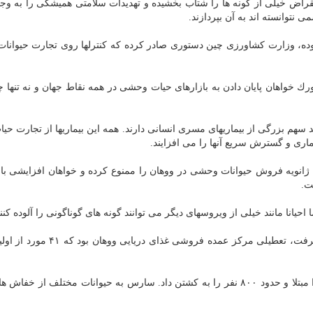
راض خیلی از گونه ها را شتاب بخشیده و تهدیدات سلامتی همیشگی را به وجو
نتوانسته اند به آن بپردازند.
وده، وزارت كشاورزی چین دستوری صادر كرده كه كنترلها روی تجارت حیوان
 خواهان پایان دادن به بازارهای حیات وحشی در همه نقاط جهان و نه تنها 
وند سهم بزرگی از بیماریهای مسری انسانی دارند. همه این بیماریها از تجارت ح
ری و گسترش سریع آنها را می افزایند.
ستور وزارت كشاورزی و امور روستایی چین به تاریخ ۲۱ ژانویه فروش حیوانات وحشی در ووهان را ممنوع كرده و خواهان افزا
ت.
احیانا مانند خیلی از ویروسهای دیگر می توانند گونه های گوناگونی را آلوده كنند
یكی از اولین اقداماتی كه از جانب مقامات ووهان انجام گرفت، تعطیلی مركز عمده ف
ویروس سارس بیشتر از دو دهه قبل بیشتر از ۸۰۰۰ نفر را مبتلا و حدود ۸۰۰ نفر را به كشتن داد. سارس به حیوانات مختلف از