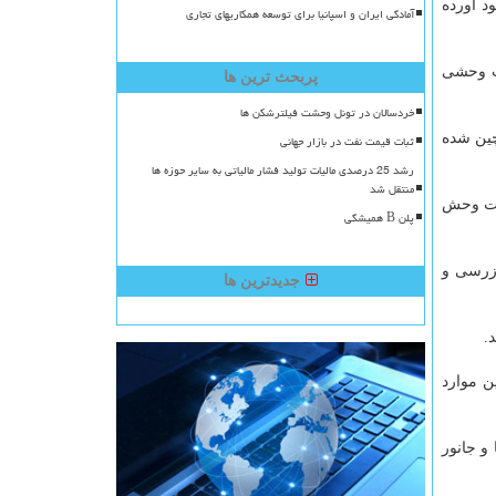
د آورده
آمادگی ایران و اسپانیا برای توسعه همکاریهای تجاری
ات وحشی
پربحث ترین ها
خردسالان در تونل وحشت فیلترشکن ها
چین شده
ثبات قیمت نفت در بازار جهانی
رشد 25 درصدی مالیات تولید فشار مالیاتی به سایر حوزه ها
منتقل شد
یات وحش
پلن B همیشگی
یشی بازرسی و
جدیدترین ها
.
روشی غذای دریایی ووهان بود كه ۴۱ مورد از اولین موارد
 خفاش ها و جانور