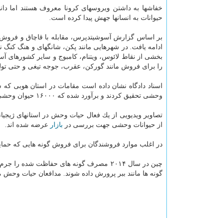
خفاشها به داشتن ویروسهای كرونا معروف هستند اما دان
حیوانات به انسانها جهش پیدا كرده است.
ادامه یافت. در شهرهایی مانند پكن، شانگهای و هنگ كنگ ن
بخشی از نقاط لائوس، ویتنام، كامبوج و سایر كشورهای آ
را برای فروش مانند گوركن، عقرب، جوجه تیغی و حتی توله 
وحشی تحقیق كردند و برآورد شده كه ۱۶۰۰۰ حیوان وحشی از سال ۲۰۱۸ در این استان كه بیشتر از ۶۰ میلیون جمعیت دارد شكار شده اند.
تصاویر ویدیویی از یك فعال حیات وحش در استانهای ژیجی
از حیوانات وحشی جهت بررسی در
بازار
عرضه شده اند.
در اغلب موارد فروشندگان برای فروش گونه هایی كه حمایت 
چین در سال ۲۰۱۴ مصرف گونه های حفاظت شده
گونه ها مانند ببر پرورش داده شوند. مدافعان حیات وحش 