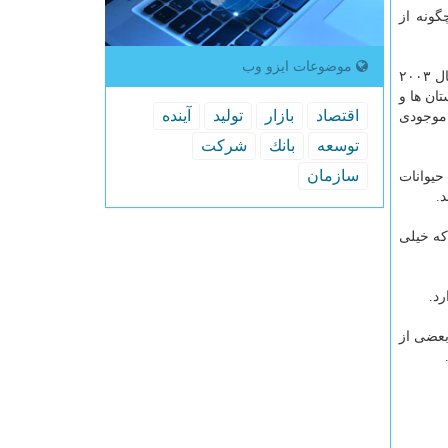
گونه از
موضوعات ایزو وب
بر اساس گزارش آسوشیتدپرس، مقابله با قاچاق و فروش حیوانات وحشی تنها حدود شش ماه بعد از شیوع بیماری سارس در اواسط سال ۲۰۰۳
ان ها و
اقتصاد
بازار
تولید
آینده
 موجودی
توسعه
بانك
شركت
سازمان
ره ۲۵۰ پرونده شكار و قاچاق حیوانات
كه خیلی
رد.
 بعضی از