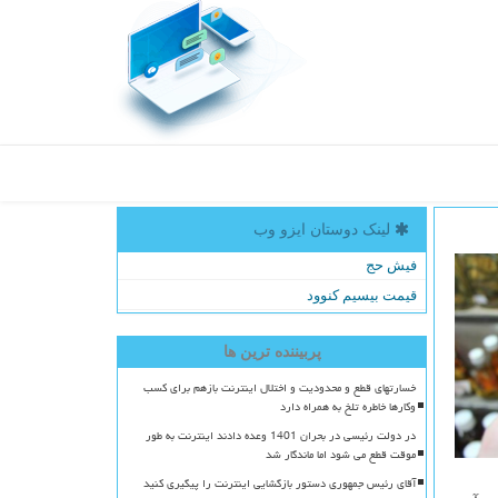
لینک دوستان ایزو وب
فیش حج
قیمت بیسیم کنوود
پربیننده ترین ها
خسارتهای قطع و محدودیت و اختلال اینترنت بازهم برای کسب
وکارها خاطره تلخ به همراه دارد
در دولت رئیسی در بحران 1401 وعده دادند اینترنت به طور
موقت قطع می شود اما ماندگار شد
آقای رئیس جمهوری دستور بازگشایی اینترنت را پیگیری کنید