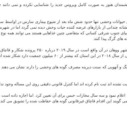
شمندان هنوز به صورت كامل ویروس جدید را شناسایی نكرده و نمی دانند چ
شانه چندانی از بازارهای عرضه كننده حیات وحش دیده نمی گردد اما در شهرست
سیای جنوب شرقی كسانی كه متقاضی چنین غذاهایی هستند می توانند همه نوع
های گرگ پیدا كنند.
اسناد دادگاه نشان داده است مقامات در استان هوبی كه شهر ووهان در آن واقع است در سال ۲۰۱۹ دربا
انگ و آنهویی كه سنت دیرینه مصرف گونه های وحشی را دارند نشان می دهند 
نشده اند ثبت نام كرده اند اما كنترل قانونی دقیقی روی این مساله وجود ندا
 را جرم اعلام نمود و سه سال مجازات حبس برای آن تعیین كرد. اما اجازه داده است
می گویند این اقدام قاچاق غیرقانونی گونه های حفاظت شده را تشویق می كند.