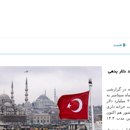
اقتصاد
خر سپتامبر، تركیه 433.9 میلیارد دلار بدهی
 در گزارشی
اه سپتامبر به
۴۳۳.۹ میلیارد دلار رسیده است كه از این میزان، ۲۴۷.۶ میلیارد دلار
 خزانه داری
شور هم اكنون
به ۵۹.۱ دصد رسیده است. خزانه داری تركیه نیز طی این مدت ۱۴.۴
بل تر صندوق