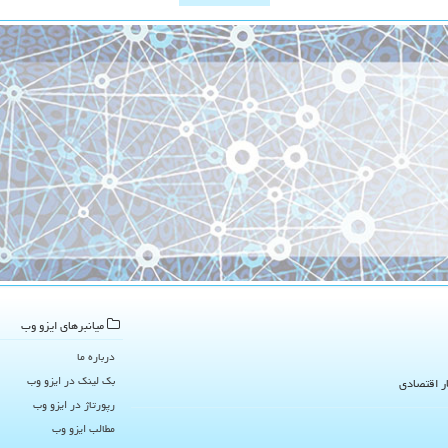
میانبرهای ایزو وب
درباره ما
بک لینک در ایزو وب
ار اقتصادی
رپورتاژ در ایزو وب
مطالب ایزو وب