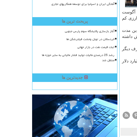
آمادگی ایران و اسپانیا برای توسعه همکاریهای تجاری
ه آگوست
ارزی كم
پربحث ترین ها
لار افزایش یافت. در این مدت
آغاز بازسازی پالایشگاه سوم پارس جنوبی
رصد و ۹.۷ درصد افزایش داشته
خردسالان در تونل وحشت فیلترشکن ها
ثبات قیمت نفت در بازار جهانی
رف دیگر
رشد 25 درصدی مالیات تولید فشار مالیاتی به سایر حوزه ها
منتقل شد
یابی به صادرات ۲۰۰ میلیارد دلاری را هدف گذاری كرده است كه این رقم هم اكنون ۱۵۶ میلیارد دلار
جدیدترین ها