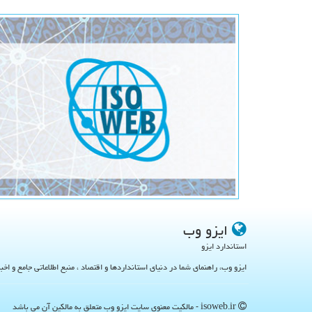
ایزو وب
استاندارد ایزو
ایزو وب، راهنمای شما در دنیای استانداردها و اقتصاد ، منبع اطلاعاتی جامع و اخب
isoweb.ir - مالکیت معنوی سایت ایزو وب متعلق به مالکین آن می باشد