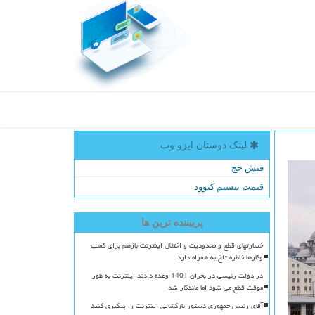
لینک دوستان ایزو وب
فیش حج
قیمت بیسیم کنوود
پربیننده ترین ها
خسارتهای قطع و محدودیت و اختلال اینترنت بازهم برای کسب
وکارها خاطره تلخ به همراه دارد
در دولت رئیسی در بحران 1401 وعده دادند اینترنت به طور
موقت قطع می شود اما ماندگار شد
آقای رئیس جمهوری دستور بازگشایی اینترنت را پیگیری کنید