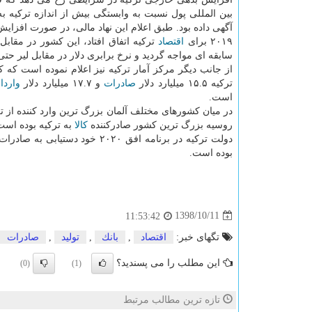
بین المللی پول نسبت به وابستگی بیش از اندازه تركیه به
آگهی داده بود. طبق اعلام این نهاد مالی، در صورت افزای
۲۰۱۹ برای
اقتصاد
تركیه اتفاق افتاد، این كشور در مقاب
سابقه ای مواجه گردید و نرخ برابری دلار در مقابل لیر حتی به رقم ۷.۲۲
تركیه ۱۵.۵ میلیارد دلار
صادرات
و ۱۷.۷ میلیارد دلار
واردا
است.
در میان كشورهای مختلف آلمان بزرگ ترین وارد كننده از ترك
روسیه بزرگ ترین كشور صادركننده
كالا
به تركیه بوده است و
بوده است.
1398/10/11
11:53:42
تگهای خبر:
اقتصاد
,
بانك
,
تولید
,
صادرات
این مطلب را می پسندید؟
(0)
(1)
تازه ترین مطالب مرتبط