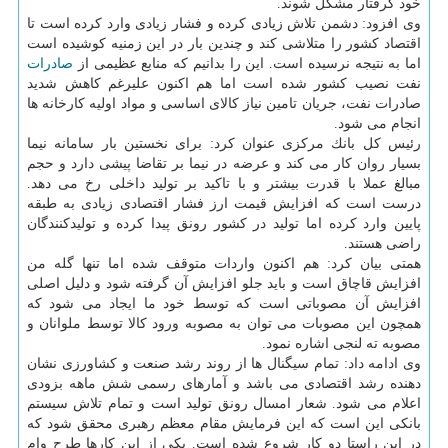
خود گرفتار مشكل شوند.
وی افزود: دشمن تلاش زیادی كرده و فشار زیادی وارد كرده است تا
اقتصاد كشور را متلاشی كند و چندین بار در این زمنیه كوشیده است
اما به نتیجه نرسیده است. این را بدانیم كه منابع عظیمی از
صادرات
نفت نصیب كشور شده است اما هم اكنون علیرغم كاهش شدید
صادرات نفت، جریان تامین نیاز كالای اساسی و مواد اولیه كارخانه ها
انجام می شود.
رئیس كل بانك مركزی عنوان كرد: برای نخستین بار سامانه نیما
بسیار روان كار می كند و عرضه در نیما بر تقاضا پیشی دارد و حجم
مبالغ عملا با قدرت بیشتر و با تاكید بر تولید داخلی رخ می دهد.
درست است كه افزایش قیمت ارز فشار اقتصادی زیادی به طبقه
پایین وارد كرده اما تولید در كشور رونق پیدا كرده و تولیدكنندگان
راضی هستند.
همتی بیان كرد: هم اكنون واردات متوقف شده اما تنها گله من
افزایش قاچاق است و باید جلو افزایش آن گرفته شود و دلیل اصلی
افزایش آن مصوباتی است كه توسط خود ما ایجاد می شود كه
همچون این مصوبات می توان به مصوبه ورود كالا توسط ملوانان و
مصوبه ته لنجی اشاره نمود.
وی ادامه داد: تمام سیگنال ها از روند رشد صنعت و كشاورزی نشان
دهنده رشد اقتصادی می باشد و آمارهای رسمی شش ماهه بزودی
اعلام می شود. شعار امسال رونق تولید است و تمام تلاش سیستم
بانكی این است كه این فرمایش مقام معظم رهبری محقق شود كه
در این راستا دو كار شروع شده است. یكی از این كارها طرح وام