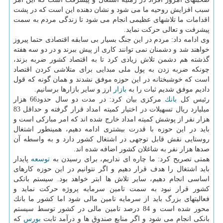
سبب افزایش روحیه ما می شود و نشان دهنده این است كه در پشت
اقدامات ما تلاشهای عظیمی انجام می شود تا زندگی مردم به سمت
پیشرفت و تعالی حركت نماید.
وی ادامه داد: مردم در این جنگ بسیار بی سابقه اقتصادی حتما پیروز
خواهند شد و دشمنان نمی توانند كاری از پیش ببرند و در دو سه هفته
گذشته هم دشمن تلاش زیادی كرد تا به اقتصاد كشور ضربه بزند،
چونكه ضربه زدن به پول ملی مبدایی برای متلاشی كردن اقتصاد
است كه خوشبختانه در این حوزه موفق نشدند و همان گونه كه قول
دادیم موفق شدیم ثبات را به
بازار
ارز و سایر بازارها برسانیم.
رئیس كل
بانك
مركزی بیان كرد: در مدت دو سال حدود66 هزار
میلیارد ریال تسهیلات در اختیار كمیته امداد قرار گرفته و حداقل 83
هزار نفر از پوشش كمیته امداد خارج شده اند كه امر مباركی است و
باید در این حوزه با قدرت بیشتری ادامه دهیم، همینطور اشتغال
روستایی نقش قابل توجهی در اشتغال كشور دارد و به واسطه آن
صدها هزار نفر به شاغلان كشور اضافه شده اند.
همتی تصریح كرد: ما چاره ای نداریم، برای رسیدن به
توسعه
پایدار
باید اشتغال را هدف قرار دهیم و اگر نتوانیم در این حوزه كارهای
اساسی انجام دهیم، سایر تلاش ها ابتر خواهد بود. سیستم بانكی
كشور قرار نبود به سمت تامین سرمایه پروژه حركت نماید و
فعالیتهای بزرگ باید از سرمایه تامین مالی شود اما كشور ما بانك
محور شده است و 84 درصد تامین مالی در كشور توسط سیستم
بانكی انجام می شود و اگر منابع صندوق ها و درآمد ثابت
بورس
كه