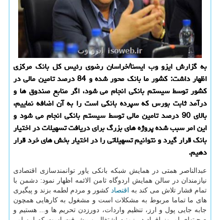
به گزارش ایزو وب ایسنا/خراسان رضوی رئیس كل بانك مركزی
اظهار داشت: كشور ما بانك محور شده و 84 درصد تامین مالی در
كشور توسط سیستم بانكی انجام می شود، اگر منابع صندوق ها و
درآمد ثابت بورس كه سپرده بانكی است را به آن اضافه نماییم،
بالای 90 درصد تامین مالی توسط سیستم بانكی انجام می شود و
این امر سبب شده پروژه های بزرگ برای دریافت تسهیلات در اختیار
بانك قرار گیرد و نتوانیم تسهیلاتی را در اختیار بخش های خرد قرار
دهیم.
عبدالناصر همتی در همایش شبكه بانكی یاور توانمندسازی اقتصادی
نیازمندان در سالن همایش اردوگاه ثامن الائمه اظهار نمود: دشمن با
تمام فشار تلاش می كند به
اقتصاد
كشور و مردم لطمه بزند و پیگیری
های ما تماما مربوط به مشكلات است و مشغول به كارهایی همچون
جابه جایی پول و ارز، تنظیم واردات، دورزدن تحریم ها و... هستیم و
صحبت‎های امروز افراد در زمنیه اشتغال و پیشرفت است كه این امر