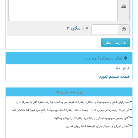
= ۱ بعلاوه ۲
ارسال نظر
لینک دوستان ایزو وب
فیش حج
قیمت بیسیم کنوود
پربیننده ترین ها
خسارتهای قطع و محدودیت و اختلال اینترنت بازهم برای کسب وکارها خاطره تلخ به همراه دارد
در دولت رئیسی در بحران 1401 وعده دادند اینترنت به طور موقت قطع می شود اما ماندگار شد
آقای رئیس جمهوری دستور بازگشایی اینترنت را پیگیری کنید
آمادگی ایران و اسپانیا برای توسعه همکاریهای تجاری