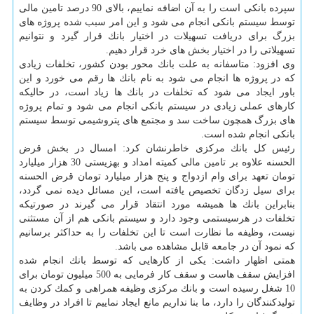
سپرده بانكی است را به آن اضافه نماییم، بالای 90 درصد تامین مالی
توسط سیستم بانكی انجام می شود و این امر سبب شده پروژه های
بزرگ برای دریافت تسهیلات در اختیار بانك قرار گیرد و نتوانیم
تسهیلاتی را در اختیار بخش های خرد قرار دهیم.
وی افزود: متاسفانه به علت بانك محور بودن كشور، تخلفات زیادی
كه در پروژه ها انجام می شود به نام بانك ها رقم می خورد و این
باور ایجاد می شود كه تخلفات در بانك ها زیاد است، در حالیكه
كارهای عملی زیادی در سیستم بانكی انجام می شود و تمام پروژه
های بزرگ همچون ساخت سد و مجتمع های پتروشیمی توسط سیستم
بانكی انجام شده است.
رئیس كل بانك مركزی خاطرنشان كرد: امسال در بخش قرض
الحسنه علاوه بر تامین مالی كمیته امداد و بهزیستی 30 هزار میلیارد
تومان تعهد برای وام ازدواج و پنج هزار میلیارد تومان قرض الحسنه
برای سیل زدگان تخصیص یافته است، این مسائل دیده نمی گردد،
بنابراین بانك ها همیشه مورد انتقاد قرار می گیرند در صورتیكه
تخلفات در هرسیستمی وجود دارد و سیستم بانكی هم از آن مستثنی
نیست، وظیفه ما نظارت است تا این تخلفات را به حداكثر برسانیم
كه نمود آن در جامعه قابل مشاهده می باشد.
همتی اظهار داشت: یكی از كارهایی كه توسط بانك انجام شده
افزایش سقف هاست و سقف كار فرمایی به 500 میلیون تومان برای
10 شغل رسیده است و بانك مركزی وظیفه همراهی و كمك كردن به
تولیدكنندگان را دارد، ما بنا نداریم مانع ایجاد نماییم تا افراد در وظایف