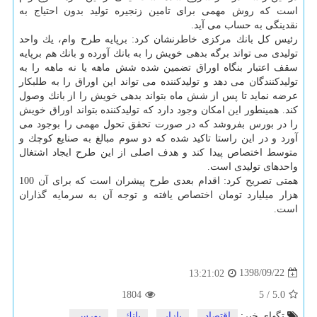
است كه روش مهمی برای تامین زنجیره تولید بدون احتیاج به
نقدینگی به حساب می آید.
رئیس كل بانك مركزی خاطرنشان كرد: برپایه طرح وام، یك واحد
تولیدی می تواند برگه بدهی خویش را به بانك آورده و بانك هم برپایه
سقف اعتبار بنگاه اوراق تضمین شده شش ماهه یا نه ماهه را به
تولیدكنندگان می دهد و تولیدكننده می تواند این اوراق را به طلبكار
عرضه نماید تا پس از شش ماه بتواند بدهی خویش را از بانك وصول
كند. همینطور این امكان وجود دارد كه تولیدكننده بتواند اوراق خویش
را در بورس بفروشد كه در صورت تحقق تحول مهمی را بوجود می
آورد و در این راستا تاكید شده كه دو سوم مبالغ به صنایع كوچك و
متوسط اختصاص پیدا كند و هدف اصلی از این طرح ایجاد اشتغال
واحدهای تولیدی است.
همتی تصریح كرد: اقدام بعدی طرح پیشران است كه برای آن 100
هزار میلیارد تومان اختصاص یافته و توجه آن به سرمایه گذاران
است.
1398/09/22
13:21:02
1804
5
/
5.0
تگهای خبر:
اقتصاد
,
بازار
,
بانك
,
بورس