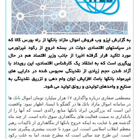
به گزارش ایزو وب فروش اموال مازاد بانكها از راه بورس كالا كه
در سیاستهای اقتصادی دولت در بسته خروج از ركود غیرتورمی
مورد تاكید قرار گرفته اخیرا از جانب وزیر اقتصاد هم در حال
پیگیری است كه به اعتقاد یك كارشناس اقتصادی، این رویداد با
آزاد شدن حجم زیادی از نقدینگی محبوس شده در دارایی های
غیرمولد بانكها باعث افزایش توان وام دهی و تزریق نقدینگی به
صنایع و واحدهای تولیدی و رونق تولید می شود.
مصطفی صفاری درباره واگذاری ۱۷ هزار میلیارد تومان اموال
بانك
ها
در سامانه اموال مازاد بانك ها در گفتگو با ایسنا، اظهار نمود: واقعیت
این است كه بزرگترین ایراد بانكها منابع راكدی است كه آنها را از
بانكداری به سمت فعالیت های بنگاهداری سوق داده است. از چند ماه
گذشته هم با عنایت به اینكه خروج بانكها از بنگاهداری از تاكیدات رهبر
معظم انقلاب اسلامی است، این مورد با جدیت بیشتری پیگیری شده
است. این طرح چند سالی است كه مطرح شده، اما به علت ركود