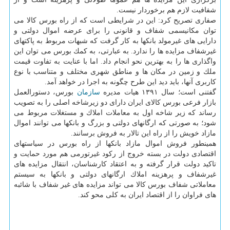
شفافیت لازم هم برخوردار نیست.
صفاری تصریح كرد: این در شرایطی است كه از راه بورس كالا می
توان مكانیسمی شفاف و قانونی را برای عرضه اموال دولتی و
دارایی های غیرمولد بانكها به كار گرفت كه شبهات مربوط به پاكتهای
غیرشفاف مزایده ها را ندارد. به عبارتی، به كمك بورس می توان این
واگذاری ها را به بهترین نحو انجام داد. اما با عنایت به تفاوت قیمت
ملك و زمین در مكان ها و مناطق شهری مختلف و متناسب با نوع
كاربری آنها، باید دید این طرح چگونه به اجرا در خواهد آمد.
گفتنی است؛ سال ۱۳۹۱ هیات مدیره
سازمان
بورس، دستورالعمل
بازار فرعی بورس كالای ایران دارای دو زیرشاخه اصلی را به تصویب
رساند كه زیر شاخه اول به معاملات املاك و مستغلات مربوط می
شود؛ به صورتی كه ارگانهای دولتی و بزرگ و بانكها می توانند اموال
مازاد خویش را از راه این تالار به فروش برسانند.
همینطور فروش اموال مازاد بانكها از راه بورس در سیاستهای
اقتصادی دولت در بسته خروج از ركود غیرتورمی هم مورد حمایت و
تاكید دولت قرار گرفته و به اعتقاد كارشناسان، انتقال مزایده های
غیرشفاف و پرهزینه املاك ارگانهای دولتی و بانكها به سیستم
معاملاتی شفاف بورس كالا می تواند مزایده های غیر شفاف با شائبه
های فراوان را از اقتصاد ایران به كلی محو كند.