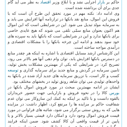
حاكم بر
بازار
اجرایی نشد و با ابلاغ وزیر
اقتصاد
به نظر می آید گام
جدی برای آن برداشته شده است.
وی ادامه داد: نكته مهم در مورد تحقق این طرح آن است كه با
فروش این اموال، منابع نقد بانكها در ترازنامه آنها افزایش می یابد و
به سرمایه مولد تبدیل می شود. این در شرایطی است كه این اموال
هم اكنون بعنوان منابع سمّی تلقی می شوند كه هیچ عایدی خاصی
برای بانكها ندارد و این در شرایطی است كه بانكها باید به سپرده های
خود سود بدهند و ادامه این چرخه بانكها را با مشكلات اقتصادی و
درآمدی مواجه ساخته است.
این كارشناس ارشد مسایل اقتصادی با اشاره به اینكه هر چقدر منابع
در دسترس بانكها افزایش یابد، توان وام دهی آنها هم بالاتر می رود،
تصریح كرد: در شرایطی كه یكی از مهمترین مشكلات بخش تولید،
تامین سرمایه در گردش و منابع جدید برای سرمایه گذاری و
توسعه
كسب و كار است، با تزریق سرمایه های جدید آزاد شده در بانكها به
واحدهای تولیدی می توان شاهد رونق تولید در بخشهای مختلف بود.
ایشان در ادامه مهمترین مبحث در مورد فروش اموال بانكها در
بورس
كالا را در نحوه فروش و بازاریابی جهت حضور خریداران
بالقوه دانست و با تاكید بر اینكه به كمك این سازوكار می توان عدم
شفافیت حاكم بر مزایده ها را مرتفع كرد، اظهار داشت: در مزایده
هایی كه به روش سنتی برگزار می شود، شائبه های فراوانی در مورد
قیمت فروش اموال وجود دارد و امكان دارد قیمتی بسیار بالاتر و یا
پایین تر از قیمت واقعی آن كالا كشف شود. ضمن اینكه فرایند
برگزاری این مزایده ها هم عموما طولانی و پرهزینه است و از