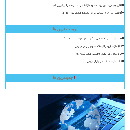
آقای رئیس جمهوری دستور بازگشایی اینترنت را پیگیری کنید
آمادگی ایران و اسپانیا برای توسعه همکاریهای تجاری
پربحث ترین ها
افزایش سپرده قانونی بانکها ترمز تازه رشد نقدینگی
آغاز بازسازی پالایشگاه سوم پارس جنوبی
خردسالان در تونل وحشت فیلترشکن ها
ثبات قیمت نفت در بازار جهانی
جدیدترین ها