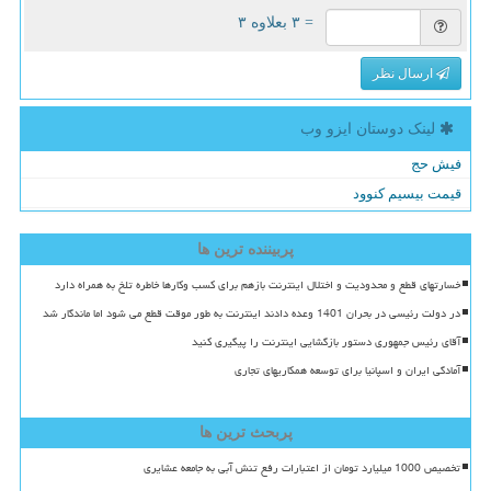
= ۳ بعلاوه ۳
ارسال نظر
لینک دوستان ایزو وب
فیش حج
قیمت بیسیم کنوود
پربیننده ترین ها
خسارتهای قطع و محدودیت و اختلال اینترنت بازهم برای کسب وکارها خاطره تلخ به همراه دارد
در دولت رئیسی در بحران 1401 وعده دادند اینترنت به طور موقت قطع می شود اما ماندگار شد
آقای رئیس جمهوری دستور بازگشایی اینترنت را پیگیری کنید
آمادگی ایران و اسپانیا برای توسعه همکاریهای تجاری
پربحث ترین ها
تخصیص 1000 میلیارد تومان از اعتبارات رفع تنش آبی به جامعه عشایری