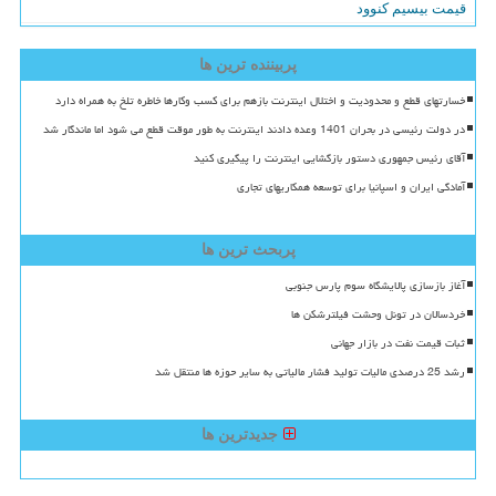
قیمت بیسیم کنوود
پربیننده ترین ها
خسارتهای قطع و محدودیت و اختلال اینترنت بازهم برای کسب وکارها خاطره تلخ به همراه دارد
در دولت رئیسی در بحران 1401 وعده دادند اینترنت به طور موقت قطع می شود اما ماندگار شد
آقای رئیس جمهوری دستور بازگشایی اینترنت را پیگیری کنید
آمادگی ایران و اسپانیا برای توسعه همکاریهای تجاری
پربحث ترین ها
آغاز بازسازی پالایشگاه سوم پارس جنوبی
خردسالان در تونل وحشت فیلترشکن ها
ثبات قیمت نفت در بازار جهانی
رشد 25 درصدی مالیات تولید فشار مالیاتی به سایر حوزه ها منتقل شد
جدیدترین ها