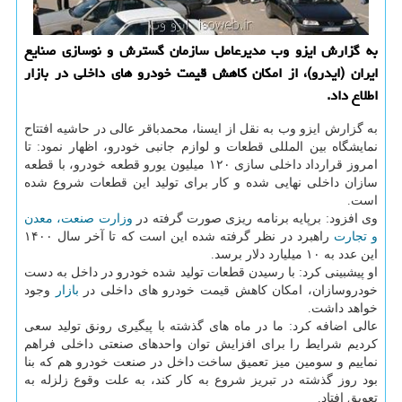
به گزارش ایزو وب مدیرعامل سازمان گسترش و نوسازی صنایع
ایران (ایدرو)، از امكان كاهش قیمت خودرو های داخلی در بازار
اطلاع داد.
به گزارش ایزو وب به نقل از ایسنا، محمدباقر عالی در حاشیه افتتاح
نمایشگاه بین المللی قطعات و لوازم جانبی خودرو، اظهار نمود: تا
امروز قرارداد داخلی سازی ۱۲۰ میلیون یورو قطعه خودرو، با قطعه
سازان داخلی نهایی شده و كار برای تولید این قطعات شروع شده
است.
وی افزود: برپایه برنامه ریزی صورت گرفته در
وزارت صنعت، معدن
و تجارت
راهبرد در نظر گرفته شده این است كه تا آخر سال ۱۴۰۰
این عدد به ۱۰ میلیارد دلار برسد.
او پیشبینی كرد: با رسیدن قطعات تولید شده خودرو در داخل به دست
خودروسازان، امكان كاهش قیمت خودرو های داخلی در
بازار
وجود
خواهد داشت.
عالی اضافه كرد: ما در ماه های گذشته با پیگیری رونق تولید سعی
كردیم شرایط را برای افزایش توان واحدهای صنعتی داخلی فراهم
نماییم و سومین میز تعمیق ساخت داخل در صنعت خودرو هم كه بنا
بود روز گذشته در تبریز شروع به كار كند، به علت وقوع زلزله به
تعویق افتاد.