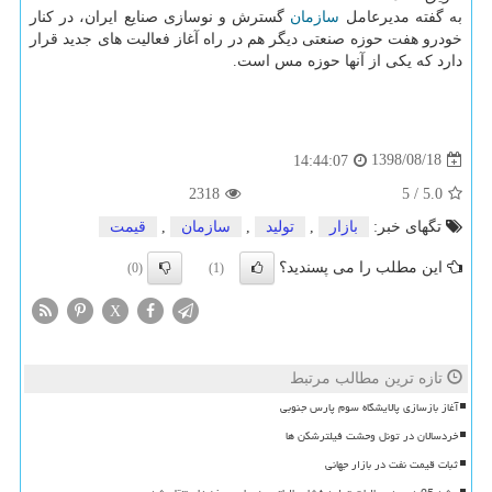
به گفته مدیرعامل
سازمان
گسترش و نوسازی صنایع ایران، در كنار
خودرو هفت حوزه صنعتی دیگر هم در راه آغاز فعالیت های جدید قرار
دارد كه یكی از آنها حوزه مس است.
1398/08/18
14:44:07
2318
5
/
5.0
تگهای خبر:
بازار
,
تولید
,
سازمان
,
قیمت
این مطلب را می پسندید؟
(0)
(1)
X
تازه ترین مطالب مرتبط
آغاز بازسازی پالایشگاه سوم پارس جنوبی
خردسالان در تونل وحشت فیلترشکن ها
ثبات قیمت نفت در بازار جهانی