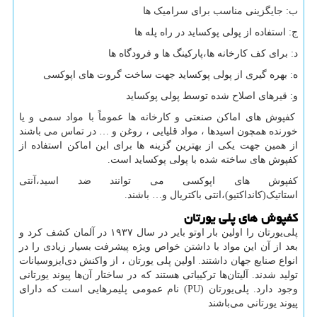
ب: جایگزینی مناسب برای سرامیک ها
ج: استفاده از پولی پوکساید در راه پله ها
د: برای کف کارخانه ها،پارکینگ ها و فرودگاه ها
ه: بهره گیری از پولی پوکساید جهت ساخت گروت های اپوکسی
و: قیرهای اصلاح شده توسط پولی پوکساید
کفپوش های اماکن صنعتی و کارخانه ها عموماً با مواد سمی و یا
خورنده همچون اسیدها ، مواد قلیایی ، روغن و … در تماس می باشند
از همین جهت یکی از بهترین گزینه ها برای این اماکن استفاده از
کفپوش های ساخته شده با پولی پوکساید است.
کفپوش های اپوکسی می توانند ضد اسید،آنتی
استاتیک(کانداکتیو)،انتی باکتریال و… باشند.
کفپوش های پلی یورتان
پلی‌یورتان را اولین بار اوتو بایر در سال ۱۹۳۷ در آلمان کشف کرد و
بعد از آن این مواد با داشتن خواص ویژه پیشرفت بسیار زیادی را در
انواع صنایع جهان داشتند. اولین پلی ‌یورتان ، از واکنش دی‌ایزوسیانات
تولید شدند. آلیتان‌ها ترکیباتی هستند که در ساختار آن‌ها پیوند یورتانی
وجود دارد. پلی‌یورتان (
PU
) نام عمومی پلیمرهایی است که دارای
پیوند یورتانی می‌باشند