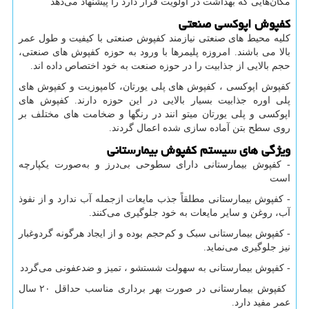
مکان‌هایی که بهداشت در اولویت قرار دارد را پیشنهاد می‌دهد
کفپوش اپوکسی صنعتی
کلیه محیط های صنعتی نیازمند کفپوش صنعتی با کیفیت و طول عمر
بالا می باشند. امروزه پلیمرها با ورود به حوزه کفپوش های صنعتی،
حجم بالایی از جذابیت را در حوزه صنعت به خود اختصاص داده اند.
کفپوش اپوکسی ، کفپوش های پلی یورتان، کامپوزیت و کفپوش های
پلی اوره جذابیت بسیار بالایی در این حوزه دارند. کفپوش های
اپوکسی و پلی یورتان میتو انند در رنگها و ضخامت های مختلف بر
روی سطح بتن آماده سازی شده اعمال گردند.
ویژگی های سیستم کفپوش بیمارستانی
- کفپوش بیمارستانی دارای سطوحی بی‌درز و به‌صورت یکپارچه
است
- کفپوش بیمارستانی مطلقاً جذب مایعات ازجمله آب ندارد و از نفوذ
آب، روغن و سایر مایعات به خود جلوگیری می‌کنند.
- کفپوش بیمارستانی سبک و کم‌حجم بوده و از ایجاد هرگونه گردوغبار
نیز جلوگیری می‌نماید.
- کفپوش بیمارستانی به سهولت شستشو ، تمیز و ضدعفونی می‌گردد
کفپوش بیمارستانی در صورت بهر برداری مناسب حداقل ۲۰ سال
عمر مفید دارد.