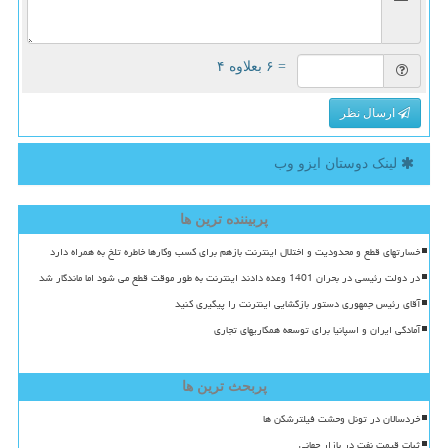
= ۶ بعلاوه ۴
ارسال نظر
لینک دوستان ایزو وب
پربیننده ترین ها
خسارتهای قطع و محدودیت و اختلال اینترنت بازهم برای کسب وکارها خاطره تلخ به همراه دارد
در دولت رئیسی در بحران 1401 وعده دادند اینترنت به طور موقت قطع می شود اما ماندگار شد
آقای رئیس جمهوری دستور بازگشایی اینترنت را پیگیری کنید
آمادگی ایران و اسپانیا برای توسعه همکاریهای تجاری
پربحث ترین ها
خردسالان در تونل وحشت فیلترشکن ها
ثبات قیمت نفت در بازار جهانی