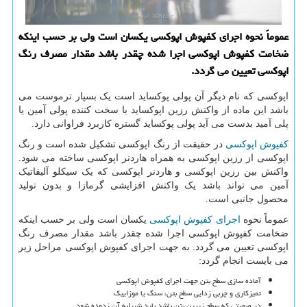
عموماً نحوه اجرای كفپوش اپوكسی یكسان است ولی بر حسب اینكه
ضخامت كفپوش اپوكسی اجرا شده چقدر باشد مقدار مصرف رنگ
اپوكسی تعیین می گردد.
اپوکسی که نام دیگر آن پولی پوکساید است یک بسپار ترموست می
باشد این ماده از واکنش رزین اپوکساید با سخت کننده پولی آمین یا
پلی آمید بدست می آید پولی پوکساید گستره کاربرد فراوانی دارد.
کفپوش اپوکسی
در حقیقت از رنگ اپوکسی تشکیل شده است و رنگ
اپوکسی از رزین اپوکسی به همراه هاردنر اپوکسی ساخته می شود.
واکنش بین رزین اپوکسی و هاردنر اپوکسی که یک سیکلو آلیفاتیک
آمین می تواند باشد یک واکنش افزایشی گرمازا و بدون تولید
محصول جانبی است.
عموماً نحوه
اجرای کفپوش اپوکسی
یکسان است ولی بر حسب اینکه
ضخامت کفپوش اپوکسی اجرا شده چقدر باشد مقدار مصرف رنگ
اپوکسی تعیین می گردد. به جهت اجرای کفپوش اپوکسی مراحل زیر
می بایست انجام گردد:
آماده سازی سطح بتن جهت اجرای کفپوش اپوکسی
تمیزکاری و چربی زدایی سطح بتن، سنگ یا موزاییک
در صورتی که سطح زیرین بتن باشد باید شیرابه آن زدوده شود