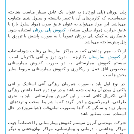
پلی یورتان (پلی اورتان) به عنوان یک عایق بسیار مناسب شناخته
شده‌است، که کاربردهای آن با تغییر دانسیته و سلول بندی متفاوت
می‌باشد. این مواد می‌تواند به عنوان عایق صوت (مواد سلول باز) یا
عایق حرارت (مواد سلول بسته) ،
کفپوش پلی یورتان
استفاده شود.
عایقکاری به کمک پلی یورتان عموماً یا به صورت پاشش یا تزریق یا
پنل پیش‌ساخته می‌باشد.
از نکات مهم بهداشتی که باید مراکز بیمارستانی رعایت شوداستفاده
از
کفپوش بیمارستان
یکپارچه ، بدون درز و آنتی باکتریال است.
سیستم کفپوش بیمارستانی به دو صورت کفپوش بیمارستانی
مخصوص اتاق عمل و ریکاوری و کفپوش بیمارستانی مربوط سایر
بخش ها ست .
در نوع اول باید به‌صورت هم‌زمان ویژگی آنتی استاتیک و انتی
باکتریال بودن آن رعایت شده باشد و در نوع دوم فقط داشتن ویژگی
آنتی باکتریال کافی است و این کفپوش بیمارستانی باید به نحوی
طراحی، فرمولاسیون و اجرا گردد که با شرایط سخت و ترددهای
بسیار زیاد و سنگین که گاها به‌صورت تمام‌وقت (شبانه‌روز) در حال
استفاده است منطبق باشد.
شرکت مهندسی آترون سیستم کفپوش بیمارستانی را اختصاصاً جهت
مراکز بهداشتی ، درمانی و بیمارستانی، مراکز توان‌بخشی و دیگر