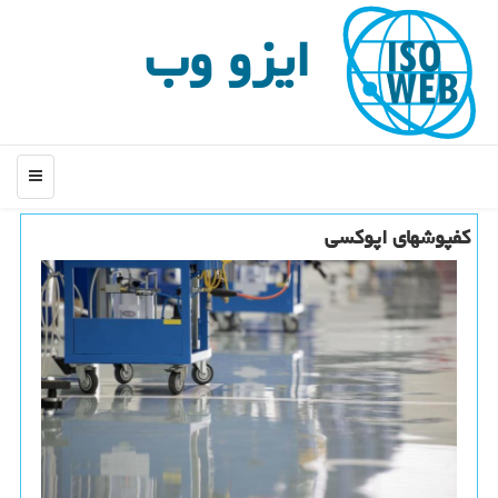
ایزو وب
منو
كفپوشهای اپوكسی