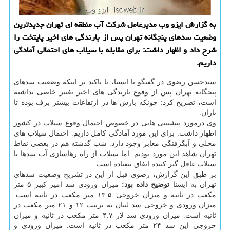
به گزارش ایزو وب مدیرعامل شركت آب منطقه ای تهران جدیدترین
وضعیت سدهای پنجگانه تهران پس از بارندگی های اخیر پایتخت را
شرح داد و اظهار داشت: برای مقابله با سیلاب های احتمالی آمادگی
داریم.
سیدحسن رضوی در گفتگو با ایسنا، با تاكید بر اینكه وضعیت سدهای
پنجگانه تهران پس از وقوع بارندگی های اخیر تغییر خاصی نداشته
است، تصریح كرد: چونكه بارش ها در ارتفاعات بیشتر برف بوده تا
باران.
وی درمورد پیشبینی هایی در خصوص احتمال وقوع سیلاب در كشور
اظهار داشت: برای این مورد آمادگی كامل داریم. احتمال سیلاب های
محلی و آبگرفتگی معابر وجود دارد. شب گذشته هم در بعضی نقاط
تهران شاهد این مورد بودیم. اما سیلاب از راه رهاسازی آب سدها یا
سیلاب غافل گیر كننده اتفاق نیفتاده است.
بر طبق این گزارش، رضوی قبل از این در تشریح وضعیت سدهای
تهران به ایسنا
توضیح داده بود:
میزان ورودی سد امیر كبیر ۵ متر
مكعب در ثانیه و میزان خروجی ۱۳.۵ متر مكعب در ثانیه است.
میزان ورودی و خروجی سد لتیان به ترتیب ۱۲ و ۲۱ متر مكعب در
ثانیه است. میزان ورودی سد لار ۴.۷ متر مكعب در ثانیه و میزان
خروجی این سد ۲۴ متر مكعب در ثانیه است. میزان ورودی و