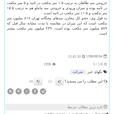
خروجی سد طالقان به ترتیب ۱.۵ متر مكعب در ثانیه و ۵ متر مكعب
در ثانیه بوده و میزان ورودی و خروجی سد ماملو هم به ترتیب ۱۵.۵
متر مكعب و ۱۱.۵ متر مكعب در ثانیه است.
به قول وی، حجم كل مخازن سدهای پنجگانه تهران ۸۱۷ میلیون متر
مكعب است كه این میزان در مقایسه با مدت مشابه سال قبل كه
۵۷۹ میلیون متر مكعب بوده است، ۲۳۹ میلیون متر مكعب بیشتر
است.
1398/08/04
13:45:20
1999
5
/
5.0
تگهای خبر:
شركت
این مطلب را می پسندید؟
(0)
(1)
X
تازه ترین مطالب مرتبط
چالش جایگزینی سوخت های فسیلی در سایه بحران تنگه هرمز